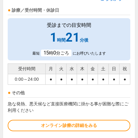
診療／受付時間・休診日
受診までの目安時間
1
21
時間
分後
15
0
時
分ごろ
最短
にお呼びいたします
受付時間
月
火
水
木
金
土
日
祝
0:00～24:00
●
●
●
●
●
●
●
●
その他
急な発熱、悪天候など直接医療機関に掛かる事が困難な際にご
利用ください
オンライン診療の詳細をみる