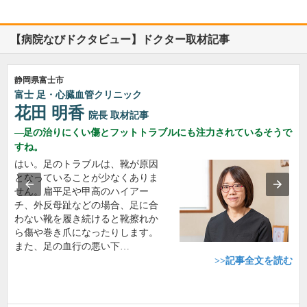
【病院なびドクタビュー】ドクター取材記事
静岡県富士市
富士 足・心臓血管クリニック
花田 明香
院長
取材記事
足の治りにくい傷とフットトラブルにも注力されているそうで
すね。
はい。足のトラブルは、靴が原因
となっていることが少なくありま
せん。扁平足や甲高のハイアー
チ、外反母趾などの場合、足に合
わない靴を履き続けると靴擦れか
ら傷や巻き爪になったりします。
また、足の血行の悪い下…
>>記事全文を読む