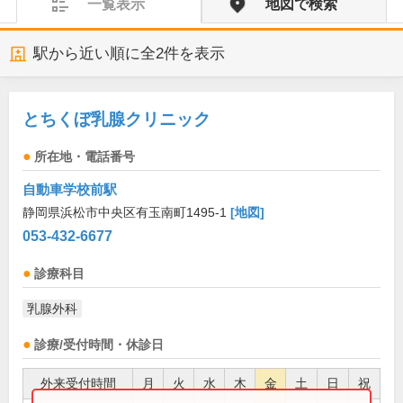
一覧表示
地図で検索
駅から近い順に全
2
件を表示
とちくぼ乳腺クリニック
所在地・電話番号
自動車学校前駅
静岡県浜松市中央区有玉南町1495-1
[地図]
053-432-6677
診療科目
乳腺外科
診療/受付時間・休診日
外来受付時間
月
火
水
木
金
土
日
祝