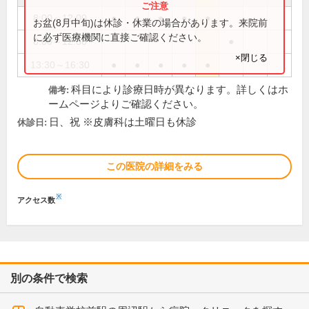
8:00～12:00
●
●
●
●
●
お盆(8月中旬)は休診・休業の場合があります。来院前
に必ず医療機関に直接ご確認ください。
8:00～12:30
●
×閉じる
13:30～16:30
●
●
●
●
●
科目により診療日時が異なります。詳しくはホ
備考:
ームページよりご確認ください。
日、祝 ※皮膚科は土曜日も休診
休診日:
この医院の詳細をみる
※
アクセス数
別の条件で検索