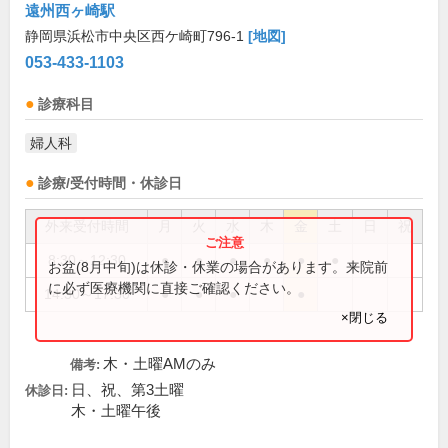
遠州西ヶ崎駅
静岡県浜松市中央区西ケ崎町796-1
[地図]
053-433-1103
診療科目
婦人科
診療/受付時間・休診日
外来受付時間
月
火
水
木
金
土
日
祝
8:30～12:30
●
●
●
●
●
●
お盆(8月中旬)は休診・休業の場合があります。来院前
に必ず医療機関に直接ご確認ください。
14:30～17:30
●
●
●
●
×閉じる
木・土曜AMのみ
備考:
日、祝、第3土曜
休診日:
木・土曜午後