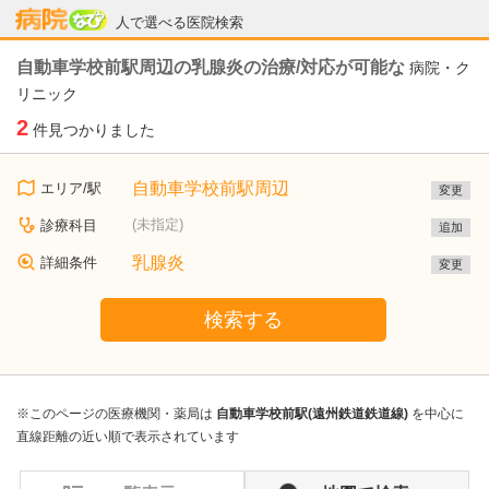
病院なび
人で選べる医院検索
自動車学校前駅周辺の乳腺炎の治療/対応が可能な
病院・ク
リニック
2
件見つかりました
自動車学校前駅周辺
エリア/駅
変更
(未指定)
診療科目
追加
乳腺炎
詳細条件
変更
検索する
※このページの医療機関・薬局は
自動車学校前駅(遠州鉄道鉄道線)
を中心に
直線距離の近い順で表示されています