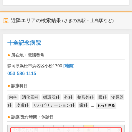
近隣エリアの検索結果
(さぎの宮駅・上島駅など)
十全記念病院
所在地・電話番号
静岡県浜松市浜名区小松1700
[地図]
053-586-1115
診療科目
内科
消化器科
循環器科
外科
整形外科
眼科
泌尿器
科
皮膚科
リハビリテーション科
歯科
...
もっと見る
診療/受付時間・休診日
外来受付時間
月
火
水
木
金
土
日
祝