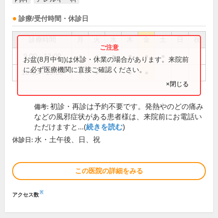
診療/受付時間・休診日
診療時間
月
火
水
木
金
土
日
祝
9:00～12:00
●
●
●
●
●
●
お盆(8月中旬)は休診・休業の場合があります。来院前
に必ず医療機関に直接ご確認ください。
16:00～19:00
●
●
●
●
×閉じる
初診・再診は予約不要です。発熱やのどの痛み
備考:
などの風邪症状がある患者様は、来院前にお電話い
ただけますと...(
続きを読む
)
水・土午後、日、祝
休診日:
この医院の詳細をみる
※
アクセス数