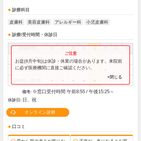
診療科目
皮膚科
美容皮膚科
アレルギー科
小児皮膚科
診療/受付時間・休診日
診療時間
月
火
水
木
金
土
日
祝
9:00～12:00
●
●
●
●
●
お盆(8月中旬)は休診・休業の場合があります。来院前
に必ず医療機関に直接ご確認ください。
9:00～15:30
●
×閉じる
15:00～18:30
●
●
●
●
●
※窓口受付時間 午前8:55 / 午後15:25～
備考:
日、祝
休診日:
オンライン診療
口コミ