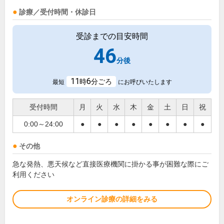
診療／受付時間・休診日
受診までの目安時間
46
分後
11
6
時
分ごろ
最短
にお呼びいたします
受付時間
月
火
水
木
金
土
日
祝
0:00～24:00
●
●
●
●
●
●
●
●
その他
急な発熱、悪天候など直接医療機関に掛かる事が困難な際にご
利用ください
オンライン診療の詳細をみる