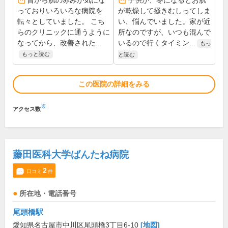
昔から肌の赤みが気にな
子供が、冬になるとお肌
っておりいろいろな病院を
が乾燥して掻きむしってしま
転々としていました。 こち
い、悩んでいました。家が近
らのクリニックに通うように
所なのですが、いつも混んで
なってから、改善された...
いるので行くタイミン...
もっ
もっと読む
と読む
この医院の詳細をみる
※
アクセス数
藤田医科大学ばんたね病院
2
口コミ
件
所在地・電話番号
尾頭橋駅
愛知県名古屋市中川区尾頭橋3丁目6-10
[地図]