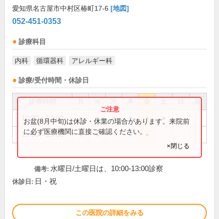
愛知県名古屋市中村区椿町17-6
[地図]
052-451-0353
診療科目
内科
循環器科
アレルギー科
診療/受付時間・休診日
診療時間
月
火
水
木
金
土
日
祝
10:00～13:00
●
●
●
●
●
●
お盆(8月中旬)は休診・休業の場合があります。来院前
に必ず医療機関に直接ご確認ください。
16:00～19:00
●
●
●
●
×閉じる
水曜日/土曜日は、10:00-13:00診察
備考:
日・祝
休診日:
この医院の詳細をみる