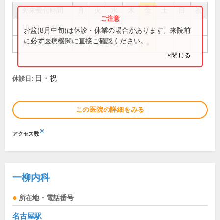
外来受付時間
月
火
水
木
金
土
日
祝
10:00～13:00
●
●
●
●
●
●
お盆(8月中旬)は休診・休業の場合があります。来院前
に必ず医療機関に直接ご確認ください。
15:30～19:30
●
●
●
●
●
×閉じる
日・祝
休診日:
この医院の詳細をみる
※
アクセス数
一柳内科
所在地・電話番号
名古屋駅