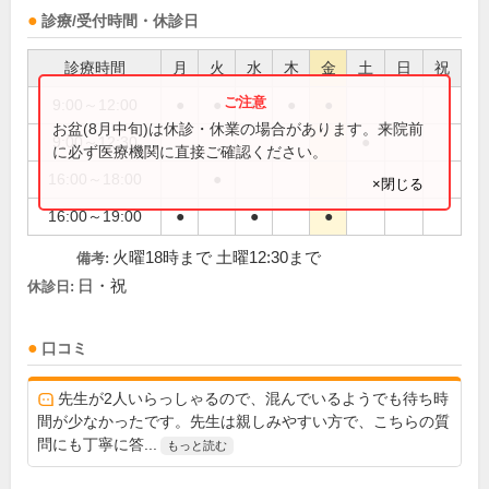
診療/受付時間・休診日
診療時間
月
火
水
木
金
土
日
祝
9:00～12:00
●
●
●
●
●
お盆(8月中旬)は休診・休業の場合があります。来院前
9:00～12:30
●
に必ず医療機関に直接ご確認ください。
16:00～18:00
●
×閉じる
16:00～19:00
●
●
●
火曜18時まで 土曜12:30まで
備考:
日・祝
休診日:
口コミ
先生が2人いらっしゃるので、混んでいるようでも待ち時
間が少なかったです。先生は親しみやすい方で、こちらの質
問にも丁寧に答...
もっと読む