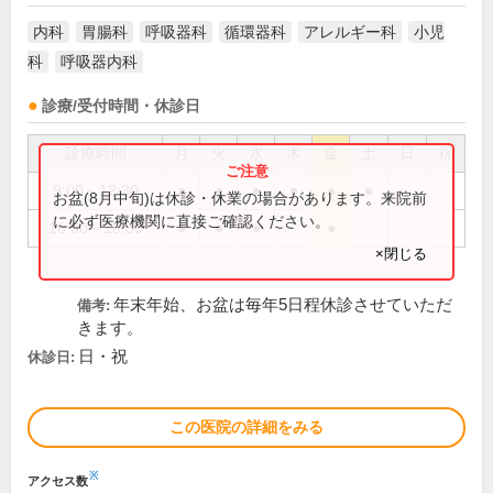
内科
胃腸科
呼吸器科
循環器科
アレルギー科
小児
科
呼吸器内科
診療/受付時間・休診日
診療時間
月
火
水
木
金
土
日
祝
9:00～12:30
●
●
●
●
●
●
お盆(8月中旬)は休診・休業の場合があります。来院前
に必ず医療機関に直接ご確認ください。
16:00～18:30
●
●
●
●
×閉じる
年末年始、お盆は毎年5日程休診させていただ
備考:
きます。
日・祝
休診日:
この医院の詳細をみる
※
アクセス数