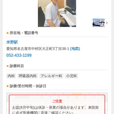
所在地・電話番号
米野駅
愛知県名古屋市中村区大正町3丁目38-1
[地図]
052-433-1199
診療科目
内科
呼吸器内科
アレルギー科
小児科
診療/受付時間・休診日
診療時間
月
火
水
木
金
土
日
祝
9:00～12:00
●
●
●
●
●
●
お盆(8月中旬)は休診・休業の場合があります。来院前
に必ず医療機関に直接ご確認ください。