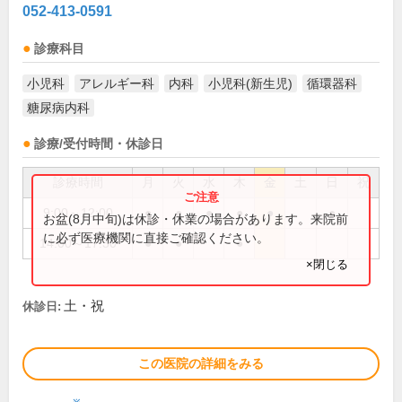
052-413-0591
診療科目
小児科
アレルギー科
内科
小児科(新生児)
循環器科
糖尿病内科
診療/受付時間・休診日
診療時間
月
火
水
木
金
土
日
祝
9:00～12:00
●
●
●
●
●
●
お盆(8月中旬)は休診・休業の場合があります。来院前
に必ず医療機関に直接ご確認ください。
14:00～17:30
●
●
●
×閉じる
土・祝
休診日:
この医院の詳細をみる