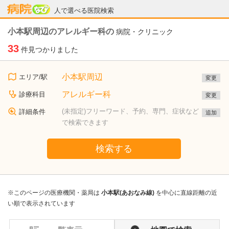
病院なび
人で選べる医院検索
小本駅周辺のアレルギー科の
病院・クリニック
33
件見つかりました
小本駅周辺
エリア/駅
変更
アレルギー科
診療科目
変更
(未指定)フリーワード、予約、専門、症状など
詳細条件
追加
で検索できます
検索する
※このページの医療機関・薬局は
小本駅(あおなみ線)
を中心に直線距離の近
い順で表示されています