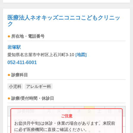
医療法人ネオキッズニコニコこどもクリニッ
ク
所在地・電話番号
岩塚駅
愛知県名古屋市中村区上石川町3-10
[地図]
052-411-6001
診療科目
小児科
アレルギー科
診療/受付時間・休診日
診療時間
月
火
水
木
金
土
日
祝
9:00～12:00
●
●
●
●
●
●
お盆(8月中旬)は休診・休業の場合があります。来院前
に必ず医療機関に直接ご確認ください。
15:00～18:00
●
●
●
●