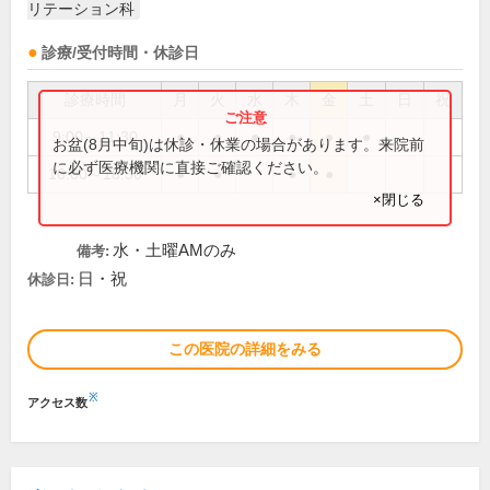
リテーション科
診療/受付時間・休診日
診療時間
月
火
水
木
金
土
日
祝
9:00～11:30
●
●
●
●
●
●
お盆(8月中旬)は休診・休業の場合があります。来院前
に必ず医療機関に直接ご確認ください。
16:00～18:30
●
●
●
●
×閉じる
水・土曜AMのみ
備考:
日・祝
休診日:
この医院の詳細をみる
※
アクセス数