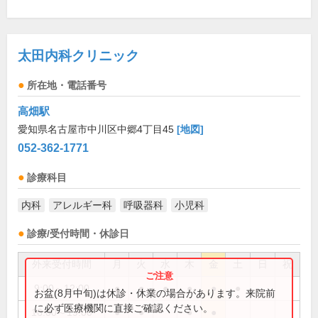
太田内科クリニック
所在地・電話番号
高畑駅
愛知県名古屋市中川区中郷4丁目45
[地図]
052-362-1771
診療科目
内科
アレルギー科
呼吸器科
小児科
診療/受付時間・休診日
外来受付時間
月
火
水
木
金
土
日
祝
9:00～12:00
●
●
●
●
●
●
お盆(8月中旬)は休診・休業の場合があります。来院前
に必ず医療機関に直接ご確認ください。
16:00～19:00
●
●
●
●