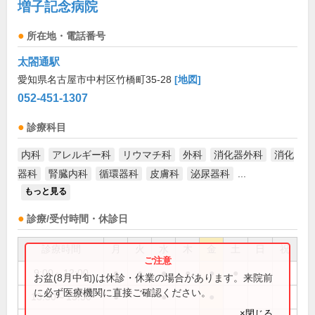
増子記念病院
所在地・電話番号
太閤通駅
愛知県名古屋市中村区竹橋町35-28
[地図]
052-451-1307
診療科目
内科
アレルギー科
リウマチ科
外科
消化器外科
消化
器科
腎臓内科
循環器科
皮膚科
泌尿器科
...
もっと見る
診療/受付時間・休診日
診療時間
月
火
水
木
金
土
日
祝
9:00～12:00
●
●
●
●
●
●
お盆(8月中旬)は休診・休業の場合があります。来院前
に必ず医療機関に直接ご確認ください。
13:30～15:30
●
●
●
×閉じる