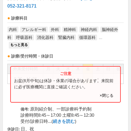
052-321-8171
診療科目
内科
アレルギー科
外科
精神科
神経内科
脳神経外
科
呼吸器科
消化器科
腎臓内科
循環器科
...
もっと見る
診療/受付時間・休診日
外来受付時間
月
火
水
木
金
土
日
祝
8:30～11:30
●
●
●
●
●
●
お盆(8月中旬)は休診・休業の場合があります。来院前
に必ず医療機関に直接ご確認ください。
×閉じる
原則紹介制、一部診療科予約制
備考:
診療時間8:45～17:00 土曜8:45～12:30
受付/診療日時...(
続きを読む
)
日、祝
休診日: