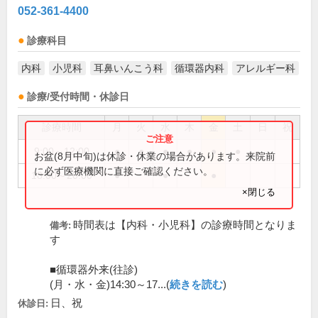
052-361-4400
診療科目
内科
小児科
耳鼻いんこう科
循環器内科
アレルギー科
診療/受付時間・休診日
診療時間
月
火
水
木
金
土
日
祝
9:00～12:00
●
●
●
●
●
●
お盆(8月中旬)は休診・休業の場合があります。来院前
に必ず医療機関に直接ご確認ください。
18:00～20:00
●
●
●
×閉じる
時間表は【内科・小児科】の診療時間となりま
備考:
す
■循環器外来(往診)
(月・水・金)14:30～17...(
続きを読む
)
日、祝
休診日: