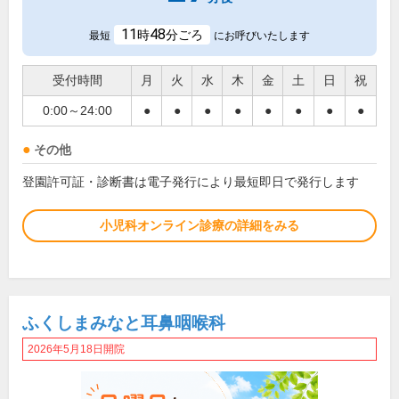
11
48
時
分ごろ
最短
にお呼びいたします
受付時間
月
火
水
木
金
土
日
祝
0:00～24:00
●
●
●
●
●
●
●
●
その他
登園許可証・診断書は電子発行により最短即日で発行します
小児科オンライン診療の詳細をみる
ふくしまみなと耳鼻咽喉科
2026年5月18日開院