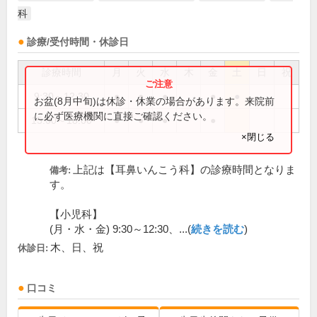
科
診療/受付時間・休診日
診療時間
月
火
水
木
金
土
日
祝
9:30～12:30
●
●
●
●
●
お盆(8月中旬)は休診・休業の場合があります。来院前
に必ず医療機関に直接ご確認ください。
15:00～18:00
●
●
●
●
×閉じる
上記は【耳鼻いんこう科】の診療時間となりま
備考:
す。
【小児科】
(月・水・金) 9:30～12:30、...(
続きを読む
)
木、日、祝
休診日:
口コミ