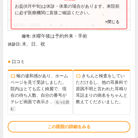
9:00～12:00
●
●
●
●
お盆(8月中旬)は休診・休業の場合があります。来院前
に必ず医療機関に直接ご確認ください。
9:00～13:00
●
×閉じる
16:00～19:00
●
●
●
水曜午後は予約外来・手術
備考:
木、日、祝
休診日:
口コミ
喉の違和感があり、ホーム
きちんと検査をしてい
ページを見て受診しました。
ただけるし、他の耳鼻科で
院内はとても広く綺麗で、現
原因不明と言われた耳鳴り
在の待ち人数、自分の番号が
耳詰まりの病名をちゃんと
テレビ画面で表示さ...
教えてくださいました。
もっと読
む
この医院の詳細をみる