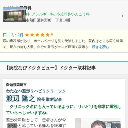
たけむら耳鼻科
耳鼻いんこう科, アレルギー科, 小児耳鼻いんこう科
愛知県名古屋市熱田区神野町一丁目14番
5
口コミ: 2件
喉の違和感があり、ホームページを見て受診しました。院内はとても広く綺麗
で、現在の待ち人数、自分の番号がテレビ画面で表示さ...
続きを読む
【病院なびドクタビュー】ドクター取材記事
愛知県岡崎市
わたなべ整形リハビリクリニック
渡辺 隆之
院長
取材記事
クリニック名にも入っているように、リハビリを非常に重視し
ていらっしゃいますね。
整形外科医として、患者さんが今
つらいと感じている痛みを緩和す