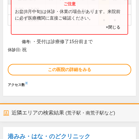
9:00～12:00
●
●
●
●
●
お盆(8月中旬)は休診・休業の場合があります。来院前
に必ず医療機関に直接ご確認ください。
9:00～13:00
●
●
×閉じる
・受付は診療修了15分前まで
備考:
祝
休診日:
この医院の詳細をみる
※
アクセス数
近隣エリアの検索結果
(荒子駅・南荒子駅など)
港みみ・はな・のどクリニック