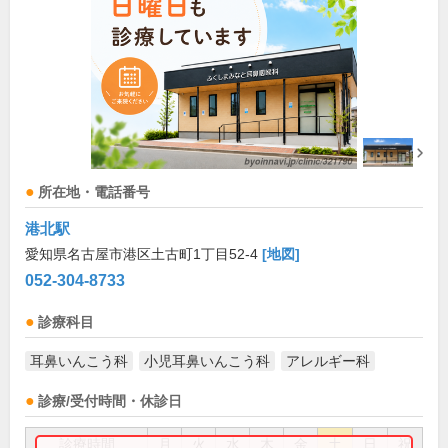
所在地・電話番号
港北駅
愛知県名古屋市港区土古町1丁目52-4
[地図]
052-304-8733
診療科目
耳鼻いんこう科
小児耳鼻いんこう科
アレルギー科
診療/受付時間・休診日
診療時間
月
火
水
木
金
土
日
祝