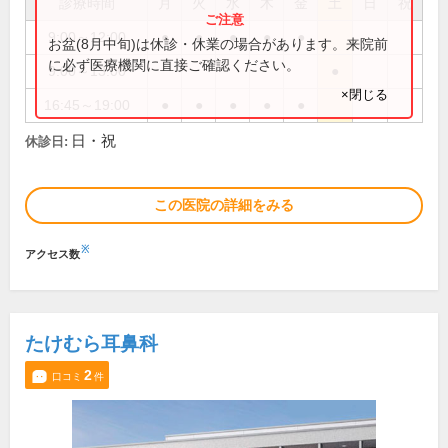
診療時間
月
火
水
木
金
土
日
祝
9:00～12:00
●
●
●
●
●
お盆(8月中旬)は休診・休業の場合があります。来院前
に必ず医療機関に直接ご確認ください。
9:00～13:00
●
×閉じる
16:45～19:00
●
●
●
●
●
日・祝
休診日:
この医院の詳細をみる
※
アクセス数
たけむら耳鼻科
2
口コミ
件