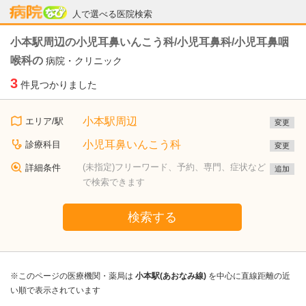
病院なび
人で選べる医院検索
小本駅周辺の小児耳鼻いんこう科/小児耳鼻科/小児耳鼻咽
喉科の
病院・クリニック
3
件見つかりました
小本駅周辺
エリア/駅
変更
小児耳鼻いんこう科
診療科目
変更
(未指定)フリーワード、予約、専門、症状など
詳細条件
追加
で検索できます
検索する
※このページの医療機関・薬局は
小本駅(あおなみ線)
を中心に直線距離の近
い順で表示されています