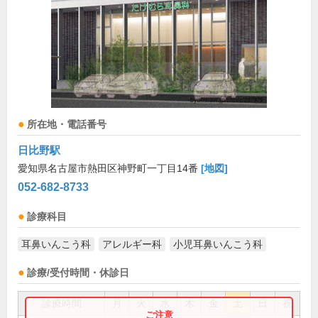
所在地・電話番号
日比野駅
愛知県名古屋市熱田区神野町一丁目14番
[地図]
052-682-8733
診療科目
耳鼻いんこう科
アレルギー科
小児耳鼻いんこう科
診療/受付時間・休診日
診療時間
月
火
水
木
金
土
日
祝