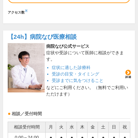
※
アクセス数
【24h】
病院なび医療相談
病院なび公式サービス
症状や受診について医師に相談ができま
す。
症状に適した診療科
受診の目安・タイミング
受診までに気をつけること
などにご利用ください。（無料でご利用い
ただけます）
相談／受付時間
相談受付時間
月
火
水
木
金
土
日
祝
0:00～24:00
●
●
●
●
●
●
●
●