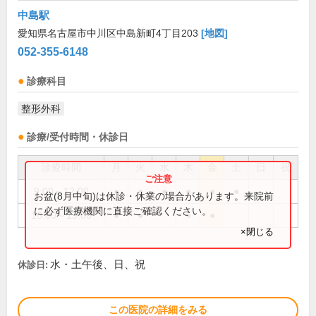
中島駅
愛知県名古屋市中川区中島新町4丁目203
[地図]
052-355-6148
診療科目
整形外科
診療/受付時間・休診日
診療時間
月
火
水
木
金
土
日
祝
9:00～12:00
●
●
●
●
●
●
お盆(8月中旬)は休診・休業の場合があります。来院前
に必ず医療機関に直接ご確認ください。
16:00～19:00
●
●
●
●
×閉じる
水・土午後、日、祝
休診日:
この医院の詳細をみる