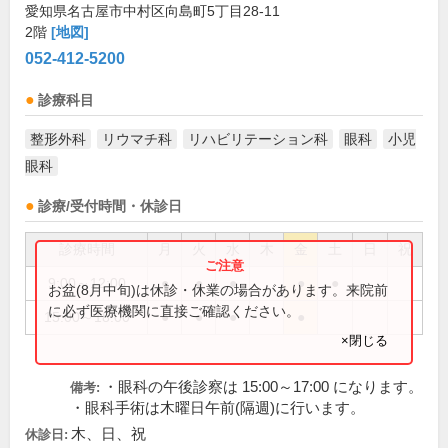
愛知県名古屋市中村区向島町5丁目28-11
2階
[地図]
052-412-5200
診療科目
整形外科
リウマチ科
リハビリテーション科
眼科
小児
眼科
診療/受付時間・休診日
診療時間
月
火
水
木
金
土
日
祝
9:00～12:00
●
●
●
●
●
お盆(8月中旬)は休診・休業の場合があります。来院前
に必ず医療機関に直接ご確認ください。
15:00～18:00
●
●
●
●
×閉じる
・眼科の午後診察は 15:00～17:00 になります。
備考:
・眼科手術は木曜日午前(隔週)に行います。
木、日、祝
休診日: