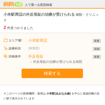
病院なび
人で選べる医院検索
小本駅周辺の外反母趾の治療が受けられる
病院・クリニッ
ク
2
件見つかりました
小本駅周辺
エリア/駅
変更
(未指定)
診療科目
追加
外反母趾
詳細条件
変更
外反母趾の治療が受けられる病院
検索する
※このページの医療機関・薬局は
小本駅(あおなみ線)
を中心に直線距離の近
い順で表示されています