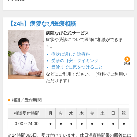
【24h】
病院なび医療相談
病院なび公式サービス
症状や受診について医師に相談ができま
す。
症状に適した診療科
受診の目安・タイミング
受診までに気をつけること
などにご利用ください。（無料でご利用い
ただけます）
相談／受付時間
相談受付時間
月
火
水
木
金
土
日
祝
0:00～24:00
●
●
●
●
●
●
●
●
※24時間365日、受け付けています。休日深夜時間帯の回答には