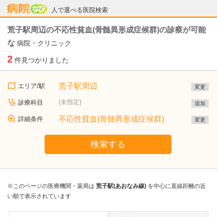
病院なび
人で選べる医院検索
荒子駅周辺の不応性貧血(骨髄異形成症候群)の診察が可能
な
病院・クリニック
2
件見つかりました
荒子駅周辺
エリア/駅
変更
(未指定)
診療科目
追加
不応性貧血(骨髄異形成症候群)
詳細条件
変更
検索する
※このページの医療機関・薬局は
荒子駅(あおなみ線)
を中心に直線距離の近
い順で表示されています