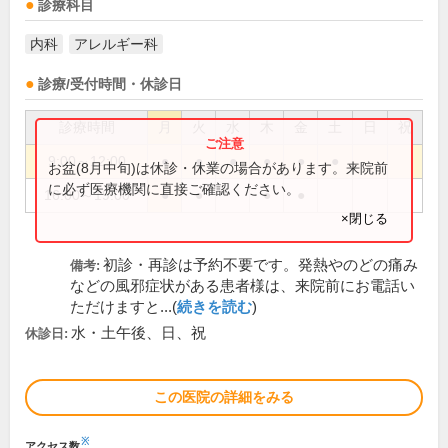
診療科目
内科
アレルギー科
診療/受付時間・休診日
診療時間
月
火
水
木
金
土
日
祝
9:00～12:00
●
●
●
●
●
●
お盆(8月中旬)は休診・休業の場合があります。来院前
に必ず医療機関に直接ご確認ください。
16:00～19:00
●
●
●
●
×閉じる
初診・再診は予約不要です。発熱やのどの痛み
備考:
などの風邪症状がある患者様は、来院前にお電話い
ただけますと...(
続きを読む
)
水・土午後、日、祝
休診日:
この医院の詳細をみる
※
アクセス数