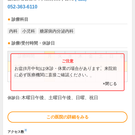
052-363-6110
診療科目
内科
小児科
糖尿病内分泌内科
診療/受付時間・休診日
診療時間
月
火
水
木
金
土
日
祝
9:00～12:00
●
●
●
●
●
●
お盆(8月中旬)は休診・休業の場合があります。来院前
に必ず医療機関に直接ご確認ください。
13:30～16:30
●
●
●
●
×閉じる
木曜日午後、土曜日午後、日曜、祝日
休診日:
この医院の詳細をみる
※
アクセス数