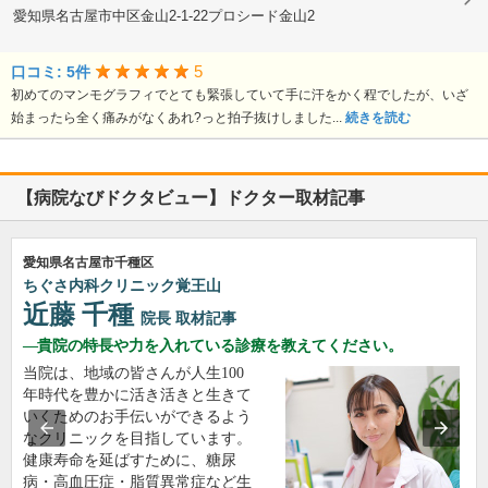
愛知県名古屋市中区金山2-1-22プロシード金山2
5
口コミ: 5件
初めてのマンモグラフィでとても緊張していて手に汗をかく程でしたが、いざ
始まったら全く痛みがなくあれ?っと拍子抜けしました...
続きを読む
【病院なびドクタビュー】ドクター取材記事
愛知県名古屋市千種区
ちぐさ内科クリニック覚王山
近藤 千種
院長
取材記事
貴院の特長や力を入れている診療を教えてください。
当院は、地域の皆さんが人生100
年時代を豊かに活き活きと生きて
いくためのお手伝いができるよう
なクリニックを目指しています。
健康寿命を延ばすために、糖尿
病・高血圧症・脂質異常症など生