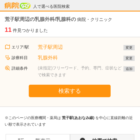
病院なび
人で選べる医院検索
荒子駅周辺の乳腺外科/乳腺科の
病院・クリニック
11
件見つかりました
荒子駅周辺
エリア/駅
変更
乳腺外科
診療科目
変更
(未指定)フリーワード、予約、専門、症状など
詳細条件
追加
で検索できます
検索する
※このページの医療機関・薬局は
荒子駅(あおなみ線)
を中心に直線距離の近
い順で表示されています