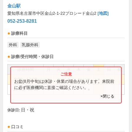
金山駅
愛知県名古屋市中区金山2-1-22プロシード金山2
[地図]
052-253-8281
診療科目
外科
乳腺外科
診療/受付時間・休診日
診療時間
月
火
水
木
金
土
日
祝
9:00～12:00
●
●
●
●
●
●
お盆(8月中旬)は休診・休業の場合があります。来院前
に必ず医療機関に直接ご確認ください。
15:00～18:30
●
●
●
●
×閉じる
日・祝
休診日:
口コミ