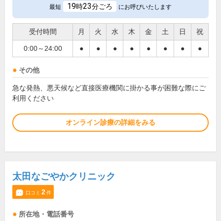
19
23
時
分ごろ
最短
にお呼びいたします
受付時間
月
火
水
木
金
土
日
祝
0:00～24:00
●
●
●
●
●
●
●
●
その他
急な発熱、悪天候など直接医療機関に掛かる事が困難な際にご
利用ください
オンライン診療の詳細をみる
太田なごやかクリニック
2
口コミ
件
所在地・電話番号