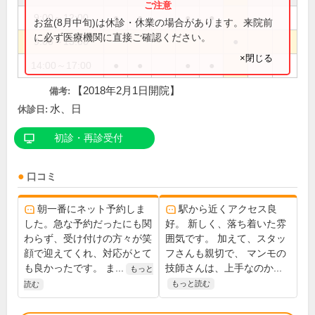
9:00～12:00
●
●
●
●
お盆(8月中旬)は休診・休業の場合があります。来院前
に必ず医療機関に直接ご確認ください。
9:00～13:00
●
×閉じる
14:00～17:00
●
●
●
●
【2018年2月1日開院】
備考:
水、日
休診日:
初診・再診受付
口コミ
朝一番にネット予約しま
駅から近くアクセス良
した。急な予約だったにも関
好。 新しく、落ち着いた雰
わらず、受け付けの方々が笑
囲気です。 加えて、スタッ
顔で迎えてくれ、対応がとて
フさんも親切で、 マンモの
も良かったです。 ま...
技師さんは、上手なのか...
もっと
もっと読む
読む