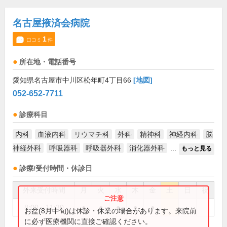
名古屋掖済会病院
1
口コミ
件
所在地・電話番号
愛知県名古屋市中川区松年町4丁目66
[地図]
052-652-7711
診療科目
内科
血液内科
リウマチ科
外科
精神科
神経内科
脳
神経外科
呼吸器科
呼吸器外科
消化器外科
...
もっと見る
診療/受付時間・休診日
外来受付時間
月
火
水
木
金
土
日
祝
8:00～11:30
●
●
●
●
●
お盆(8月中旬)は休診・休業の場合があります。来院前
に必ず医療機関に直接ご確認ください。