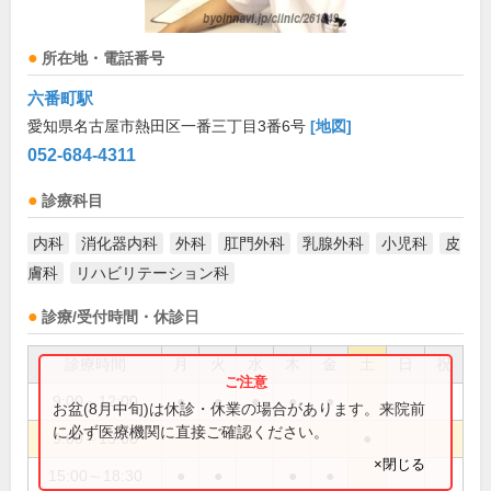
所在地・電話番号
六番町駅
愛知県名古屋市熱田区一番三丁目3番6号
[地図]
052-684-4311
診療科目
内科
消化器内科
外科
肛門外科
乳腺外科
小児科
皮
膚科
リハビリテーション科
診療/受付時間・休診日
診療時間
月
火
水
木
金
土
日
祝
9:00～12:00
●
●
●
●
●
お盆(8月中旬)は休診・休業の場合があります。来院前
に必ず医療機関に直接ご確認ください。
9:00～13:00
●
×閉じる
15:00～18:30
●
●
●
●