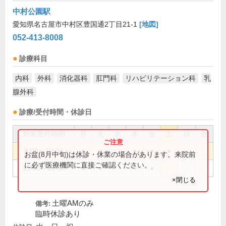
中村公園駅
愛知県名古屋市中村区豊国通2丁目21-1
[地図]
052-413-8008
診療科目
内科
外科
消化器科
肛門科
リハビリテーション科
乳
腺外科
診療/受付時間・休診日
外来受付時間
月
火
水
木
金
土
日
祝
9:00～12:00
●
●
●
●
●
お盆(8月中旬)は休診・休業の場合があります。来院前
に必ず医療機関に直接ご確認ください。
15:00～18:00
●
●
●
●
×閉じる
土曜AMのみ
備考:
臨時休診あり