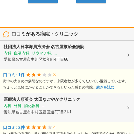
口コミがある病院・クリニック
社団法人日本海員掖済会
名古屋掖済会病院
内科, 血液内科, リウマチ科, ...
愛知県名古屋市中川区松年町4丁目66
3
口コミ: 1件
街中の大きめの病院なのですが、来院者数が多くてたいてい混雑しています。
ちょっと気軽にかかることができるといった感じの病院...
続きを読む
医療法人順英会
太田なごやかクリニック
内科, 外科, 消化器科, ...
愛知県名古屋市中村区豊国通2丁目21-1
4
口コミ: 2件
強い痛みの為(痔)、急な初診で見て頂き助かりました。的確で柔らかい物言いは