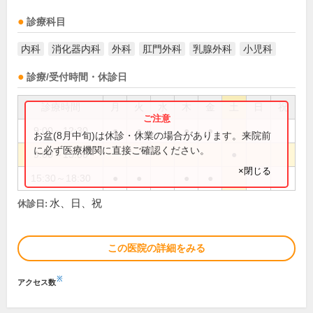
診療科目
内科
消化器内科
外科
肛門外科
乳腺外科
小児科
診療/受付時間・休診日
診療時間
月
火
水
木
金
土
日
祝
9:00～12:30
●
●
●
●
お盆(8月中旬)は休診・休業の場合があります。来院前
に必ず医療機関に直接ご確認ください。
9:00～13:00
●
×閉じる
15:30～18:30
●
●
●
●
水、日、祝
休診日:
この医院の詳細をみる
※
アクセス数