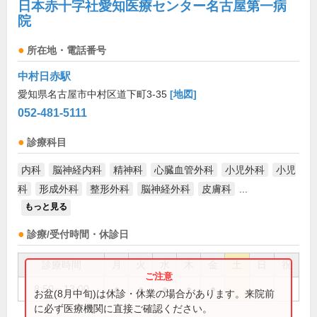
日本赤十字社愛知医療センター名古屋第一病
院
所在地・電話番号
中村日赤駅
愛知県名古屋市中村区道下町3-35
[地図]
052-481-5111
診療科目
内科
脳神経内科
精神科
心臓血管外科
小児外科
小児
科
形成外科
整形外科
脳神経外科
皮膚科
...
もっと見る
診療/受付時間・休診日
診療時間
月
火
水
木
金
土
日
祝
8:50～13:00
●
●
●
●
●
お盆(8月中旬)は休診・休業の場合があります。来院前
に必ず医療機関に直接ご確認ください。