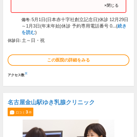
×閉じる
5月1日(日本赤十字社創立記念日)休診 12月29日
備考:
～1月3日(年末年始)休診 予約専用電話番号 0...(
続き
を読む
)
土～日・祝
休診日:
この医院の詳細をみる
※
アクセス数
名古屋金山駅ゆき乳腺クリニック
3
口コミ
件