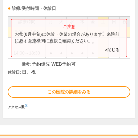
診療/受付時間・休診日
診療時間
月
火
水
木
金
土
日
祝
9:00～13:00
●
お盆(8月中旬)は休診・休業の場合があります。来院前
に必ず医療機関に直接ご確認ください。
9:30～13:00
●
●
●
●
●
×閉じる
14:00～18:30
●
●
●
●
●
予約優先 WEB予約可
備考:
日、祝
休診日:
この医院の詳細をみる
※
アクセス数