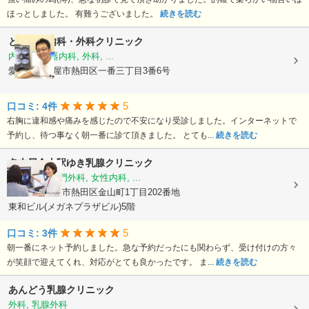
ほっとしました。 有難うございました。
続きを読む
とうじま内科・外科クリニック
内科, 消化器内科, 外科, ...
愛知県名古屋市熱田区一番三丁目3番6号
5
口コミ: 4件
右胸に違和感や痛みを感じたので不安になり受診しました。インターネットで
予約し、待つ事なく朝一番に診て頂きました。 とても...
続きを読む
名古屋金山駅ゆき乳腺クリニック
乳腺外科, 肛門外科, 女性内科, ...
愛知県名古屋市熱田区金山町1丁目202番地
東和ビル(メガネプラザビル)5階
5
口コミ: 3件
朝一番にネット予約しました。急な予約だったにも関わらず、受け付けの方々
が笑顔で迎えてくれ、対応がとても良かったです。 ま...
続きを読む
あんどう乳腺クリニック
外科, 乳腺外科