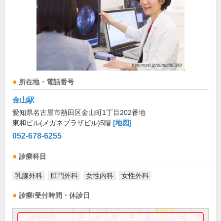
所在地・電話番号
金山駅
愛知県名古屋市熱田区金山町1丁目202番地
東和ビル(メガネプラザビル)5階
[地図]
052-678-6255
診療科目
乳腺外科
肛門外科
女性内科
女性外科
診療/受付時間・休診日
診療時間
月
火
水
木
金
土
日
祝