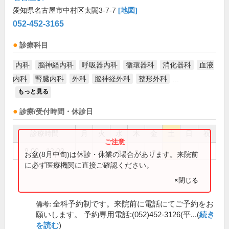
愛知県名古屋市中村区太閤3-7-7
[地図]
052-452-3165
診療科目
内科
脳神経内科
呼吸器内科
循環器科
消化器科
血液
内科
腎臓内科
外科
脳神経外科
整形外科
...
もっと見る
診療/受付時間・休診日
診療時間
月
火
水
木
金
土
日
祝
9:00～12:00
●
●
●
●
●
お盆(8月中旬)は休診・休業の場合があります。来院前
に必ず医療機関に直接ご確認ください。
×閉じる
全科予約制です。来院前に電話にてご予約をお
備考:
願いします。 予約専用電話:(052)452-3126(平...(
続き
を読む
)