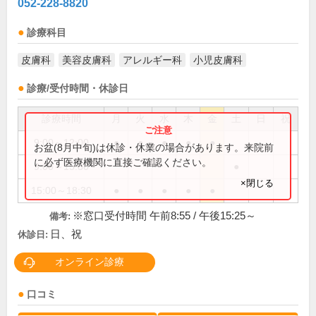
052-228-8820
診療科目
皮膚科
美容皮膚科
アレルギー科
小児皮膚科
診療/受付時間・休診日
診療時間
月
火
水
木
金
土
日
祝
9:00～12:00
●
●
●
●
●
お盆(8月中旬)は休診・休業の場合があります。来院前
に必ず医療機関に直接ご確認ください。
9:00～15:30
●
×閉じる
15:00～18:30
●
●
●
●
●
※窓口受付時間 午前8:55 / 午後15:25～
備考:
日、祝
休診日:
オンライン診療
口コミ