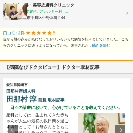
あつた皮ふ科・美容皮膚科クリニック
皮膚科, 美容皮膚科, アレルギー科, ...
愛知県名古屋市中川区中野本町2-44
5
口コミ: 2件
昔から肌の赤みが気になっておりいろいろな病院を転々としていました。 こち
らのクリニックに通うようになってから、改善された...
続きを読む
【病院なびドクタビュー】ドクター取材記事
愛知県岡崎市
田那村産婦人科
田那村 淳
院長
取材記事
日々の診療において、心がけていることを教えてください。
産科としては、生まれてきた赤ち
ゃんが人生の最初の数日間を過ご
す場所として「お母さんとともに
ごく普通にリラックスして過ごせ