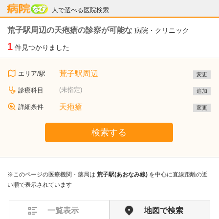
病院なび
人で選べる医院検索
荒子駅周辺の天疱瘡の診察が可能な
病院・クリニック
1
件見つかりました
荒子駅周辺
エリア/駅
変更
(未指定)
診療科目
追加
天疱瘡
詳細条件
変更
検索する
※このページの医療機関・薬局は
荒子駅(あおなみ線)
を中心に直線距離の近
い順で表示されています
一覧表示
地図で検索