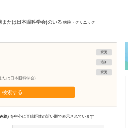
構または日本眼科学会)のいる
病院・クリニック
変更
追加
変更
または日本眼科学会)
検索する
愛知県岡崎市
岡崎ゆうあいクリニック
小林 正学
み線)
を中心に直線距離の近い順で表示されています
院長
取材記事
高圧水素酸素治療は、どのような疾患に向いて