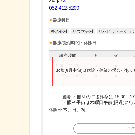
2階
[地図]
052-412-5200
診療科目
整形外科
リウマチ科
リハビリテーショ
診療/受付時間・休診日
診療時間
月
火
9:00～12:00
●
●
お盆(8月中旬)は休診・休業の場合があ
15:00～18:00
●
●
・眼科の午後診察は 15:00～17
備考:
・眼科手術は木曜日午前(隔週)に行
木、日、祝
休診日:
こ