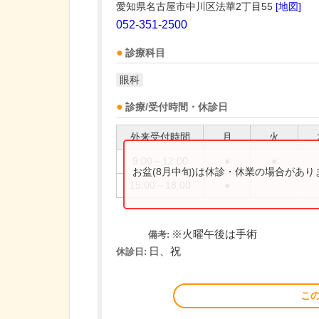
愛知県名古屋市中川区法華2丁目55
[地図]
052-351-2500
診療科目
眼科
診療/受付時間・休診日
外来受付時間
月
火
9:00～12:00
●
●
お盆(8月中旬)は休診・休業の場合があ
15:00～18:00
●
※火曜午後は手術
備考:
日、祝
休診日:
こ