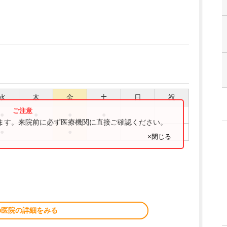
水
木
金
土
日
祝
●
●
●
●
ります。来院前に必ず医療機関に直接ご確認ください。
●
●
×閉じる
の医院の詳細をみる