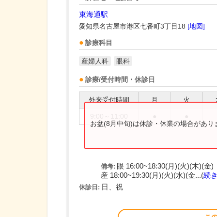
東海通駅
愛知県名古屋市港区七番町3丁目18
[地図]
診療科目
産婦人科
眼科
診療/受付時間・休診日
外来受付時間
月
火
9:00～11:00
●
●
お盆(8月中旬)は休診・休業の場合があ
眼 16:00~18:30(月)(火)(木)(金)
備考:
産 18:00~19:30(月)(火)(水)(金...(
続
日、祝
休診日: