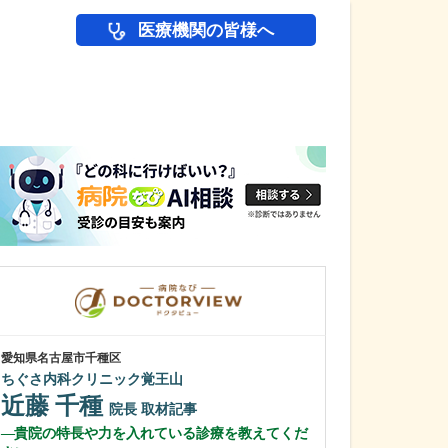
医療機関の皆様へ
医師(ドクター)の
愛知県名古屋市千種区
愛知県名古屋市緑区
ちぐさ内科クリニック覚王山
さくら医院
近藤 千種
黒瀬 基尋
院長
取材記事
貴院の特長や力を入れている診療を教えてくだ
幅広い診療に対