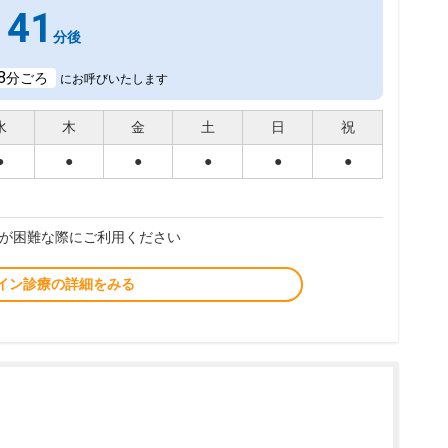
41
分後
8
分ごろ
にお呼びいたします
水
木
金
土
日
祝
●
●
●
●
●
●
が困難な際にご利用ください
イン診療の詳細をみる