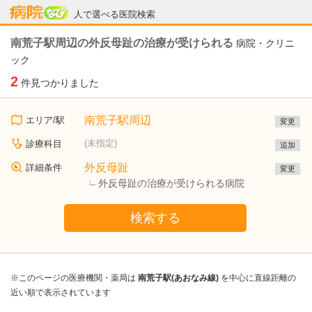
病院なび
人で選べる医院検索
南荒子駅周辺の外反母趾の治療が受けられる
病院・クリニ
ック
2
件見つかりました
南荒子駅周辺
エリア/駅
変更
(未指定)
診療科目
追加
外反母趾
詳細条件
変更
外反母趾の治療が受けられる病院
検索する
※このページの医療機関・薬局は
南荒子駅(あおなみ線)
を中心に直線距離の
近い順で表示されています