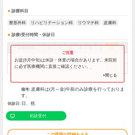
診療科目
整形外科
リハビリテーション科
リウマチ科
皮膚科
診療/受付時間・休診日
診療時間
月
火
水
木
金
土
日
祝
9:00～12:00
●
●
●
●
●
●
お盆(8月中旬)は休診・休業の場合があります。来院前
に必ず医療機関に直接ご確認ください。
16:00～19:00
●
●
●
●
×閉じる
皮膚科は(月～金)午前のみ診療を行っておりま
備考:
す。
日、祝
休診日:
初診受付
この医院の詳細をみる