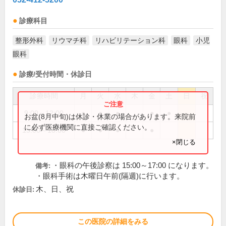
診療科目
整形外科
リウマチ科
リハビリテーション科
眼科
小児
眼科
診療/受付時間・休診日
診療時間
月
火
水
木
金
土
日
祝
9:00～12:00
●
●
●
●
●
お盆(8月中旬)は休診・休業の場合があります。来院前
に必ず医療機関に直接ご確認ください。
15:00～18:00
●
●
●
●
×閉じる
・眼科の午後診察は 15:00～17:00 になります。
備考:
・眼科手術は木曜日午前(隔週)に行います。
木、日、祝
休診日:
この医院の詳細をみる