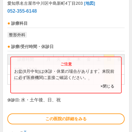
愛知県名古屋市中川区中島新町4丁目203
[地図]
052-355-6148
診療科目
整形外科
診療/受付時間・休診日
診療時間
月
火
水
木
金
土
日
祝
9:00～12:00
●
●
●
●
●
●
お盆(8月中旬)は休診・休業の場合があります。来院前
に必ず医療機関に直接ご確認ください。
16:00～19:00
●
●
●
●
×閉じる
水・土午後、日、祝
休診日:
この医院の詳細をみる
※