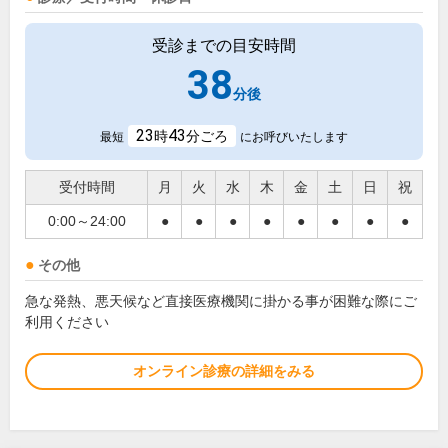
受診までの目安時間
38
分後
23
43
時
分ごろ
最短
にお呼びいたします
受付時間
月
火
水
木
金
土
日
祝
0:00～24:00
●
●
●
●
●
●
●
●
その他
急な発熱、悪天候など直接医療機関に掛かる事が困難な際にご
利用ください
オンライン診療の詳細をみる