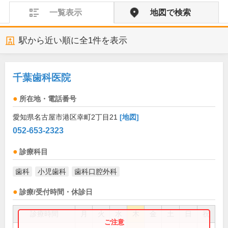
一覧表示
地図で検索
駅から近い順に全
1
件を表示
千葉歯科医院
所在地・電話番号
愛知県名古屋市港区幸町2丁目21
[地図]
052-653-2323
診療科目
歯科
小児歯科
歯科口腔外科
診療/受付時間・休診日
診療時間
月
火
水
木
金
土
日
祝