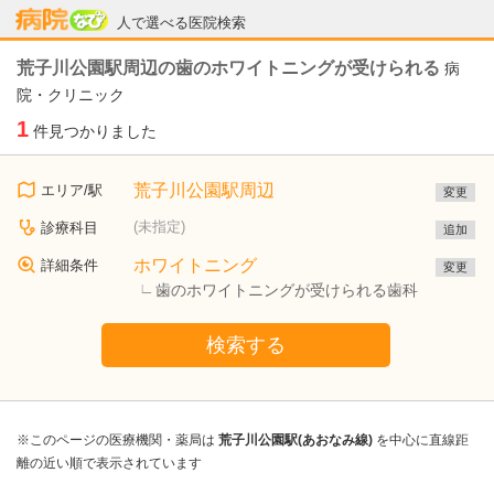
病院なび
人で選べる医院検索
荒子川公園駅周辺の歯のホワイトニングが受けられる
病
院・クリニック
1
件見つかりました
荒子川公園駅周辺
エリア/駅
変更
(未指定)
診療科目
追加
ホワイトニング
詳細条件
変更
歯のホワイトニングが受けられる歯科
検索する
※このページの医療機関・薬局は
荒子川公園駅(あおなみ線)
を中心に直線距
離の近い順で表示されています