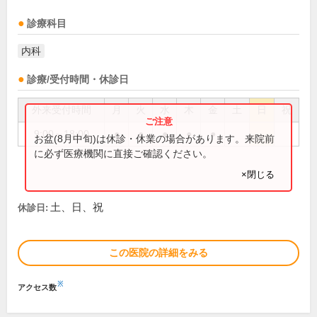
診療科目
内科
診療/受付時間・休診日
外来受付時間
月
火
水
木
金
土
日
祝
9:00～18:00
●
●
●
●
●
お盆(8月中旬)は休診・休業の場合があります。来院前
に必ず医療機関に直接ご確認ください。
×閉じる
土、日、祝
休診日:
この医院の詳細をみる
※
アクセス数