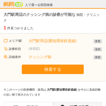
病院なび
人で選べる医院検索
大門駅周辺のクッシング病の診察が可能な
病院・クリニッ
ク
1
件見つかりました
大門駅周辺(愛知環状鉄道線)
エリア/駅
変更
(未指定)
診療科目
追加
クッシング病
詳細条件
変更
検索する
※このページの医療機関・薬局は
大門駅(愛知環状鉄道線)
を中心に直線距離
の近い順で表示されています