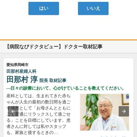
はい
いいえ
【病院なびドクタビュー】ドクター取材記事
愛知県岡崎市
田那村産婦人科
田那村 淳
院長
取材記事
日々の診療において、心がけていることを教えてください。
産科としては、生まれてきた赤ち
ゃんが人生の最初の数日間を過ご
す場所として「お母さんとともに
ごく普通にリラックスして過ごせ
る」ことを目標にしています。患
者さんに対しては私やスタッフ
も、家族と接するときの…