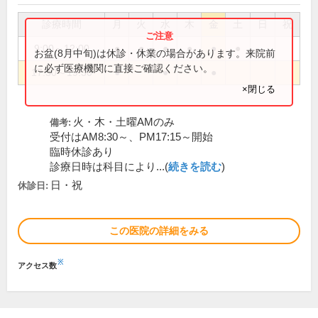
診療時間
月
火
水
木
金
土
日
祝
9:00～12:00
●
●
●
●
●
●
お盆(8月中旬)は休診・休業の場合があります。来院前
に必ず医療機関に直接ご確認ください。
17:30～19:30
●
●
●
×閉じる
火・木・土曜AMのみ
備考:
受付はAM8:30～、PM17:15～開始
臨時休診あり
診療日時は科目により...(
続きを読む
)
日・祝
休診日:
この医院の詳細をみる
※
アクセス数