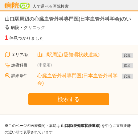
病院なび
人で選べる医院検索
山口駅周辺の心臓血管外科専門医(日本血管外科学会)のい
る
病院・クリニック
1
件見つかりました
山口駅周辺(愛知環状鉄道線)
エリア/駅
変更
(未指定)
診療科目
追加
心臓血管外科専門医(日本血管外科学
詳細条件
変更
会)
検索する
※このページの医療機関・薬局は
山口駅(愛知環状鉄道線)
を中心に直線距離
の近い順で表示されています