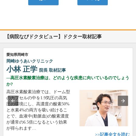
【病院なびドクタビュー】ドクター取材記事
愛知県岡崎市
岡崎ゆうあいクリニック
小林 正学
院長
取材記事
高圧水素酸素治療は、どのような疾患に向いているのでしょう
か?
高圧水素酸素治療では、ドーム型
のカプセルの中を1.9気圧の高気
圧の環境にし、高濃度の酸素50%
と水素4%の両方を吸い続けるこ
とで、血液中(動脈血)の酸素濃度
が通常の6.5倍になるという効果
が得られます…
>>記事全文を読む