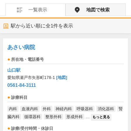
一覧表示
地図で検索
駅から近い順に全
1
件を表示
あさい病院
所在地・電話番号
山口駅
愛知県瀬戸市矢形町178-1
[地図]
0561-84-3111
診療科目
内科
血液内科
外科
神経内科
呼吸器科
消化器科
腎
臓内科
循環器科
整形外科
形成外科
...
もっと見る
診療/受付時間・休診日