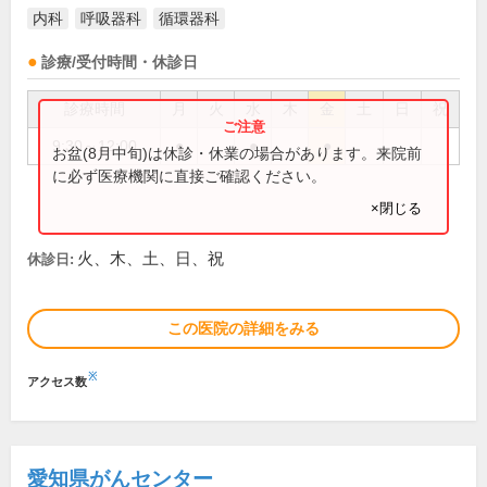
内科
呼吸器科
循環器科
診療/受付時間・休診日
診療時間
月
火
水
木
金
土
日
祝
9:30～12:00
●
●
●
お盆(8月中旬)は休診・休業の場合があります。来院前
に必ず医療機関に直接ご確認ください。
×閉じる
火、木、土、日、祝
休診日:
この医院の詳細をみる
※
アクセス数
愛知県がんセンター