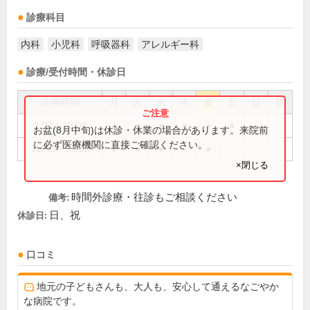
診療科目
内科
小児科
呼吸器科
アレルギー科
診療/受付時間・休診日
診療時間
月
火
水
木
金
土
日
祝
9:00～12:00
●
●
●
●
●
●
お盆(8月中旬)は休診・休業の場合があります。来院前
に必ず医療機関に直接ご確認ください。
16:30～19:00
●
●
●
●
×閉じる
時間外診療・往診もご相談ください
備考:
日、祝
休診日:
口コミ
地元の子どもさんも、大人も、安心して通えるなごやか
な病院です。