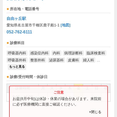
所在地・電話番号
自由ヶ丘駅
愛知県名古屋市千種区鹿子殿1-1
[地図]
052-762-6111
診療科目
呼吸器内科
感染症内科
内科
病理診断科
臨床検査科
呼吸器外科
整形外科
泌尿器科
皮膚科
婦人科
...
もっと見る
診療/受付時間・休診日
診療時間
月
火
水
木
金
土
日
祝
9:00～16:00
●
●
●
●
●
お盆(8月中旬)は休診・休業の場合があります。来院前
に必ず医療機関に直接ご確認ください。
×閉じる