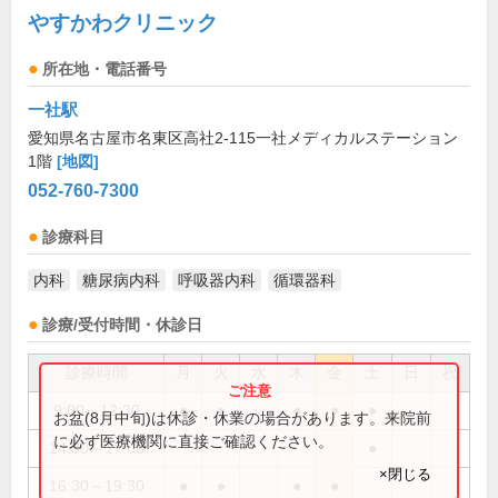
やすかわクリニック
所在地・電話番号
一社駅
愛知県名古屋市名東区高社2-115一社メディカルステーション
1階
[地図]
052-760-7300
診療科目
内科
糖尿病内科
呼吸器内科
循環器科
診療/受付時間・休診日
診療時間
月
火
水
木
金
土
日
祝
9:00～12:30
●
●
●
●
●
お盆(8月中旬)は休診・休業の場合があります。来院前
に必ず医療機関に直接ご確認ください。
14:30～17:00
●
×閉じる
16:30～19:30
●
●
●
●