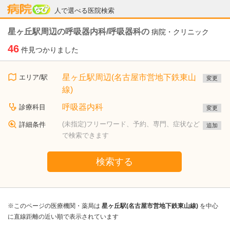
病院なび
人で選べる医院検索
星ヶ丘駅周辺の呼吸器内科/呼吸器科の
病院・クリニック
46
件見つかりました
星ヶ丘駅周辺(名古屋市営地下鉄東山
エリア/駅
変更
線)
呼吸器内科
診療科目
変更
(未指定)フリーワード、予約、専門、症状など
詳細条件
追加
で検索できます
検索する
※このページの医療機関・薬局は
星ヶ丘駅(名古屋市営地下鉄東山線)
を中心
に直線距離の近い順で表示されています