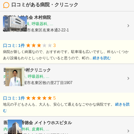
口コミがある病院・クリニック
医療法人桂名会
木村病院
内科, 神経内科, 呼吸器科, ...
愛知県名古屋市名東区名東本通2-22-1
3
口コミ: 1件
病院が新しく綺麗なので、おすすめです。駐車場も広いですし、科もいくつか
あり設備もわりとしっかりしていると思うので、町の...
続きを読む
医療法人
中村クリニック
内科, 小児科, 呼吸器科, ...
愛知県名古屋市名東区牧の里2丁目1907
5
口コミ: 1件
地元の子どもさんも、大人も、安心して通えるなごやかな病院です。
続きを読
む
医療法人香徳会
メイトウホスピタル
内科, 整形外科, 皮膚科, ...