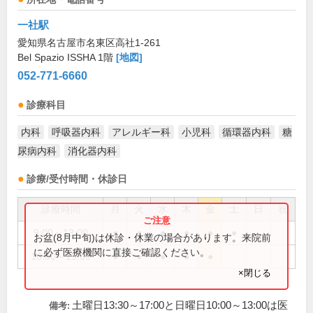
一社駅
愛知県名古屋市名東区高社1-261
Bel Spazio ISSHA 1階
[地図]
052-771-6660
診療科目
内科
呼吸器内科
アレルギー科
小児科
循環器内科
糖
尿病内科
消化器内科
診療/受付時間・休診日
診療時間
月
火
水
木
金
土
日
祝
9:00～13:00
●
●
●
●
●
●
お盆(8月中旬)は休診・休業の場合があります。来院前
に必ず医療機関に直接ご確認ください。
16:00～19:00
●
●
●
●
●
×閉じる
土曜日13:30～17:00と日曜日10:00～13:00は医
備考: