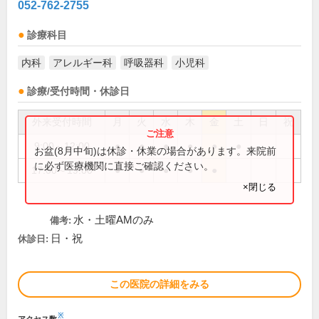
052-762-2755
診療科目
内科
アレルギー科
呼吸器科
小児科
診療/受付時間・休診日
外来受付時間
月
火
水
木
金
土
日
祝
9:00～12:00
●
●
●
●
●
●
お盆(8月中旬)は休診・休業の場合があります。来院前
に必ず医療機関に直接ご確認ください。
17:00～19:00
●
●
●
●
●
×閉じる
水・土曜AMのみ
備考:
日・祝
休診日:
この医院の詳細をみる
※