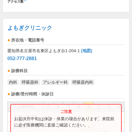
※
アクセス数
よもぎクリニック
所在地・電話番号
愛知県名古屋市名東区よもぎ台1-204-1
[地図]
052-777-2881
診療科目
内科
呼吸器科
アレルギー科
呼吸器内科
診療/受付時間・休診日
診療時間
月
火
水
木
金
土
日
祝
9:00～12:00
●
●
●
●
●
お盆(8月中旬)は休診・休業の場合があります。来院前
に必ず医療機関に直接ご確認ください。
16:00～19:00
●
●
●
●