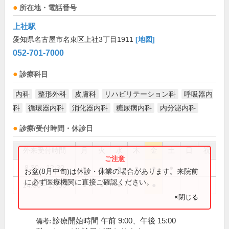
所在地・電話番号
上社駅
愛知県名古屋市名東区上社3丁目1911
[地図]
052-701-7000
診療科目
内科
整形外科
皮膚科
リハビリテーション科
呼吸器内
科
循環器内科
消化器内科
糖尿病内科
内分泌内科
診療/受付時間・休診日
外来受付時間
月
火
水
木
金
土
日
祝
8:30～12:30
●
●
●
●
●
●
お盆(8月中旬)は休診・休業の場合があります。来院前
に必ず医療機関に直接ご確認ください。
14:30～17:30
●
●
●
●
●
×閉じる
診療開始時間 午前 9:00、午後 15:00
備考: