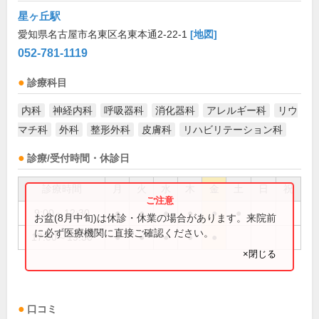
星ヶ丘駅
愛知県名古屋市名東区名東本通2-22-1
[地図]
052-781-1119
診療科目
内科
神経内科
呼吸器科
消化器科
アレルギー科
リウ
マチ科
外科
整形外科
皮膚科
リハビリテーション科
診療/受付時間・休診日
診療時間
月
火
水
木
金
土
日
祝
9:00～12:30
●
●
●
●
●
●
お盆(8月中旬)は休診・休業の場合があります。来院前
に必ず医療機関に直接ご確認ください。
17:00～19:30
●
●
●
●
●
×閉じる
口コミ