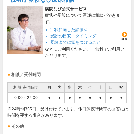
病院なび公式サービス
症状や受診について医師に相談ができま
す。
症状に適した診療科
受診の目安・タイミング
受診までに気をつけること
などにご利用ください。（無料でご利用い
ただけます）
相談／受付時間
相談受付時間
月
火
水
木
金
土
日
祝
0:00～24:00
●
●
●
●
●
●
●
●
※24時間365日、受け付けています。休日深夜時間帯の回答には
時間を要する場合があります。
その他