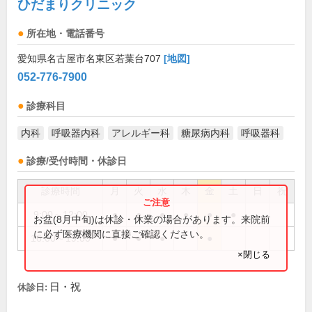
ひだまりクリニック
所在地・電話番号
愛知県名古屋市名東区若葉台707
[地図]
052-776-7900
診療科目
内科
呼吸器内科
アレルギー科
糖尿病内科
呼吸器科
診療/受付時間・休診日
診療時間
月
火
水
木
金
土
日
祝
9:00～12:00
●
●
●
●
●
●
お盆(8月中旬)は休診・休業の場合があります。来院前
に必ず医療機関に直接ご確認ください。
16:00～19:00
●
●
●
●
×閉じる
日・祝
休診日: