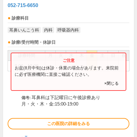
052-715-6650
診療科目
耳鼻いんこう科
内科
呼吸器内科
診療/受付時間・休診日
診療時間
月
火
水
木
金
土
日
祝
9:00～12:00
●
●
●
●
お盆(8月中旬)は休診・休業の場合があります。来院前
に必ず医療機関に直接ご確認ください。
×閉じる
耳鼻科は下記曜日に午後診療あり
備考:
月・火・木・金:15:00-19:00
この医院の詳細をみる