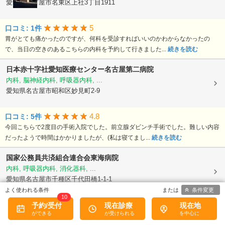
愛知県名古屋市名東区上社3丁目1911
5
口コミ: 1件
胃がとても痛かったのですが、何科を受診すればいいのかわからなかったの
で、当日の空きのあるこちらの内科を予約して行きました...
続きを読む
日本赤十字社愛知医療センター名古屋第二病院
内科, 脳神経内科, 呼吸器内科, ...
愛知県名古屋市昭和区妙見町2-9
4.8
口コミ: 5件
今回こちらで2度目の手術入院でした。前立腺ダビンチ手術でした。難しい内容
だったようで時間はかかりましたが、(私は寝てまし...
続きを読む
国家公務員共済組合連合会東海病院
内科, 呼吸器内科, 消化器科, ...
愛知県名古屋市千種区千代田橋1-1-1
条件変更
10
4
口コミ: 1件
予約/受付
現在診療
現在地
整形外科に何度も通わせていただいております。 先生はとても優しく、分から