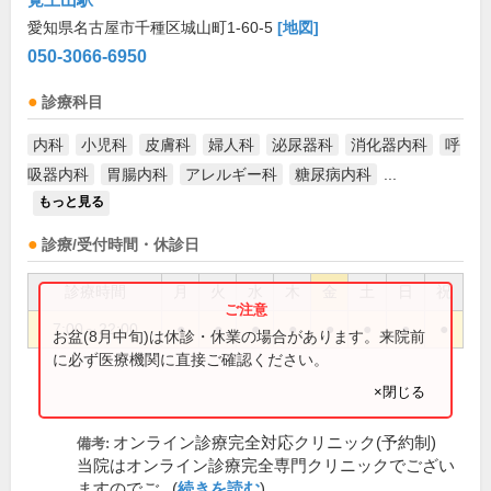
愛知県名古屋市千種区城山町1-60-5
[地図]
050-3066-6950
診療科目
内科
小児科
皮膚科
婦人科
泌尿器科
消化器内科
呼
吸器内科
胃腸内科
アレルギー科
糖尿病内科
...
もっと見る
診療/受付時間・休診日
診療時間
月
火
水
木
金
土
日
祝
7:00～22:00
●
●
●
●
●
●
●
●
お盆(8月中旬)は休診・休業の場合があります。来院前
に必ず医療機関に直接ご確認ください。
×閉じる
オンライン診療完全対応クリニック(予約制)
備考:
当院はオンライン診療完全専門クリニックでござい
ますのでご...(
続きを読む
)