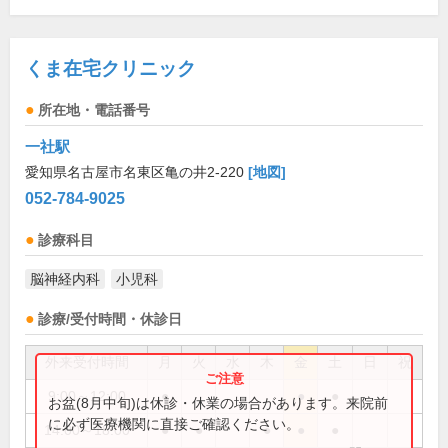
くま在宅クリニック
所在地・電話番号
一社駅
愛知県名古屋市名東区亀の井2-220
[地図]
052-784-9025
診療科目
脳神経内科
小児科
診療/受付時間・休診日
外来受付時間
月
火
水
木
金
土
日
祝
9:00～12:00
●
●
●
お盆(8月中旬)は休診・休業の場合があります。来院前
に必ず医療機関に直接ご確認ください。
14:00～18:00
●
●
●
●
●