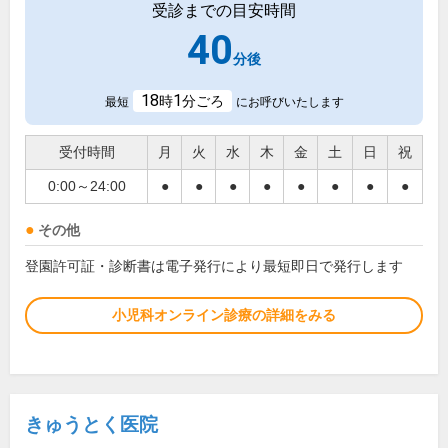
受診までの目安時間
40
分後
18
1
時
分ごろ
最短
にお呼びいたします
受付時間
月
火
水
木
金
土
日
祝
0:00～24:00
●
●
●
●
●
●
●
●
その他
登園許可証・診断書は電子発行により最短即日で発行します
小児科オンライン診療の詳細をみる
きゅうとく医院