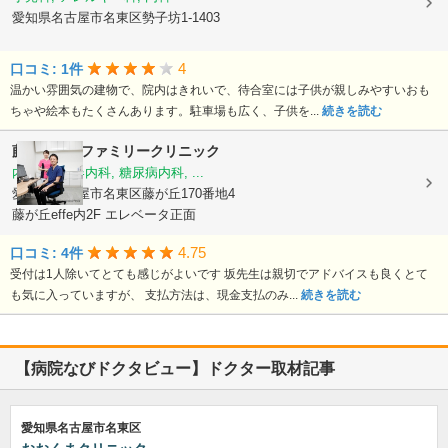
愛知県名古屋市名東区勢子坊1-1403
4
口コミ: 1件
温かい雰囲気の建物で、院内はきれいで、待合室には子供が親しみやすいおも
ちゃや絵本もたくさんあります。駐車場も広く、子供を...
続きを読む
藤が丘effeファミリークリニック
内科, 循環器内科, 糖尿病内科, ...
愛知県名古屋市名東区藤が丘170番地4
藤が丘effe内2F エレベータ正面
4.75
口コミ: 4件
受付は1人除いてとても感じがよいです 坂先生は親切でアドバイスも良くとて
も気に入っていますが、 支払方法は、現金支払のみ...
続きを読む
【病院なびドクタビュー】ドクター取材記事
愛知県名古屋市名東区