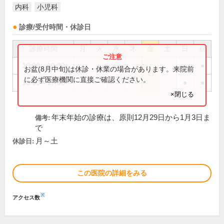
内科
小児科
診療/受付時間・休診日
診療時間
月
火
水
木
金
土
日
祝
10:00～12:30
●
●
お盆(8月中旬)は休診・休業の場合があります。来院前
に必ず医療機関に直接ご確認ください。
13:30～17:00
●
●
×閉じる
年末年始の診療は、原則12月29日から1月3日ま
備考:
で
月～土
休診日:
この医院の詳細をみる
※
アクセス数