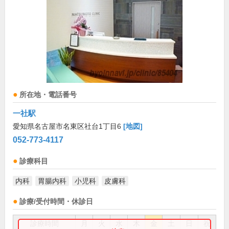
所在地・電話番号
一社駅
愛知県名古屋市名東区社台1丁目6
[地図]
052-773-4117
診療科目
内科
胃腸内科
小児科
皮膚科
診療/受付時間・休診日
診療時間
月
火
水
木
金
土
日
祝