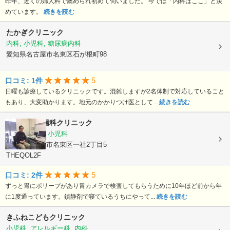
昨年、近くの婦人科で薦められ初めて伺いました。 今では「内科はここ」と決
めています。
続きを読む
たかぎクリニック
内科, 小児科, 糖尿病内科
愛知県名古屋市名東区石が根町98
5
口コミ: 1件
日曜も診療しているクリニックです。混雑しますが2名体制で対応していること
もあり、大変助かります。地元のかかりつけ医として...
続きを読む
加藤内科胃腸科クリニック
内科, 胃腸科, 小児科
愛知県名古屋市名東区一社2丁目5
THEQOL2F
5
口コミ: 2件
ずっと胃にポリープがあり胃カメラで検査してもらうために10年ほど前から年
に1度通っています。鎮静剤で寝ているうちにやって...
続きを読む
きふねこどもクリニック
小児科, アレルギー科, 内科