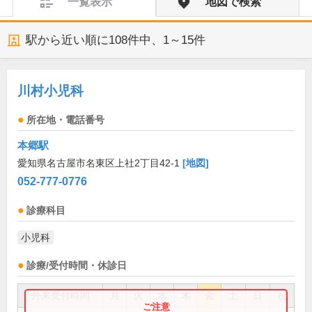
一覧表示
地図で検索
駅から近い順に
108
件中、
1～15件
川村小児科
所在地・電話番号
本郷駅
愛知県名古屋市名東区上社2丁目42-1
[地図]
052-777-0776
診療科目
小児科
診療/受付時間・休診日
外来受付時間
月
火
水
木
金
土
日
祝