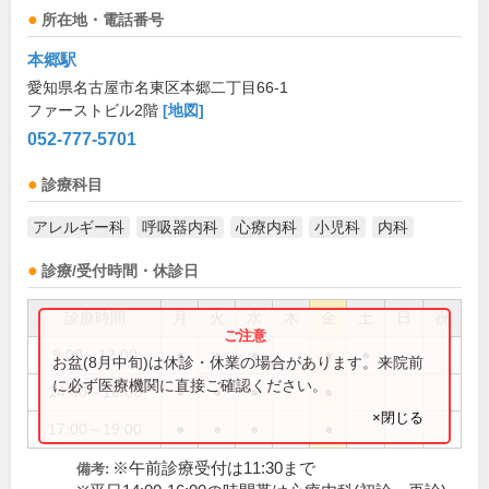
所在地・電話番号
本郷駅
愛知県名古屋市名東区本郷二丁目66-1
ファーストビル2階
[地図]
052-777-5701
診療科目
アレルギー科
呼吸器内科
心療内科
小児科
内科
診療/受付時間・休診日
診療時間
月
火
水
木
金
土
日
祝
9:00～12:00
●
●
●
●
●
お盆(8月中旬)は休診・休業の場合があります。来院前
に必ず医療機関に直接ご確認ください。
14:00～16:00
●
●
●
●
×閉じる
17:00～19:00
●
●
●
●
※午前診療受付は11:30まで
備考: