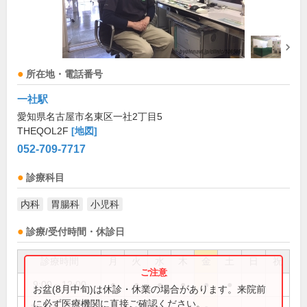
所在地・電話番号
一社駅
愛知県名古屋市名東区一社2丁目5
THEQOL2F
[地図]
052-709-7717
診療科目
内科
胃腸科
小児科
診療/受付時間・休診日
診療時間
月
火
水
木
金
土
日
祝
9:00～12:00
●
●
●
●
●
●
お盆(8月中旬)は休診・休業の場合があります。来院前
に必ず医療機関に直接ご確認ください。