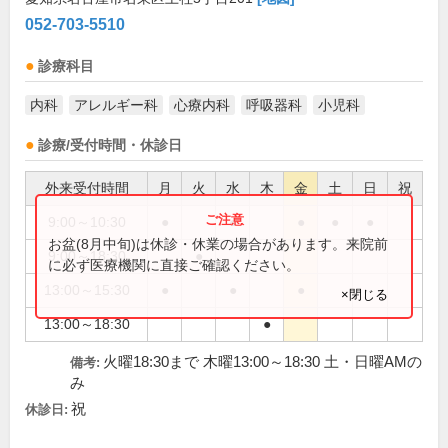
052-703-5510
診療科目
内科
アレルギー科
心療内科
呼吸器科
小児科
診療/受付時間・休診日
外来受付時間
月
火
水
木
金
土
日
祝
9:00～10:30
●
●
●
●
●
お盆(8月中旬)は休診・休業の場合があります。来院前
9:00～18:30
●
に必ず医療機関に直接ご確認ください。
13:00～15:30
●
●
●
×閉じる
13:00～18:30
●
火曜18:30まで 木曜13:00～18:30 土・日曜AMの
備考:
み
祝
休診日: