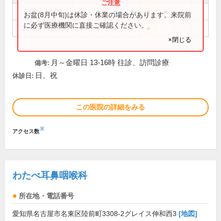
9:00～12:00
●
●
●
●
●
●
お盆(8月中旬)は休診・休業の場合があります。来院前
に必ず医療機関に直接ご確認ください。
17:00～19:30
●
●
●
●
●
×閉じる
月～金曜日 13-16時 往診、訪問診療
備考:
日、祝
休診日:
この医院の詳細をみる
※
アクセス数
わたべ耳鼻咽喉科
所在地・電話番号
愛知県名古屋市名東区陸前町3308-2グレイス伸和西3
[地図]