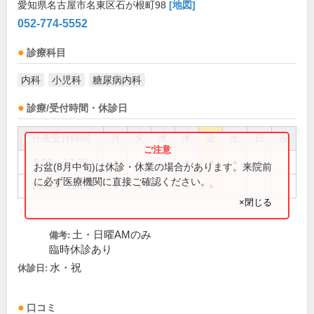
愛知県名古屋市名東区石が根町98
[地図]
052-774-5552
診療科目
内科
小児科
糖尿病内科
診療/受付時間・休診日
外来受付時間
月
火
水
木
金
土
日
祝
9:00～12:30
●
●
●
●
●
●
お盆(8月中旬)は休診・休業の場合があります。来院前
に必ず医療機関に直接ご確認ください。
16:00～19:00
●
●
●
●
×閉じる
土・日曜AMのみ
備考:
臨時休診あり
水・祝
休診日:
口コミ