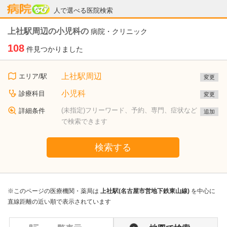
病院なび
人で選べる医院検索
上社駅周辺の小児科の
病院・クリニック
108
件見つかりました
上社駅周辺
エリア/駅
変更
小児科
診療科目
変更
(未指定)フリーワード、予約、専門、症状など
詳細条件
追加
で検索できます
検索する
※このページの医療機関・薬局は
上社駅(名古屋市営地下鉄東山線)
を中心に
直線距離の近い順で表示されています