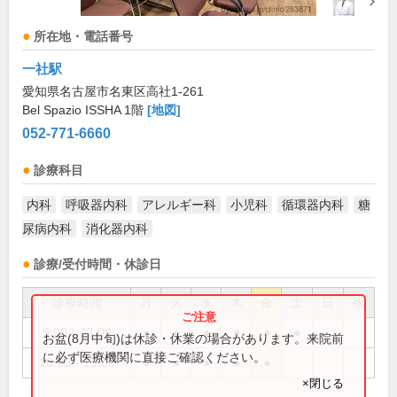
所在地・電話番号
一社駅
愛知県名古屋市名東区高社1-261
Bel Spazio ISSHA 1階
[地図]
052-771-6660
診療科目
内科
呼吸器内科
アレルギー科
小児科
循環器内科
糖
尿病内科
消化器内科
診療/受付時間・休診日
診療時間
月
火
水
木
金
土
日
祝
9:00～13:00
●
●
●
●
●
●
お盆(8月中旬)は休診・休業の場合があります。来院前
に必ず医療機関に直接ご確認ください。
16:00～19:00
●
●
●
●
●
×閉じる