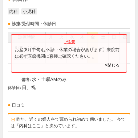
内科
小児科
診療/受付時間・休診日
診療時間
月
火
水
木
金
土
日
祝
9:00～12:00
●
●
●
●
●
●
お盆(8月中旬)は休診・休業の場合があります。来院前
に必ず医療機関に直接ご確認ください。
16:30～19:00
●
●
●
●
×閉じる
水・土曜AMのみ
備考:
日、祝
休診日:
口コミ
昨年、近くの婦人科で薦められ初めて伺いました。 今で
は「内科はここ」と決めています。