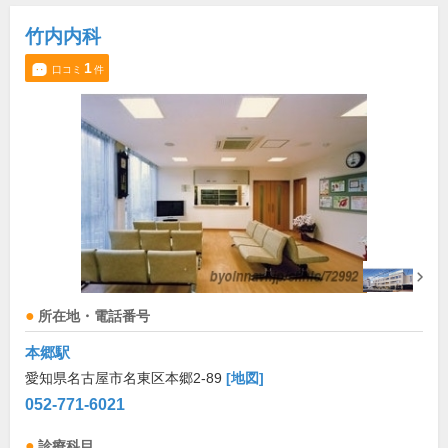
竹内内科
1
口コミ
件
所在地・電話番号
本郷駅
愛知県名古屋市名東区本郷2-89
[地図]
052-771-6021
診療科目