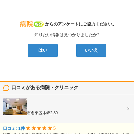
病院なび
からのアンケートにご協力ください。
知りたい情報は見つかりましたか?
はい
いいえ
口コミがある病院・クリニック
竹内内科
内科, 小児科
愛知県名古屋市名東区本郷2-89
5
口コミ: 1件