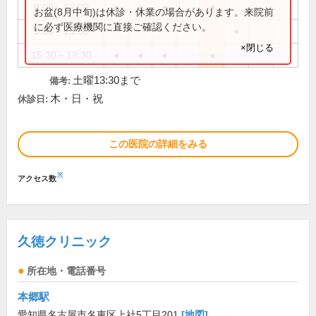
9:00～12:00
●
●
●
●
お盆(8月中旬)は休診・休業の場合があります。来院前
に必ず医療機関に直接ご確認ください。
9:00～13:30
●
×閉じる
15:30～18:30
●
●
●
●
土曜13:30まで
備考:
木・日・祝
休診日:
この医院の詳細をみる
※
アクセス数
久徳クリニック
所在地・電話番号
本郷駅
愛知県名古屋市名東区上社5丁目201
[地図]