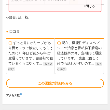
16:00～19:00
●
●
●
●
●
×閉じる
日、祝
休診日:
口コミ
ずっと胃にポリープがあ
現在、機能性ディスペプ
り胃カメラで検査してもらう
シアの治療と胃粘膜下腫瘍の
ために10年ほど前から年に1
経過観察の為、定期的に通院
度通っています。鎮静剤で寝
しています。 先生は優しく
ているうちにやって...
何でも話しやすいので...
もっと
もっ
読む
と読む
この医院の詳細をみる
※
アクセス数