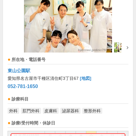
所在地・電話番号
東山公園駅
愛知県名古屋市千種区清住町3丁目67
[地図]
052-781-1650
診療科目
外科
肛門外科
皮膚科
泌尿器科
整形外科
診療/受付時間・休診日