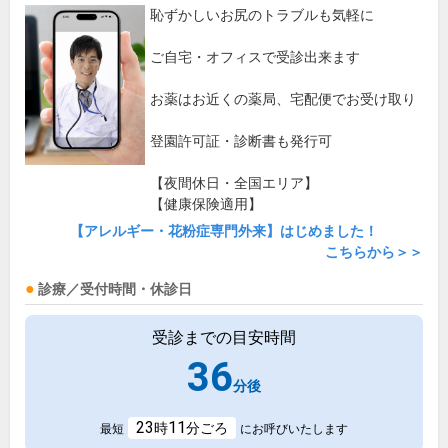
恥ずかしいお尻のトラブルも気軽に
ご自宅・オフィスで受診出来ます
お薬はお近くの薬局、宅配便でお受け取り
登園許可証・診断書も発行可
【夜間休日・全国エリア】
【健康保険適用】
【アレルギー・花粉症専門外来】はじめました！
こちらから＞＞
診療／受付時間・休診日
受診までの目安時間
36
分後
23
11
時
分ごろ
最短
にお呼びいたします