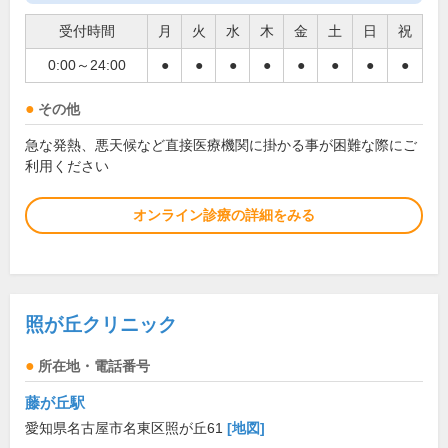
受付時間
月
火
水
木
金
土
日
祝
0:00～24:00
●
●
●
●
●
●
●
●
その他
急な発熱、悪天候など直接医療機関に掛かる事が困難な際にご
利用ください
オンライン診療の詳細をみる
照が丘クリニック
所在地・電話番号
藤が丘駅
愛知県名古屋市名東区照が丘61
[地図]