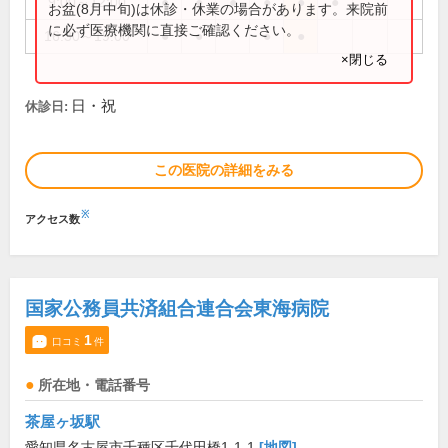
9:00～12:00
●
●
●
●
●
●
お盆(8月中旬)は休診・休業の場合があります。来院前
に必ず医療機関に直接ご確認ください。
16:30～19:00
●
●
●
●
×閉じる
日・祝
休診日:
この医院の詳細をみる
※
アクセス数
国家公務員共済組合連合会東海病院
1
口コミ
件
所在地・電話番号
茶屋ヶ坂駅
愛知県名古屋市千種区千代田橋1-1-1
[地図]