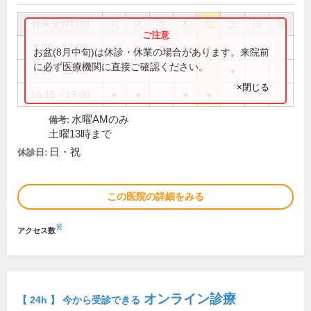
外来受付時間
月
火
水
木
金
土
日
祝
9:00～12:00
●
●
●
●
●
お盆(8月中旬)は休診・休業の場合があります。来院前
に必ず医療機関に直接ご確認ください。
9:00～13:00
●
×閉じる
16:15～19:00
●
●
●
●
水曜AMのみ
備考:
土曜13時まで
日・祝
休診日:
この医院の詳細をみる
※
アクセス数
オンライン診療
【 24h 】 今から受診できる