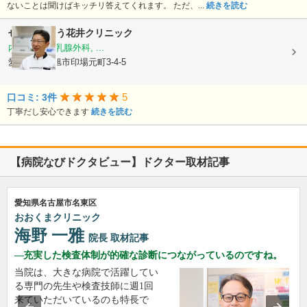
ないことは聞けばキッチリ答えてくれます。 ただ、...
続きを読む
せとかいどう花井クリニック
内科, 外科, 乳腺外科, ...
愛知県尾張旭市印場元町3-4-5
5
口コミ: 3件
丁寧だし安心できます
続きを読む
【病院なびドクタビュー】ドクター取材記事
愛知県名古屋市名東区
おおくまクリニック
海野 一雅
院長
取材記事
充実した検査体制が的確な診断につながっているのですね。
当院は、大きな病院で活躍してい
る専門の先生や検査技師に週1回
来ていただいているのも特長で