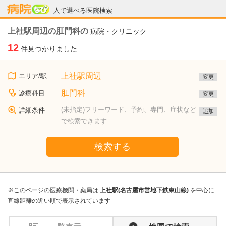
病院なび
人で選べる医院検索
上社駅周辺の肛門科の
病院・クリニック
12
件見つかりました
上社駅周辺
エリア/駅
変更
肛門科
診療科目
変更
(未指定)フリーワード、予約、専門、症状など
詳細条件
追加
で検索できます
検索する
※このページの医療機関・薬局は
上社駅(名古屋市営地下鉄東山線)
を中心に
直線距離の近い順で表示されています