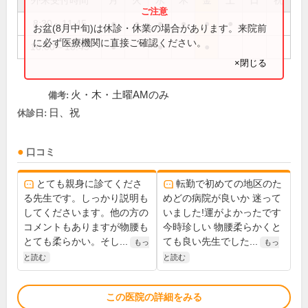
外来受付時間
月
火
水
木
金
土
日
祝
8:30～11:45
●
●
●
●
●
●
お盆(8月中旬)は休診・休業の場合があります。来院前
に必ず医療機関に直接ご確認ください。
16:00～18:45
●
●
●
×閉じる
火・木・土曜AMのみ
備考:
日、祝
休診日:
口コミ
とても親身に診てくださ
転勤で初めての地区のた
る先生です。しっかり説明も
めどの病院が良いか 迷って
してくださいます。他の方の
いました!運がよかったです
コメントもありますが物腰も
今時珍しい 物腰柔らかくと
とても柔らかい。そし...
ても良い先生でした...
もっ
もっ
と読む
と読む
この医院の詳細をみる