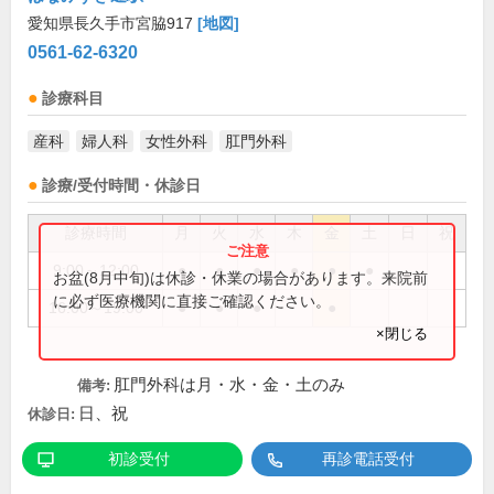
愛知県長久手市宮脇917
[地図]
0561-62-6320
診療科目
産科
婦人科
女性外科
肛門外科
診療/受付時間・休診日
診療時間
月
火
水
木
金
土
日
祝
9:00～12:00
●
●
●
●
●
●
お盆(8月中旬)は休診・休業の場合があります。来院前
に必ず医療機関に直接ご確認ください。
16:00～19:00
●
●
●
●
×閉じる
肛門外科は月・水・金・土のみ
備考:
日、祝
休診日:
初診受付
再診電話受付