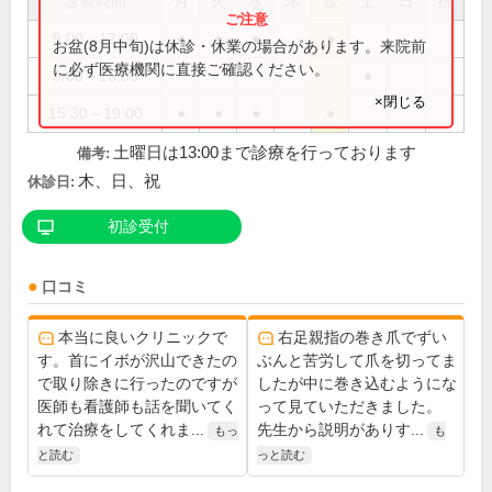
診療時間
月
火
水
木
金
土
日
祝
9:00～12:00
●
●
●
●
お盆(8月中旬)は休診・休業の場合があります。来院前
に必ず医療機関に直接ご確認ください。
9:00～13:00
●
×閉じる
15:30～19:00
●
●
●
●
土曜日は13:00まで診療を行っております
備考:
木、日、祝
休診日:
初診受付
口コミ
本当に良いクリニックで
右足親指の巻き爪でずい
す。首にイボが沢山できたの
ぶんと苦労して爪を切ってま
で取り除きに行ったのですが
したが中に巻き込むようにな
医師も看護師も話を聞いてく
って見ていただきました。
れて治療をしてくれま...
先生から説明がありす...
もっ
も
と読む
っと読む