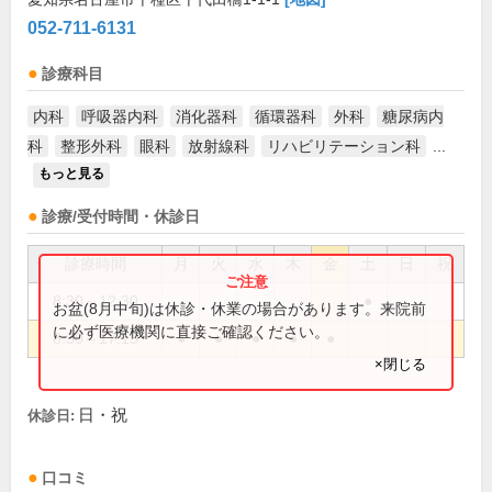
052-711-6131
診療科目
内科
呼吸器内科
消化器科
循環器科
外科
糖尿病内
科
整形外科
眼科
放射線科
リハビリテーション科
...
もっと見る
診療/受付時間・休診日
診療時間
月
火
水
木
金
土
日
祝
8:30～12:30
●
お盆(8月中旬)は休診・休業の場合があります。来院前
に必ず医療機関に直接ご確認ください。
8:30～17:15
●
●
●
●
●
×閉じる
日・祝
休診日:
口コミ