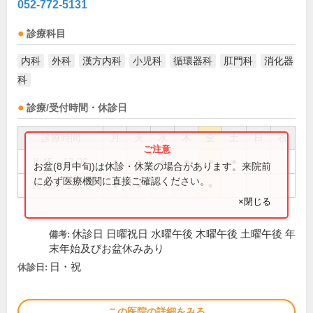
052-772-5131
診療科目
内科
外科
漢方内科
小児科
循環器科
肛門科
消化器
科
診療/受付時間・休診日
診療時間
月
火
水
木
金
土
日
祝
8:45～12:00
●
●
●
●
●
●
お盆(8月中旬)は休診・休業の場合があります。来院前
に必ず医療機関に直接ご確認ください。
16:30～19:00
●
●
●
×閉じる
休診日 日曜祝日 水曜午後 木曜午後 土曜午後 年
備考:
末年始及びお盆休みあり
日・祝
休診日:
この医院の詳細をみる