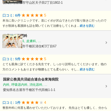
愛知県名古屋市守山区天子田2丁目1802-1
5
口コミ: 6件
本当に良いクリニックです。首にイボが沢山できたので取り除きに行ったので
すが医師も看護師も話を聞いてくれて治療をしてくれま...
続きを読む
佐藤外科肛門科
外科, 肛門外科, 皮膚科, ...
愛知県名古屋市千種区清住町3丁目67
5
口コミ: 5件
とても親身に診てくださる先生です。しっかり説明もしてくださいます。他の
方のコメントもありますが物腰もとても柔らかい。そし...
続きを読む
国家公務員共済組合連合会東海病院
内科, 呼吸器内科, 消化器科, ...
愛知県名古屋市千種区千代田橋1-1-1
4
口コミ: 1件
整形外科に何度も通わせていただいております。 先生はとても優しく、分から