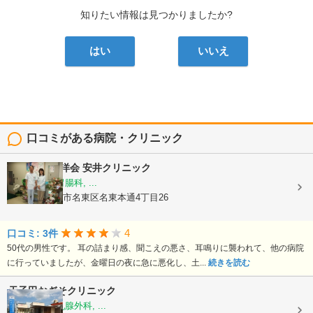
知りたい情報は見つかりましたか?
はい
いいえ
口コミがある病院・クリニック
医療法人 貞洋会
安井クリニック
内科, 外科, 胃腸科, ...
愛知県名古屋市名東区名東本通4丁目26
4
口コミ: 3件
50代の男性です。 耳の詰まり感、聞こえの悪さ、耳鳴りに襲われて、他の病院
に行っていましたが、金曜日の夜に急に悪化し、土...
続きを読む
天子田おぎそクリニック
外科, 内科, 乳腺外科, ...