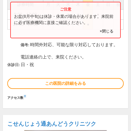
診療時間
月
火
水
木
金
土
日
祝
9:00～12:00
●
●
●
●
●
●
お盆(8月中旬)は休診・休業の場合があります。来院前
に必ず医療機関に直接ご確認ください。
16:30～19:30
●
●
●
●
●
×閉じる
時間外対応、可能な限り対応しております。
備考:
電話連絡の上で、来院ください。
日・祝
休診日:
この医院の詳細をみる
※
アクセス数
こせんじょう通あんどうクリニツク