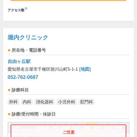
※
アクセス数
堀内クリニック
所在地・電話番号
自由ヶ丘駅
愛知県名古屋市千種区徳川山町5-1-1
[地図]
052-762-0687
診療科目
外科
内科
消化器科
小児外科
肛門科
診療/受付時間・休診日
診療時間
月
火
水
木
金
土
日
祝