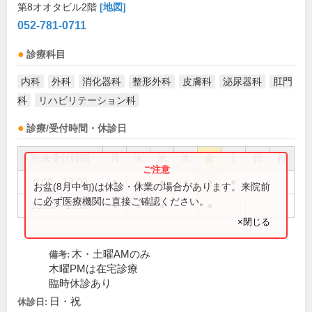
第8オオタビル2階
[地図]
052-781-0711
診療科目
内科
外科
消化器科
整形外科
皮膚科
泌尿器科
肛門
科
リハビリテーション科
診療/受付時間・休診日
外来受付時間
月
火
水
木
金
土
日
祝
9:00～12:00
●
●
●
●
●
●
お盆(8月中旬)は休診・休業の場合があります。来院前
に必ず医療機関に直接ご確認ください。
16:30～19:00
●
●
●
●
×閉じる
木・土曜AMのみ
備考:
木曜PMは在宅診療
臨時休診あり
日・祝
休診日: