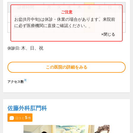
診療時間
月
火
水
木
金
土
日
祝
9:00～12:00
●
●
●
●
●
お盆(8月中旬)は休診・休業の場合があります。来院前
に必ず医療機関に直接ご確認ください。
16:00～19:00
●
●
●
●
×閉じる
木、日、祝
休診日:
この医院の詳細をみる
※
アクセス数
佐藤外科肛門科
5
口コミ
件