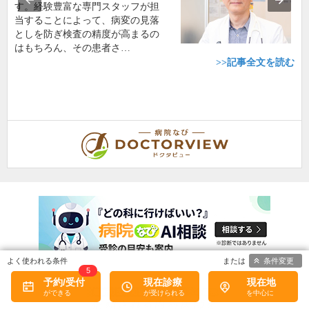
す。経験豊富な専門スタッフが担
当することによって、病変の見落
としを防ぎ検査の精度が高まるの
はもちろん、その患者さ…
>>記事全文を読む
条件変更
5
予約/受付
現在診療
現在地