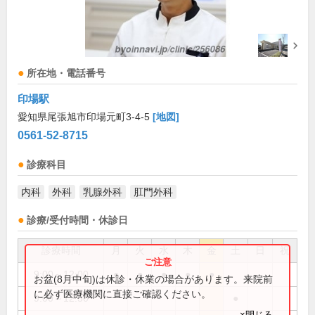
所在地・電話番号
印場駅
愛知県尾張旭市印場元町3-4-5
[地図]
0561-52-8715
診療科目
内科
外科
乳腺外科
肛門外科
診療/受付時間・休診日
診療時間
月
火
水
木
金
土
日
祝
9:00～12:00
●
●
●
●
●
お盆(8月中旬)は休診・休業の場合があります。来院前
に必ず医療機関に直接ご確認ください。
9:00～12:30
●
×閉じる