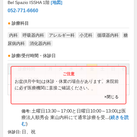
Bel Spazio ISSHA 1階
[地図]
052-771-6660
診療科目
内科
呼吸器内科
アレルギー科
小児科
循環器内科
糖
尿病内科
消化器内科
診療/受付時間・休診日
診療時間
月
火
水
木
金
土
日
祝
9:00～13:00
●
●
●
●
●
●
お盆(8月中旬)は休診・休業の場合があります。来院前
に必ず医療機関に直接ご確認ください。
16:00～19:00
●
●
●
●
●
×閉じる
土曜日13:30～17:00と日曜日10:00～13:00は医
備考:
療法人順秀会 東山内科にて通常診療を受...(
続きを読
む
)
日、祝
休診日: