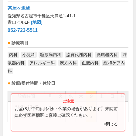
茶屋ヶ坂駅
愛知県名古屋市千種区天満通1-41-1
青山ビル1F
[地図]
052-723-5511
診療科目
内科
小児科
糖尿病内科
脂質代謝内科
循環器内科
呼
吸器内科
アレルギー科
漢方内科
血液内科
緩和ケア内
科
診療/受付時間・休診日
診療時間
月
火
水
木
金
土
日
祝
9:00～12:00
●
●
●
●
●
お盆(8月中旬)は休診・休業の場合があります。来院前
に必ず医療機関に直接ご確認ください。
16:00～19:00
●
●
●
●
×閉じる