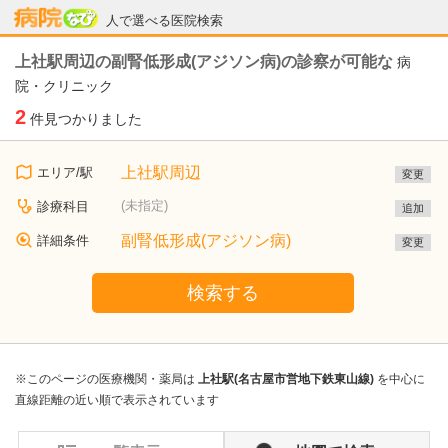
病院なび
人で選べる医院検索
上社駅周辺の副腎低形成(アジソン病)の診察が可能な
病
院・クリニック
2
件見つかりました
上社駅周辺
エリア/駅
変更
(未指定)
診療科目
追加
副腎低形成(アジソン病)
詳細条件
変更
検索する
※このページの医療機関・薬局は
上社駅(名古屋市営地下鉄東山線)
を中心に
直線距離の近い順で表示されています