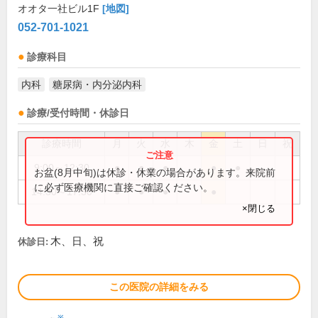
オオタ一社ビル1F
[地図]
052-701-1021
診療科目
内科
糖尿病・内分泌内科
診療/受付時間・休診日
診療時間
月
火
水
木
金
土
日
祝
9:00～12:30
●
●
●
●
●
お盆(8月中旬)は休診・休業の場合があります。来院前
に必ず医療機関に直接ご確認ください。
14:30～17:30
●
●
●
●
×閉じる
木、日、祝
休診日:
この医院の詳細をみる