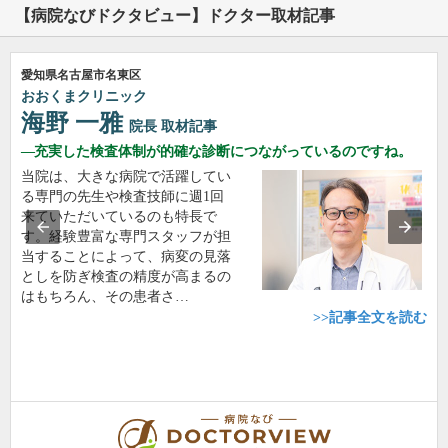
【病院なびドクタビュー】ドクター取材記事
愛知県名古屋市名東区
おおくまクリニック
海野 一雅
院長
取材記事
充実した検査体制が的確な診断につながっているのですね。
当院は、大きな病院で活躍してい
る専門の先生や検査技師に週1回
来ていただいているのも特長で
す。経験豊富な専門スタッフが担
当することによって、病変の見落
としを防ぎ検査の精度が高まるの
はもちろん、その患者さ…
>>記事全文を読む