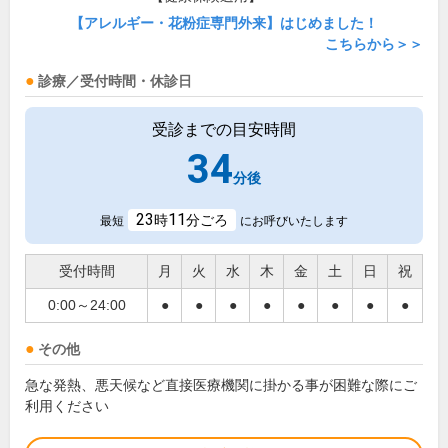
【アレルギー・花粉症専門外来】はじめました！
こちらから＞＞
診療／受付時間・休診日
受診までの目安時間
34
分後
23
11
時
分ごろ
最短
にお呼びいたします
受付時間
月
火
水
木
金
土
日
祝
0:00～24:00
●
●
●
●
●
●
●
●
その他
急な発熱、悪天候など直接医療機関に掛かる事が困難な際にご
利用ください