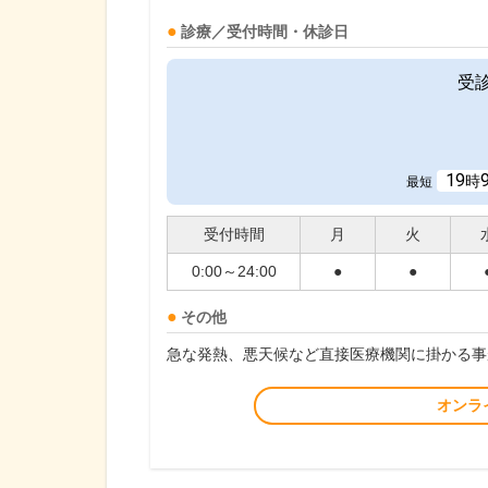
診療／受付時間・休診日
受
19
時
最短
受付時間
月
火
0:00～24:00
●
●
その他
急な発熱、悪天候など直接医療機関に掛かる事
オンラ