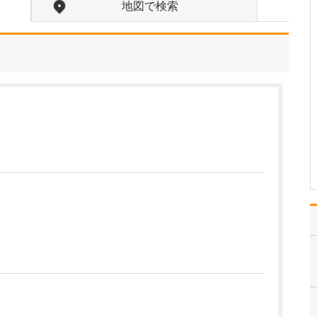
るのですね。
地図で検索
当院は、大きな病院で活
躍している専門の先生や
検査技師に週1回来ていた
だいているのも特長で
す。経験豊富な専門スタ
ッフが担当することによ
って、病変の見落としを
防ぎ検査の精度が高まる
のはもちろん、その患者
さ…
>>記事全文を読む