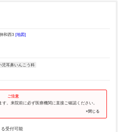
ス伸和西3
[地図]
小児耳鼻いんこう科
ります。来院前に必ず医療機関に直接ご確認ください。
×閉じる
よる受付可能