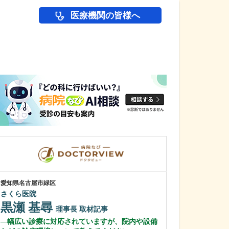
医療機関の皆様へ
医師(ドクター)の
愛知県名古屋市緑区
愛知県岡崎市
さくら医院
わたなべ整形リ
黒瀬 基尋
渡辺 隆之
理事長
取材記事
幅広い診療に対応されていますが、院内や設備
クリニック名に