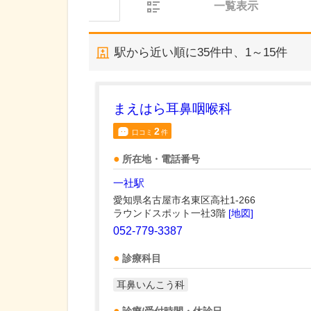
一覧表示
駅から近い順に
35
件中、
1～15件
まえはら耳鼻咽喉科
2
口コミ
件
所在地・電話番号
一社駅
愛知県名古屋市名東区高社1-266
ラウンドスポット一社3階
[地図]
052-779-3387
診療科目
耳鼻いんこう科