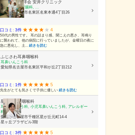
医療法人 貞洋会
安井クリニック
内科, 外科, 胃腸科, ...
愛知県名古屋市名東区名東本通4丁目26
4
口コミ: 3件
50代の男性です。 耳の詰まり感、聞こえの悪さ、耳鳴り
に襲われて、他の病院に行っていましたが、金曜日の夜に
急に悪化し、土...
続きを読む
ふじさわ耳鼻咽喉科
耳鼻いんこう科
愛知県名古屋市名東区平和が丘2丁目212
5
口コミ: 1件
先生がとても気さくで子供に優しい
続きを読む
星が丘耳鼻咽喉科
耳鼻いんこう科, 小児耳鼻いんこう科, アレルギー
科
愛知県名古屋市千種区星が丘元町14-4
星ヶ丘プラザビル3階
5
口コミ: 3件