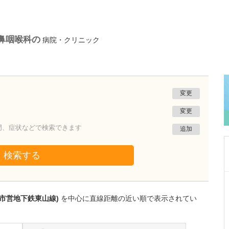
鼻咽喉科の
病院・クリニック
変更
変更
門、症状などで検索できます
追加
検索する
愛知県名古屋市名東区
おおくまクリニック
屋市営地下鉄東山線)
を中心に直線距離の近い順で表示されてい
海野 一雅
院長
取材記事
充実した検査体制が的確な診断につながってい