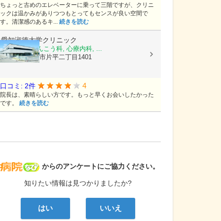
ちょっと古めのエレベーターに乗って三階ですが、クリニ
ックは温かみがありつつもとってもセンスが良い空間で
す。清潔感のあるキ...
続きを読む
愛知淑徳大学クリニック
眼科, 耳鼻いんこう科, 心療内科, ...
愛知県長久手市片平二丁目1401
4
口コミ: 2件
院長は、素晴らしい方です。もっと早くお会いしたかった
です。
続きを読む
病院なび
からのアンケートにご協力ください。
知りたい情報は見つかりましたか?
はい
いいえ