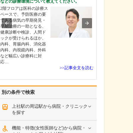
などの診療環境について教えてください。
を非常に重視し
2階フロアは医科の診療ス
整形外科医とし
ペースで、予防医療の要
さんが今つらい
である病気の早期発見・
いる痛みを緩和
早期治療の一助となる、
はもちろんです
健康診断や検診、人間ド
以上に痛みが起
ックが受けられるほか、
い、痛みが起き
内科、胃腸内科、消化器
化しにくい体づ
内科、内視鏡内科、外科
導することが重
など幅広い診療科に対
えています。肩
応…
が痛…
>>記事全文を読む
別の条件で検索
上社駅の周辺駅から病院・クリニック
を探す
機能・特徴(女性医師など)から病院・