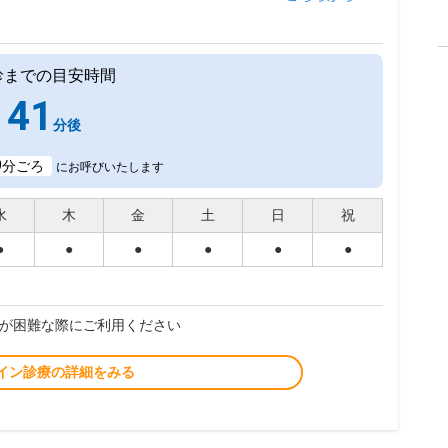
診までの目安時間
41
分後
9
分ごろ
にお呼びいたします
水
木
金
土
日
祝
●
●
●
●
●
●
が困難な際にご利用ください
イン診療の詳細をみる