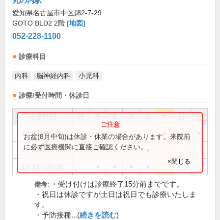
丸の内駅
愛知県名古屋市中区錦2-7-29
GOTO BLD2 2階
[地図]
052-228-1100
診療科目
内科
脳神経内科
小児科
診療/受付時間・休診日
診療時間
月
火
水
木
金
土
日
祝
10:00～15:00
●
●
●
お盆(8月中旬)は休診・休業の場合があります。来院前
に必ず医療機関に直接ご確認ください。
11:00～14:00
●
●
●
×閉じる
17:30～20:30
●
●
●
●
・受け付けは診療終了15分前までです。
備考:
・祝日は休診ですが土日は祝日でも診療いたしま
す。
・予防接種...(
続きを読む
)