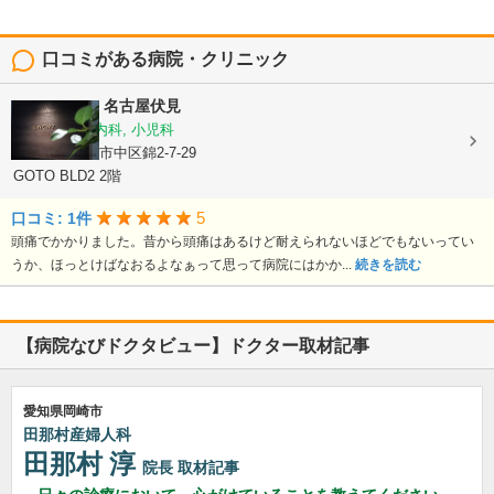
口コミがある病院・クリニック
CLINIC No7 名古屋伏見
内科, 脳神経内科, 小児科
愛知県名古屋市中区錦2-7-29
GOTO BLD2 2階
5
口コミ: 1件
頭痛でかかりました。昔から頭痛はあるけど耐えられないほどでもないってい
うか、ほっとけばなおるよなぁって思って病院にはかか...
続きを読む
【病院なびドクタビュー】ドクター取材記事
愛知県岡崎市
田那村産婦人科
田那村 淳
院長
取材記事