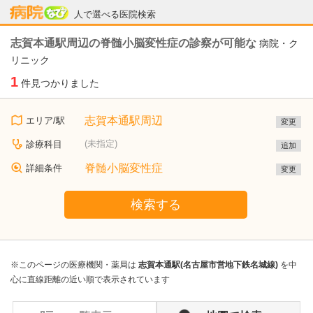
病院なび
人で選べる医院検索
志賀本通駅周辺の脊髄小脳変性症の診察が可能な
病院・ク
リニック
1
件見つかりました
志賀本通駅周辺
エリア/駅
変更
(未指定)
診療科目
追加
脊髄小脳変性症
詳細条件
変更
検索する
※このページの医療機関・薬局は
志賀本通駅(名古屋市営地下鉄名城線)
を中
心に直線距離の近い順で表示されています