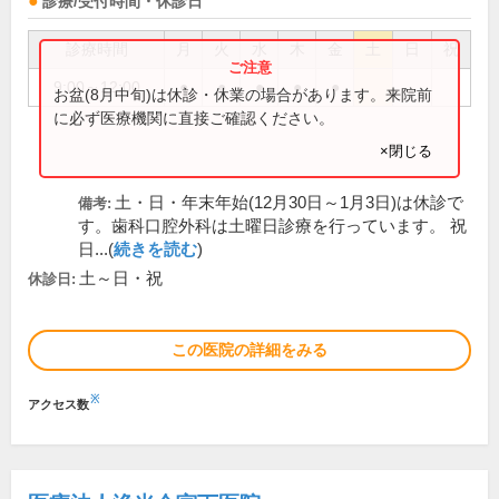
診療/受付時間・休診日
診療時間
月
火
水
木
金
土
日
祝
9:00～12:00
●
●
●
●
●
お盆(8月中旬)は休診・休業の場合があります。来院前
に必ず医療機関に直接ご確認ください。
×閉じる
土・日・年末年始(12月30日～1月3日)は休診で
備考:
す。歯科口腔外科は土曜日診療を行っています。 祝
日...(
続きを読む
)
土～日・祝
休診日:
この医院の詳細をみる
※
アクセス数