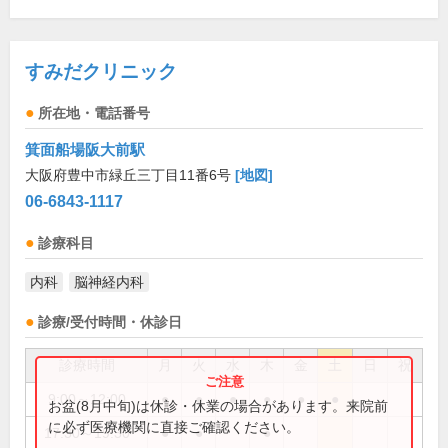
すみだクリニック
所在地・電話番号
箕面船場阪大前駅
大阪府豊中市緑丘三丁目11番6号
[地図]
06-6843-1117
診療科目
内科
脳神経内科
診療/受付時間・休診日
診療時間
月
火
水
木
金
土
日
祝
9:00～12:00
●
●
●
●
●
●
お盆(8月中旬)は休診・休業の場合があります。来院前
に必ず医療機関に直接ご確認ください。
17:30～19:30
●
●
●