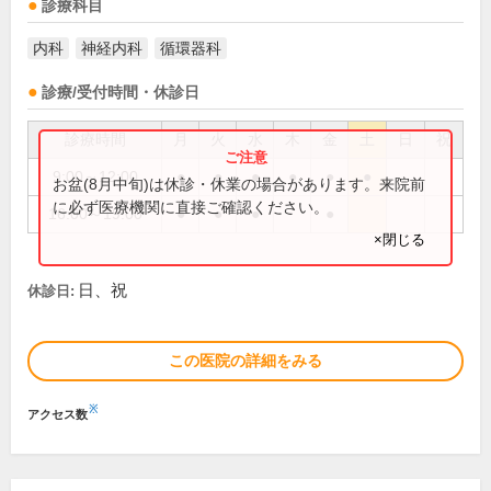
診療科目
内科
神経内科
循環器科
診療/受付時間・休診日
診療時間
月
火
水
木
金
土
日
祝
9:00～12:00
●
●
●
●
●
●
お盆(8月中旬)は休診・休業の場合があります。来院前
に必ず医療機関に直接ご確認ください。
16:00～19:00
●
●
●
●
×閉じる
日、祝
休診日:
この医院の詳細をみる
※
アクセス数