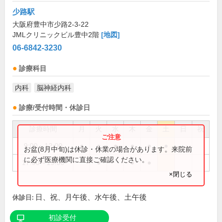
少路駅
大阪府豊中市少路2-3-22
JMLクリニックビル豊中2階
[地図]
06-6842-3230
診療科目
内科
脳神経内科
診療/受付時間・休診日
診療時間
月
火
水
木
金
土
日
祝
9:00～12:00
●
●
●
●
●
●
お盆(8月中旬)は休診・休業の場合があります。来院前
に必ず医療機関に直接ご確認ください。
17:00～19:00
●
●
●
×閉じる
日、祝、月午後、水午後、土午後
休診日:
初診受付