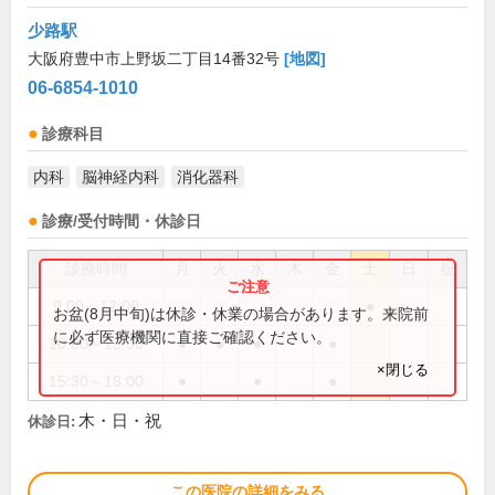
少路駅
大阪府豊中市上野坂二丁目14番32号
[地図]
06-6854-1010
診療科目
内科
脳神経内科
消化器科
診療/受付時間・休診日
診療時間
月
火
水
木
金
土
日
祝
9:00～12:00
●
お盆(8月中旬)は休診・休業の場合があります。来院前
に必ず医療機関に直接ご確認ください。
10:00～13:00
●
●
●
●
×閉じる
15:30～18:00
●
●
●
木・日・祝
休診日:
この医院の詳細をみる