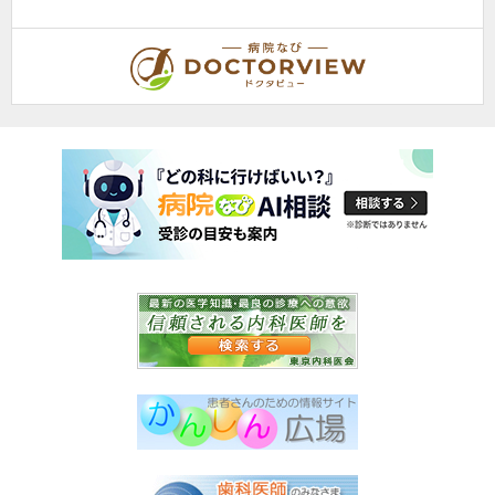
大阪府高槻市
あや乳腺外科クリニック
山口 絢音
院長
取材記事
貴院の診療内容と、検査の一般的な流れについて教えてくださ
い。
当院は乳腺外科の女性専門クリニ
ックとして、乳がん検診をはじ
め、乳房・乳腺に関する疾患全般
の診療を行っています。女性が安
心して受診できるよう、受付・検
査・診察は女性医師と女性スタッ
フが対応します。例えば…
>>記事全文を読む