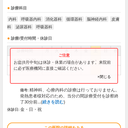
診療科目
内科
呼吸器内科
消化器科
循環器科
脳神経内科
皮膚
科
泌尿器科
呼吸器科
診療/受付時間・休診日
診療時間
月
火
水
木
金
土
日
祝
9:00～12:00
●
●
●
●
●
お盆(8月中旬)は休診・休業の場合があります。来院前
に必ず医療機関に直接ご確認ください。
18:00～20:00
●
●
●
×閉じる
精神科、心療内科の診療は行っておりません。
備考:
発熱患者様対応のため、当分の間診療受付を診察終
了30分前...(
続きを読む
)
金・日・祝
休診日:
この医院の詳細をみる