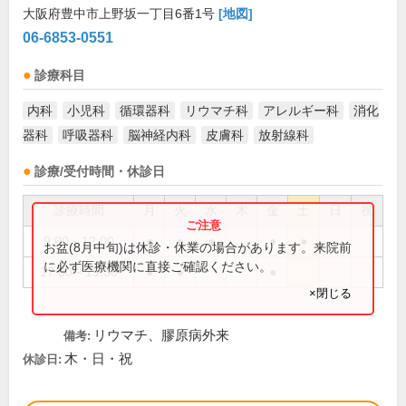
大阪府豊中市上野坂一丁目6番1号
[地図]
06-6853-0551
診療科目
内科
小児科
循環器科
リウマチ科
アレルギー科
消化
器科
呼吸器科
脳神経内科
皮膚科
放射線科
診療/受付時間・休診日
診療時間
月
火
水
木
金
土
日
祝
9:00～12:00
●
●
●
●
●
お盆(8月中旬)は休診・休業の場合があります。来院前
に必ず医療機関に直接ご確認ください。
17:00～19:30
●
●
●
×閉じる
リウマチ、膠原病外来
備考:
木・日・祝
休診日: