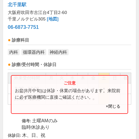
北千里駅
大阪府吹田市古江台4丁目2-60
千里ノルテビル305
[地図]
06-6873-7751
診療科目
内科
循環器内科
神経内科
診療/受付時間・休診日
外来受付時間
月
火
水
木
金
土
日
祝
9:00～12:00
●
●
●
●
●
お盆(8月中旬)は休診・休業の場合があります。来院前
に必ず医療機関に直接ご確認ください。
16:00～19:00
●
●
●
●
×閉じる
土曜AMのみ
備考:
臨時休診あり
木、日、祝
休診日: