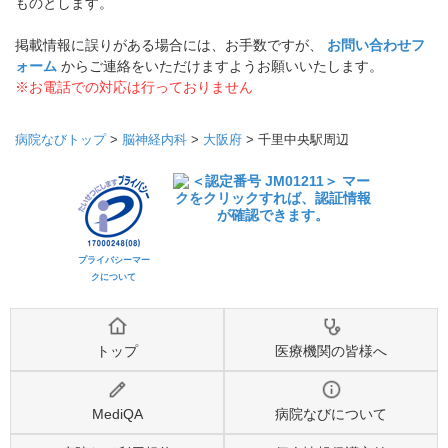
《掲載している情報についてのご注意》
掲載している各種情報は、ミーカンパニー株式会社および
株式会
社eヘルスケア
が調査した情報をもとにしています。 正確な情報掲
載に努めておりますが、内容を完全に保証するものではありませ
ん。
掲載されている医院を受診される場合は、事前に必ず該当の医院
に直接ご確認ください。
当サービスによって生じた損害について、ミーカンパニー株式会
社および
株式会社eヘルスケア
ではその賠償の責任を一切負わない
ものとします。
掲載情報に誤りがある場合には、お手数ですが、
お問い合わせフ
ォーム
からご連絡をいただけますようお願いいたします。
※お電話での対応は行っておりません