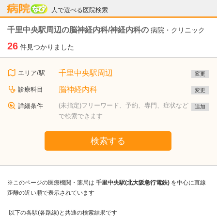
病院なび
人で選べる医院検索
千里中央駅周辺の脳神経内科/神経内科の
病院・クリニック
26
件見つかりました
千里中央駅周辺
エリア/駅
変更
脳神経内科
診療科目
変更
(未指定)フリーワード、予約、専門、症状など
詳細条件
追加
で検索できます
検索する
※このページの医療機関・薬局は
千里中央駅(北大阪急行電鉄)
を中心に直線
距離の近い順で表示されています
以下の各駅(各路線)と共通の検索結果です