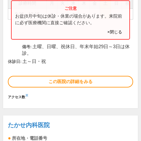
診療時間
月
火
水
木
金
土
日
祝
9:15～12:15
●
●
●
●
●
お盆(8月中旬)は休診・休業の場合があります。来院前
に必ず医療機関に直接ご確認ください。
×閉じる
土曜、日曜、祝休日、年末年始29日～3日は休
備考:
診。
土～日・祝
休診日:
この医院の詳細をみる
※
アクセス数
たかせ内科医院
所在地・電話番号