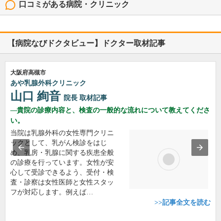
口コミがある病院・クリニック
三浦医院
心療内科, 精神科, 神経内科
大阪府豊中市東泉丘1丁目6-1
メゾンドール千里泉ケ丘1階
4
口コミ: 1件
優しい先生で、時間制限もなく、ホームページ通りゆっくりと話せました。 自
由診療で、高いと行く前は、思いましたが、心のモヤ...
続きを読む
国立大学法人
大阪大学医学部附属病院
内科, アレルギー科, 血液内科, ...
大阪府吹田市山田丘2-15
5
口コミ: 2件
母が元々耳硬化症の手術をするために入院することになったのですが、検査を
して下さった結果耳硬化症だけではなく糖尿病と重度の...
続きを読む
【病院なびドクタビュー】ドクター取材記事