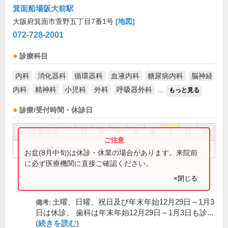
箕面船場阪大前駅
大阪府箕面市萱野五丁目7番1号
[地図]
072-728-2001
診療科目
内科
消化器科
循環器科
血液内科
糖尿病内科
脳神経
内科
精神科
小児科
外科
呼吸器外科
...
もっと見る
診療/受付時間・休診日
診療時間
月
火
水
木
金
土
日
祝
9:00～12:00
●
●
●
●
●
お盆(8月中旬)は休診・休業の場合があります。来院前
に必ず医療機関に直接ご確認ください。
×閉じる
土曜、日曜、祝日及び年末年始12月29日～1月3
備考:
日は休診。 歯科は年末年始12月29日～1月3日も診...
(
続きを読む
)