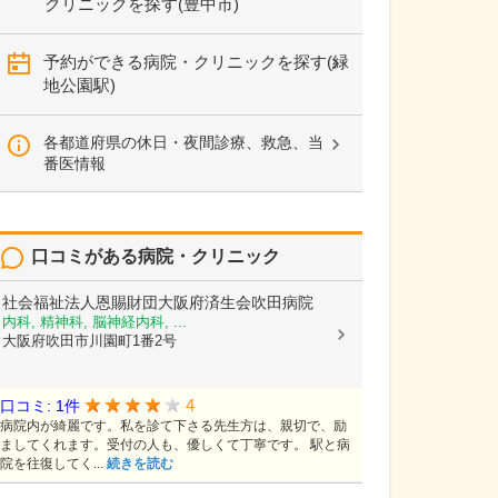
クリニックを探す(豊中市)
予約ができる病院・クリニックを探す(緑
地公園駅)
各都道府県の休日・夜間診療、救急、当
番医情報
口コミがある病院・クリニック
社会福祉法人恩賜財団大阪府済生会吹田病院
内科, 精神科, 脳神経内科, ...
大阪府吹田市川園町1番2号
4
口コミ: 1件
病院内が綺麗です。私を診て下さる先生方は、親切で、励
ましてくれます。受付の人も、優しくて丁寧です。 駅と病
院を往復してく...
続きを読む