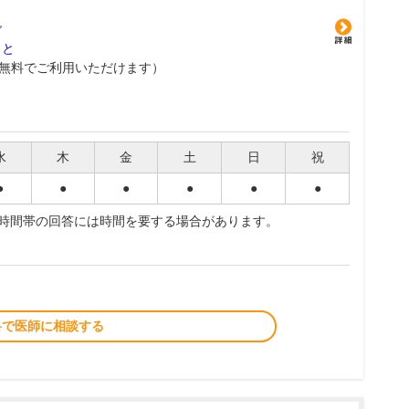
グ
こと
無料でご利用いただけます）
水
木
金
土
日
祝
●
●
●
●
●
●
夜時間帯の回答には時間を要する場合があります。
料で医師に相談する