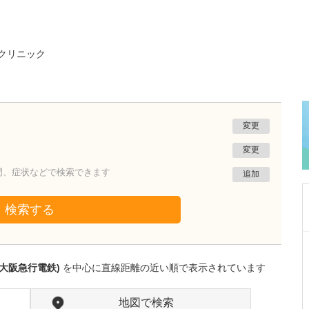
クリニック
変更
変更
門、症状などで検索できます
追加
検索する
大阪府高槻市
あや乳腺外科クリニック
大阪急行電鉄)
を中心に直線距離の近い順で表示されています
山口 絢音
院長
取材記事
貴院の診療内容と、検査の一般的な流れについ
地図で検索