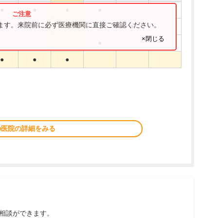
●
●
●
●
ります。来院前に必ず医療機関に直接ご確認ください。
●
×閉じる
●
●
●
●
の医院の詳細をみる
相談ができます。