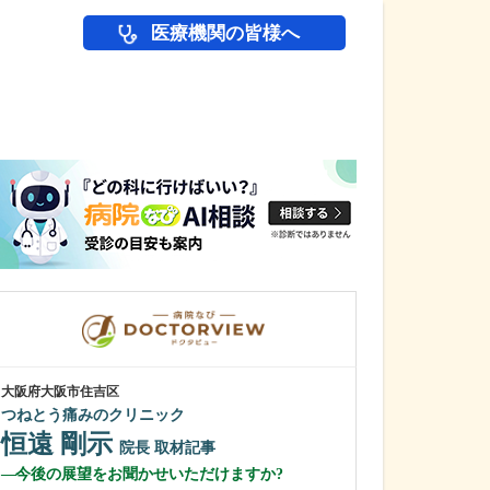
医療機関の皆様へ
医師(ドクター)の
大阪府大阪市住吉区
大阪府高槻市
つねとう痛みのクリニック
やまぐち内科・
恒遠 剛示
山口 嘉土
院長
取材記事
今後の展望をお聞かせいただけますか?
院長
取材記事