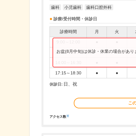
歯科
小児歯科
歯科口腔外科
診療/受付時間・休診日
診療時間
月
火
9:00～12:00
●
●
お盆(8月中旬)は休診・休業の場合があ
13:30～16:30
14:00～16:30
●
●
17:15～18:30
●
●
日、祝
休診日:
こ
※
アクセス数