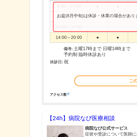
9:30～13:00
●
●
お盆(8月中旬)は休診・休業の場合があ
9:30～14:00
14:00～17:00
14:00～20:00
●
●
土曜17時まで 日曜14時まで
備考:
予約制 臨時休診あり
祝
休診日:
こ
※
アクセス数
【24h】
病院なび医療相談
病院なび公式サービス
症状や受診について医師に