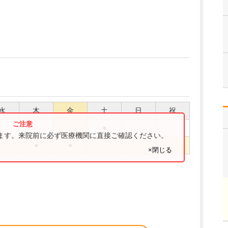
水
木
金
土
日
祝
●
ります。来院前に必ず医療機関に直接ご確認ください。
●
●
×閉じる