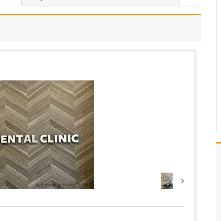
て教えてください。
当院は乳腺外科の女性専
門クリニックとして、乳
がん検診をはじめ、乳
房・乳腺に関する疾患全
般の診療を行っていま
す。女性が安心して受診
できるよう、受付・検
査・診察は女性医師と女
性スタッフが対応しま
す。例えば…
>>記事全文を読む