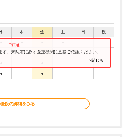
水
木
金
土
日
祝
●
●
●
●
ります。来院前に必ず医療機関に直接ご確認ください。
●
×閉じる
●
●
●
●
の医院の詳細をみる