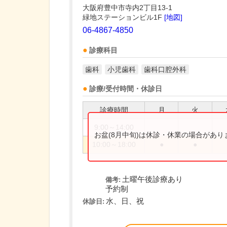
大阪府豊中市寺内2丁目13-1
緑地ステーションビル1F
[地図]
06-4867-4850
診療科目
歯科
小児歯科
歯科口腔外科
診療/受付時間・休診日
診療時間
月
火
9:00～14:00
お盆(8月中旬)は休診・休業の場合があ
10:00～18:00
●
●
土曜午後診療あり
備考:
予約制
水、日、祝
休診日: