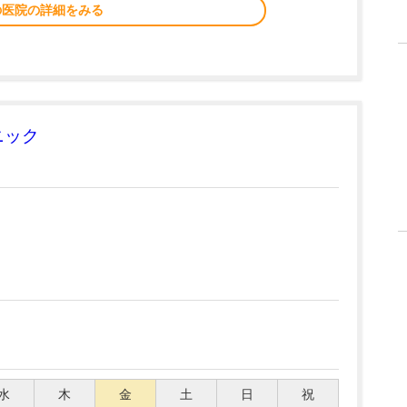
の医院の詳細をみる
ニック
水
木
金
土
日
祝