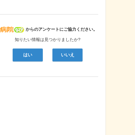
病院なび
からのアンケートにご協力ください。
知りたい情報は見つかりましたか?
はい
いいえ