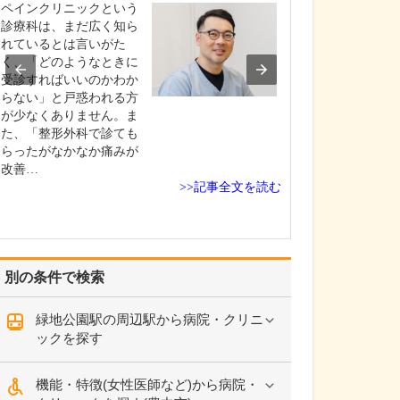
ペインクリニックという
特に力を入れて
い。
診療科は、まだ広く知ら
れているとは言いがた
総合内科専門医
く、「どのようなときに
門医としての経
受診すればいいのかわか
し、慢性腎臓病
らない」と戸惑われる方
見と治療、そし
が少なくありません。ま
慣病の改善に力
た、「整形外科で診ても
います。 腎臓は
らったがなかなか痛みが
や糖尿病といっ
改善…
慣病と密接に関
>>記事全文を読む
り、腎機能の低
臓…
別の条件で検索
緑地公園駅の周辺駅から病院・クリニ
ックを探す
機能・特徴(女性医師など)から病院・