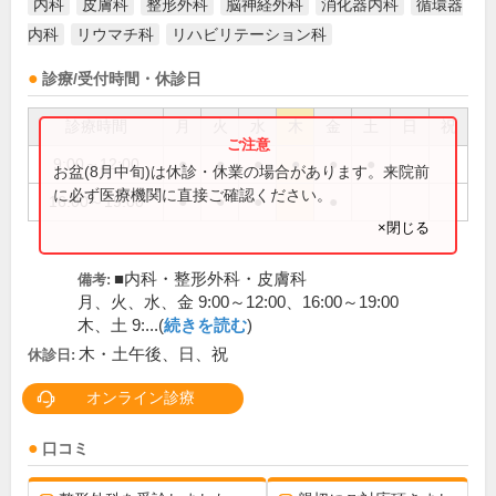
内科
皮膚科
整形外科
脳神経外科
消化器内科
循環器
内科
リウマチ科
リハビリテーション科
診療/受付時間・休診日
診療時間
月
火
水
木
金
土
日
祝
9:00～12:00
●
●
●
●
●
●
お盆(8月中旬)は休診・休業の場合があります。来院前
に必ず医療機関に直接ご確認ください。
16:00～19:00
●
●
●
●
×閉じる
■内科・整形外科・皮膚科
備考:
月、火、水、金 9:00～12:00、16:00～19:00
木、土 9:...(
続きを読む
)
木・土午後、日、祝
休診日:
オンライン診療
口コミ