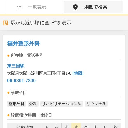
一覧表示
地図で検索
駅から近い順に全
1
件を表示
福井整形外科
所在地・電話番号
東三国駅
大阪府大阪市淀川区東三国4丁目1-8
[地図]
06-6391-7800
診療科目
整形外科
外科
リハビリテーション科
リウマチ科
診療/受付時間・休診日
診療時間
月
火
水
木
金
土
日
祝