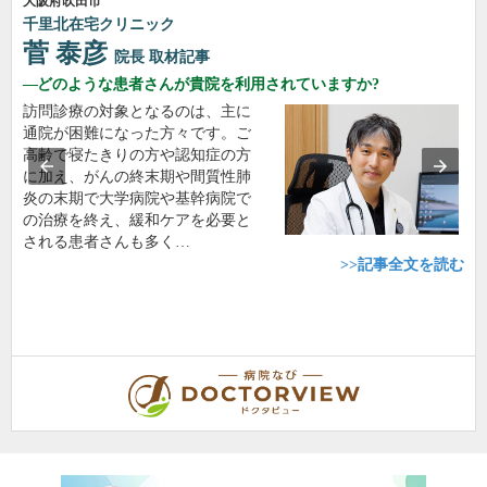
大阪府吹田市
千里北在宅クリニック
菅 泰彦
院長
取材記事
どのような患者さんが貴院を利用されていますか?
訪問診療の対象となるのは、主に
通院が困難になった方々です。ご
高齢で寝たきりの方や認知症の方
に加え、がんの終末期や間質性肺
炎の末期で大学病院や基幹病院で
の治療を終え、緩和ケアを必要と
される患者さんも多く…
>>記事全文を読む