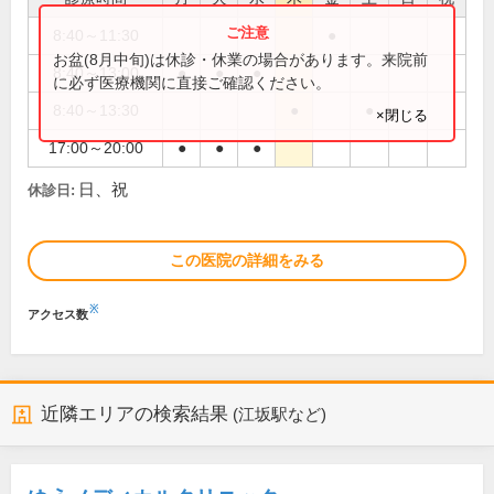
8:40～11:30
●
お盆(8月中旬)は休診・休業の場合があります。来院前
8:40～13:00
●
●
●
に必ず医療機関に直接ご確認ください。
8:40～13:30
●
●
×閉じる
17:00～20:00
●
●
●
日、祝
休診日:
この医院の詳細をみる
※
アクセス数
近隣エリアの検索結果
(江坂駅など)