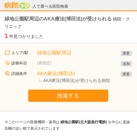
病院なび
人で選べる医院検索
緑地公園駅周辺のAKA療法(博田法)が受けられる
病院・ク
リニック
1
件見つかりました
緑地公園駅周辺
エリア/駅
変更
(未指定)
診療科目
追加
AKA療法(博田法)
詳細条件
変更
AKA療法(博田法)が受けられる病院
検索する
※このページの医療機関・薬局は
緑地公園駅(北大阪急行電鉄)
を中心に直線
距離の近い順で表示されています