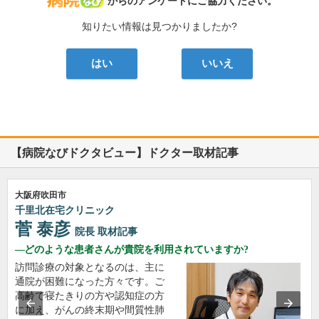
病院なび
からのアンケートにご協力ください。
知りたい情報は見つかりましたか?
はい
いいえ
【病院なびドクタビュー】ドクター取材記事
大阪府吹田市
千里北在宅クリニック
菅 泰彦
院長
取材記事
どのような患者さんが貴院を利用されていますか?
訪問診療の対象となるのは、主に
通院が困難になった方々です。ご
高齢で寝たきりの方や認知症の方
に加え、がんの終末期や間質性肺