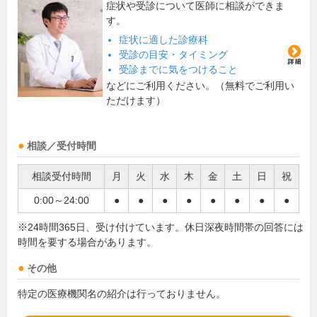
症状や受診について医師に相談ができま
す。
症状に適した診療科
受診の目安・タイミング
受診までに気をつけること
などにご利用ください。（無料でご利用い
ただけます）
相談／受付時間
相談受付時間
月
火
水
木
金
土
日
祝
0:00～24:00
●
●
●
●
●
●
●
●
※24時間365日、受け付けています。休日深夜時間帯の回答には
時間を要する場合があります。
その他
特定の医療機関名の紹介は行っておりません。