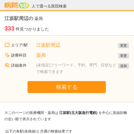
病院なび
人で選べる医院検索
江坂駅周辺の
薬局
333
件見つかりました
江坂駅周辺
エリア/駅
変更
薬局
診療科目
変更
(未指定)フリーワード、予約、専門、症状など
詳細条件
追加
で検索できます
検索する
※このページの医療機関・薬局は
江坂駅(北大阪急行電鉄)
を中心に直線距離
の近い順で表示されています
以下の各駅(各路線)と共通の検索結果です