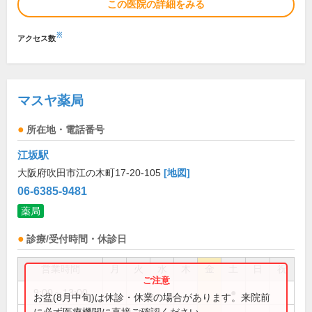
この医院の詳細をみる
※
アクセス数
マスヤ薬局
所在地・電話番号
江坂駅
大阪府吹田市江の木町17-20-105
[地図]
06-6385-9481
薬局
診療/受付時間・休診日
営業時間
月
火
水
木
金
土
日
祝
9:00～13:00
●
お盆(8月中旬)は休診・休業の場合があります。来院前
に必ず医療機関に直接ご確認ください。