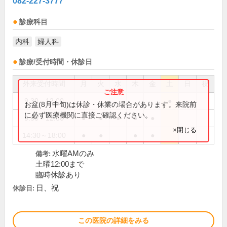
082-227-3777
診療科目
内科
婦人科
診療/受付時間・休診日
外来受付時間
月
火
水
木
金
土
日
祝
9:30～12:00
●
お盆(8月中旬)は休診・休業の場合があります。来院前
に必ず医療機関に直接ご確認ください。
9:30～12:30
●
●
●
●
●
×閉じる
14:30～18:00
●
●
●
●
水曜AMのみ
備考:
土曜12:00まで
臨時休診あり
日、祝
休診日:
この医院の詳細をみる