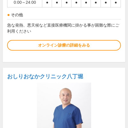
0:00～24:00
●
●
●
●
●
●
●
●
その他
急な発熱、悪天候など直接医療機関に掛かる事が困難な際にご
利用ください
オンライン診療の詳細をみる
おしりおなかクリニック八丁堀