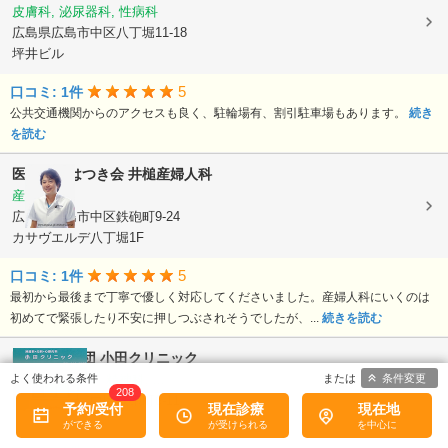
皮膚科, 泌尿器科, 性病科
広島県広島市中区八丁堀11-18
坪井ビル
5
口コミ: 1件
公共交通機関からのアクセスも良く、駐輪場有、割引駐車場もあります。
続き
を読む
医療法人はつき会
井槌産婦人科
産婦人科
広島県広島市中区鉄砲町9-24
カサヴエルデ八丁堀1F
5
口コミ: 1件
最初から最後まで丁寧で優しく対応してくださいました。産婦人科にいくのは
初めてで緊張したり不安に押しつぶされそうでしたが、...
続きを読む
医療法人社団
小田クリニック
条件変更
内科, 心療内科, 精神科, ...
208
広島県広島市中区鉄砲町6-11
予約/受付
現在診療
現在地