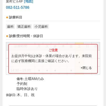
栗村ビル6F
[地図]
082-511-5786
診療科目
歯科
矯正歯科
小児歯科
診療/受付時間・休診日
診療時間
月
火
水
木
金
土
日
祝
9:30～13:00
●
●
●
●
お盆(8月中旬)は休診・休業の場合があります。来院前
に必ず医療機関に直接ご確認ください。
9:30～16:00
●
×閉じる
14:30～19:00
●
●
●
●
土曜AMのみ
備考:
予約制
臨時休診あり
木、日、祝
休診日: