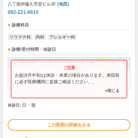
八丁堀伊藤久芳堂ビル3F
[地図]
082-221-6610
診療科目
リウマチ科
内科
アレルギー科
診療/受付時間・休診日
診療時間
月
火
水
木
金
土
日
祝
8:30～12:30
●
●
●
●
●
●
お盆(8月中旬)は休診・休業の場合があります。来院前
に必ず医療機関に直接ご確認ください。
14:30～18:00
●
●
●
●
×閉じる
日・祝
休診日:
この医院の詳細をみる