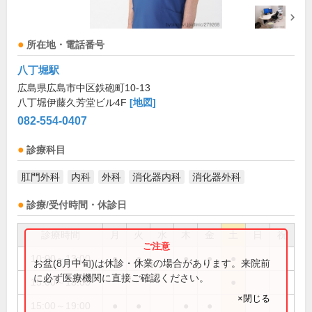
所在地・電話番号
八丁堀駅
広島県広島市中区鉄砲町10-13
八丁堀伊藤久芳堂ビル4F
[地図]
082-554-0407
診療科目
肛門外科
内科
外科
消化器内科
消化器外科
診療/受付時間・休診日
診療時間
月
火
水
木
金
土
日
祝
10:00～13:00
●
●
●
●
●
お盆(8月中旬)は休診・休業の場合があります。来院前
に必ず医療機関に直接ご確認ください。
15:00～18:00
●
×閉じる
15:00～19:00
●
●
●
●