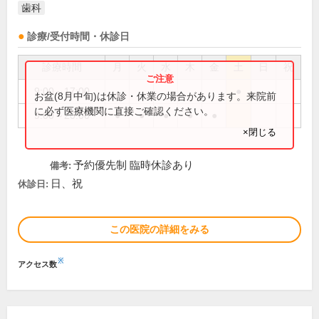
歯科
診療/受付時間・休診日
診療時間
月
火
水
木
金
土
日
祝
9:00～17:00
●
お盆(8月中旬)は休診・休業の場合があります。来院前
に必ず医療機関に直接ご確認ください。
9:00～20:00
●
●
●
●
●
×閉じる
予約優先制 臨時休診あり
備考:
日、祝
休診日:
この医院の詳細をみる
※
アクセス数