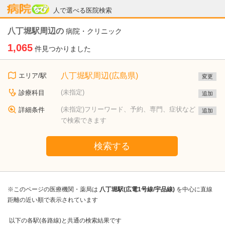
病院なび
人で選べる医院検索
八丁堀駅周辺の
病院・クリニック
1,065
件見つかりました
八丁堀駅周辺(広島県)
エリア/駅
変更
(未指定)
診療科目
追加
(未指定)フリーワード、予約、専門、症状など
詳細条件
追加
で検索できます
検索する
※このページの医療機関・薬局は
八丁堀駅(広電1号線/宇品線)
を中心に直線
距離の近い順で表示されています
以下の各駅(各路線)と共通の検索結果です