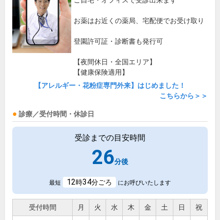
ご自宅・オフィスで受診出来ます
お薬はお近くの薬局、宅配便でお受け取り
登園許可証・診断書も発行可
【夜間休日・全国エリア】
【健康保険適用】
【アレルギー・花粉症専門外来】はじめました！
こちらから＞＞
診療／受付時間・休診日
受診までの目安時間
26
分後
12
34
時
分ごろ
最短
にお呼びいたします
受付時間
月
火
水
木
金
土
日
祝