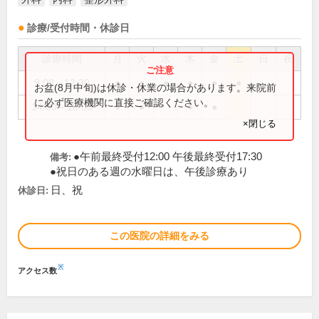
診療/受付時間・休診日
診療時間
月
火
水
木
金
土
日
祝
9:00～12:30
●
●
●
●
●
●
お盆(8月中旬)は休診・休業の場合があります。来院前
に必ず医療機関に直接ご確認ください。
14:00～18:00
●
●
●
●
×閉じる
●午前最終受付12:00 午後最終受付17:30
備考:
●祝日のある週の水曜日は、午後診療あり
日、祝
休診日:
この医院の詳細をみる
※
アクセス数