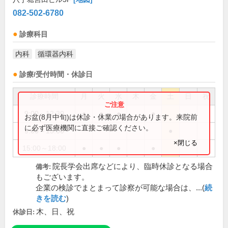
082-502-6780
診療科目
内科
循環器内科
診療/受付時間・休診日
診療時間
月
火
水
木
金
土
日
祝
9:00～12:30
●
●
●
●
お盆(8月中旬)は休診・休業の場合があります。来院前
に必ず医療機関に直接ご確認ください。
9:00～15:00
●
×閉じる
15:00～18:00
●
●
●
●
院長学会出席などにより、臨時休診となる場合
備考:
もございます。
企業の検診でまとまって診察が可能な場合は、...(
続
きを読む
)
木、日、祝
休診日: