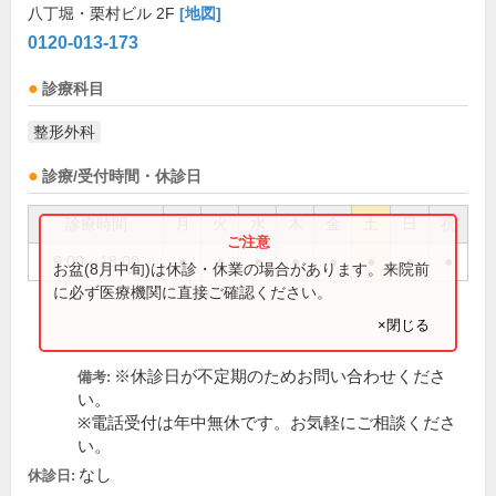
八丁堀・栗村ビル 2F
[地図]
0120-013-173
診療科目
整形外科
診療/受付時間・休診日
診療時間
月
火
水
木
金
土
日
祝
9:00～18:00
●
●
●
●
●
●
●
●
お盆(8月中旬)は休診・休業の場合があります。来院前
に必ず医療機関に直接ご確認ください。
×閉じる
※休診日が不定期のためお問い合わせくださ
備考:
い。
※電話受付は年中無休です。お気軽にご相談くださ
い。
なし
休診日: