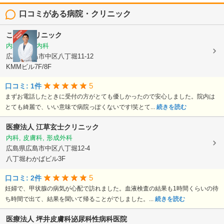
口コミがある病院・クリニック
ここみクリニック
内科, 心療内科
広島県広島市中区八丁堀11-12
KMMビル7F/8F
5
口コミ: 1件
まずお電話したときに受付の方がとても優しかったので安心しました。院内は
とても綺麗で、いい意味で病院っぽくないです!笑とて...
続きを読む
医療法人
江草玄士クリニック
内科, 皮膚科, 形成外科
広島県広島市中区八丁堀12-4
八丁堀わかばビル3F
5
口コミ: 2件
妊婦で、甲状腺の病気が心配で訪れました。血液検査の結果も1時間くらいの待
ち時間で出て、結果を聞いて帰ることがでしました。...
続きを読む
医療法人
坪井皮膚科泌尿科性病科医院