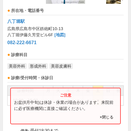
所在地・電話番号
八丁堀駅
広島県広島市中区鉄砲町10-13
八丁堀伊藤久芳堂ビル6F
[地図]
082-222-6671
診療科目
美容外科
形成外科
美容皮膚科
診療/受付時間・休診日
診療時間
月
火
水
木
金
土
日
祝
10:00～19:00
●
●
●
●
●
お盆(8月中旬)は休診・休業の場合があります。来院前
に必ず医療機関に直接ご確認ください。
×閉じる
受付18:30まで
備考: