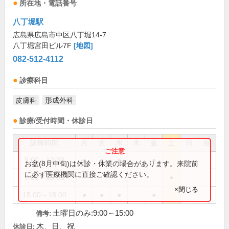
所在地・電話番号
八丁堀駅
広島県広島市中区八丁堀14-7
八丁堀宮田ビル7F
[地図]
082-512-4112
診療科目
皮膚科
形成外科
診療/受付時間・休診日
診療時間
月
火
水
木
金
土
日
祝
9:00～12:30
●
●
●
●
お盆(8月中旬)は休診・休業の場合があります。来院前
に必ず医療機関に直接ご確認ください。
9:00～15:00
●
×閉じる
15:00～18:00
●
●
●
●
土曜日のみ:9:00～15:00
備考:
木、日、祝
休診日: