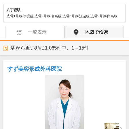
八丁堀駅:
広電1号線/宇品線,広電2号線/宮島線,広電6号線/江波線,広電9号線/白島線
一覧表示
地図で検索
駅から近い順に
1,065
件中、
1～15件
すず美容形成外科医院