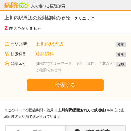
病院なび
人で選べる医院検索
上川内駅周辺の放射線科の
病院・クリニック
2
件見つかりました
上川内駅周辺
エリア/駅
変更
放射線科
診療科目
変更
(未指定)フリーワード、予約、専門、症状など
詳細条件
追加
で検索できます
検索する
※このページの医療機関・薬局は
上川内駅(肥薩おれんじ鉄道線)
を中心に直
線距離の近い順で表示されています