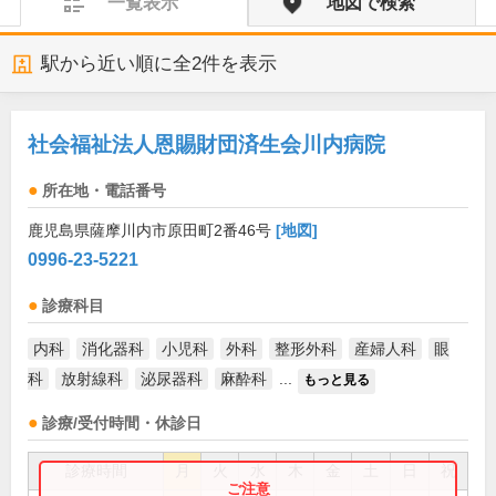
一覧表示
地図で検索
駅から近い順に全
2
件を表示
社会福祉法人恩賜財団済生会川内病院
所在地・電話番号
鹿児島県薩摩川内市原田町2番46号
[地図]
0996-23-5221
診療科目
内科
消化器科
小児科
外科
整形外科
産婦人科
眼
科
放射線科
泌尿器科
麻酔科
...
もっと見る
診療/受付時間・休診日
診療時間
月
火
水
木
金
土
日
祝