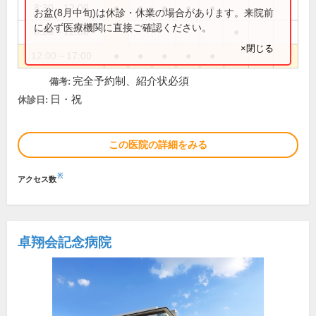
8:30～12:00
●
●
●
●
●
お盆(8月中旬)は休診・休業の場合があります。来院前
に必ず医療機関に直接ご確認ください。
8:30～12:30
●
×閉じる
12:00～17:00
●
●
●
●
●
完全予約制、紹介状必須
備考:
日・祝
休診日:
この医院の詳細をみる
※
アクセス数
卓翔会記念病院