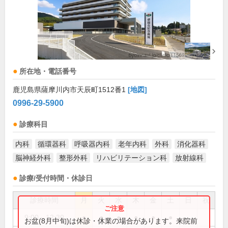
所在地・電話番号
鹿児島県薩摩川内市天辰町1512番1
[地図]
0996-29-5900
診療科目
内科
循環器科
呼吸器内科
老年内科
外科
消化器科
脳神経外科
整形外科
リハビリテーション科
放射線科
診療/受付時間・休診日
診療時間
月
火
水
木
金
土
日
祝
9:00～12:30
●
●
●
●
●
●
お盆(8月中旬)は休診・休業の場合があります。来院前