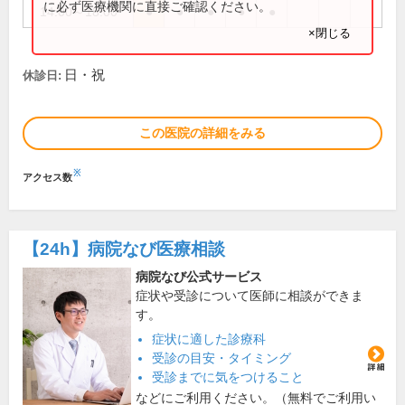
に必ず医療機関に直接ご確認ください。
14:00～18:00
●
●
●
●
●
×閉じる
日・祝
休診日:
この医院の詳細をみる
※
アクセス数
【24h】
病院なび医療相談
病院なび公式サービス
症状や受診について医師に相談ができま
す。
症状に適した診療科
受診の目安・タイミング
受診までに気をつけること
などにご利用ください。（無料でご利用い