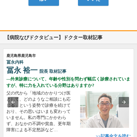
【病院なびドクタビュー】ドクター取材記事
鹿児島県鹿児島市
冨永内科
冨永 裕一
院長
取材記事
外来診療について、年齢や性別を問わず幅広く診療されていま
すが、特に力を入れている分野はありますか?
父の代から「地域のかかりつけ医
として、どのようなご相談にも応
じる」という姿勢で診療を続けて
おり、その思いはいまも変わって
いません。私の専門にかかわら
ず、おなかの不調や貧血、更年期
障害による不定愁訴など…
>>記事全文を読む