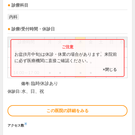
診療科目
内科
診療/受付時間・休診日
診療時間
月
火
水
木
金
土
日
祝
8:30～12:00
●
お盆(8月中旬)は休診・休業の場合があります。来院前
に必ず医療機関に直接ご確認ください。
8:30～12:30
●
●
●
●
×閉じる
14:00～17:00
●
●
●
●
臨時休診あり
備考:
水、日、祝
休診日:
この医院の詳細をみる
※
アクセス数