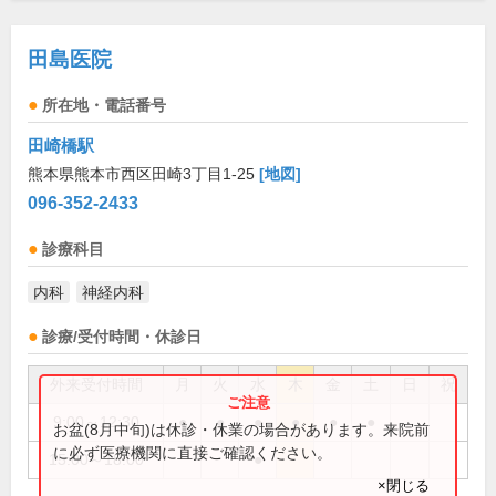
田島医院
所在地・電話番号
田崎橋駅
熊本県熊本市西区田崎3丁目1-25
[地図]
096-352-2433
診療科目
内科
神経内科
診療/受付時間・休診日
外来受付時間
月
火
水
木
金
土
日
祝
9:00～12:30
●
●
●
●
●
●
お盆(8月中旬)は休診・休業の場合があります。来院前
に必ず医療機関に直接ご確認ください。
15:00～18:00
●
×閉じる