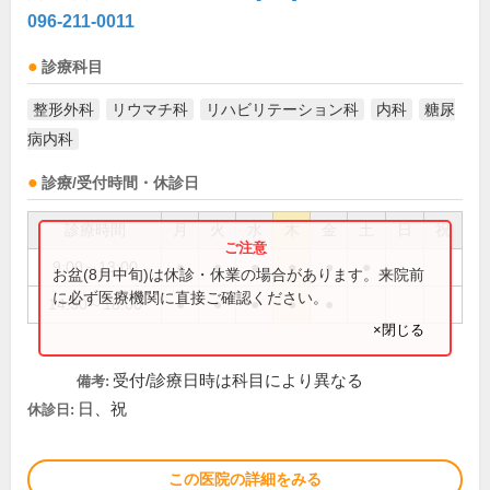
096-211-0011
診療科目
整形外科
リウマチ科
リハビリテーション科
内科
糖尿
病内科
診療/受付時間・休診日
診療時間
月
火
水
木
金
土
日
祝
9:00～13:00
●
●
●
●
●
●
お盆(8月中旬)は休診・休業の場合があります。来院前
に必ず医療機関に直接ご確認ください。
14:30～18:00
●
●
●
●
●
×閉じる
受付/診療日時は科目により異なる
備考:
日、祝
休診日:
この医院の詳細をみる