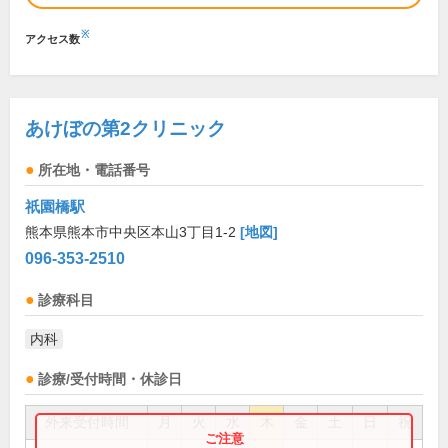
※
アクセス数
あけぼの第2クリニック
所在地・電話番号
祇園橋駅
熊本県熊本市中央区本山3丁目1-2
[地図]
096-353-2510
診療科目
内科
診療/受付時間・休診日
外来受付時間
月
火
水
木
金
土
日
祝