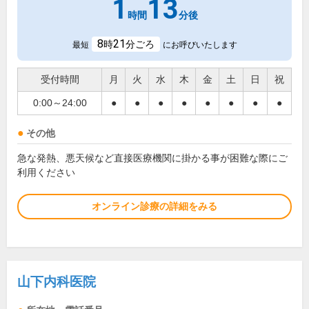
1
13
時間
分後
8
21
時
分ごろ
最短
にお呼びいたします
受付時間
月
火
水
木
金
土
日
祝
0:00～24:00
●
●
●
●
●
●
●
●
その他
急な発熱、悪天候など直接医療機関に掛かる事が困難な際にご
利用ください
オンライン診療の詳細をみる
山下内科医院