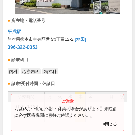
所在地・電話番号
平成駅
熊本県熊本市中央区世安3丁目12-2
[地図]
096-322-0353
診療科目
内科
心療内科
精神科
診療/受付時間・休診日
診療時間
月
火
水
木
金
土
日
祝
9:00～12:30
●
●
●
●
●
お盆(8月中旬)は休診・休業の場合があります。来院前
に必ず医療機関に直接ご確認ください。
14:00～18:00
●
●
●
●
×閉じる