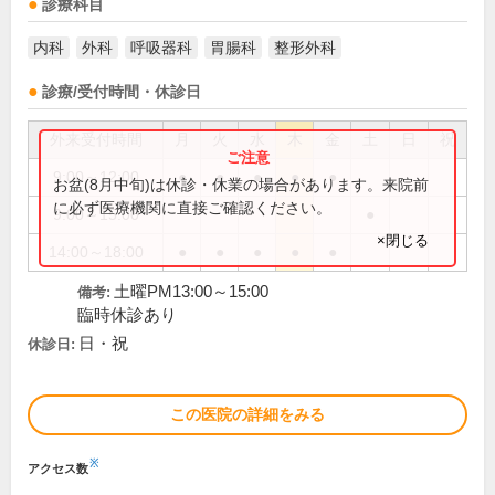
診療科目
内科
外科
呼吸器科
胃腸科
整形外科
診療/受付時間・休診日
外来受付時間
月
火
水
木
金
土
日
祝
9:00～12:00
●
●
●
●
●
お盆(8月中旬)は休診・休業の場合があります。来院前
に必ず医療機関に直接ご確認ください。
9:00～15:00
●
×閉じる
14:00～18:00
●
●
●
●
●
土曜PM13:00～15:00
備考:
臨時休診あり
日・祝
休診日:
この医院の詳細をみる
※
アクセス数