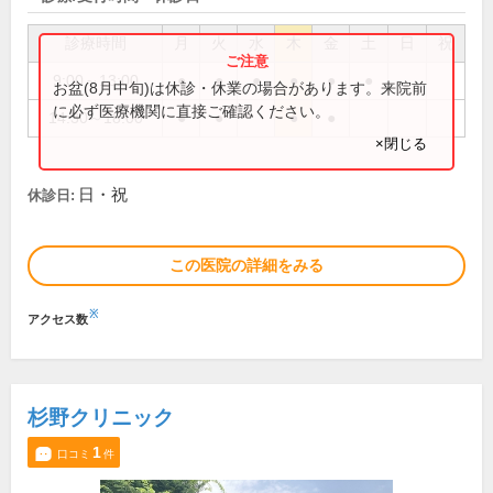
診療時間
月
火
水
木
金
土
日
祝
9:00～13:00
●
●
●
●
●
●
お盆(8月中旬)は休診・休業の場合があります。来院前
に必ず医療機関に直接ご確認ください。
14:30～18:00
●
●
●
●
×閉じる
日・祝
休診日:
この医院の詳細をみる
※
アクセス数
杉野クリニック
1
口コミ
件