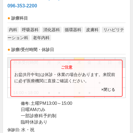
096-353-2200
診療科目
内科
呼吸器科
消化器科
循環器科
皮膚科
リハビリテ
ーション科
老年内科
診療/受付時間・休診日
外来受付時間
月
火
水
木
金
土
日
祝
9:15～12:30
●
●
●
●
●
お盆(8月中旬)は休診・休業の場合があります。来院前
に必ず医療機関に直接ご確認ください。
9:15～15:00
●
×閉じる
14:00～18:00
●
●
●
●
土曜PM13:00～15:00
備考:
日曜AMのみ
一部診療科予約制
臨時休診あり
水・祝
休診日: