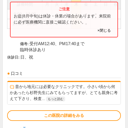
診療時間
月
火
水
木
金
土
日
祝
9:00～13:00
●
●
●
●
●
●
お盆(8月中旬)は休診・休業の場合があります。来院前
に必ず医療機関に直接ご確認ください。
14:00～18:00
●
●
●
●
×閉じる
受付AM12:40、PM17:40まで
備考:
臨時休診あり
日、祝
休診日:
口コミ
昔から地元には必要なクリニックです。小さい頃から何
かあったら杉野先生にみてもらってますが、とても親身に考
えて下さり、検査...
もっと読む
この医院の詳細をみる