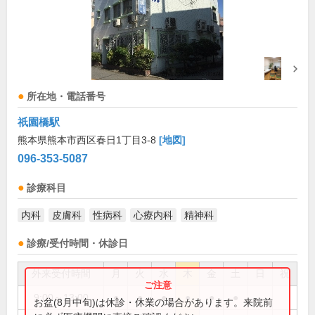
所在地・電話番号
祇園橋駅
熊本県熊本市西区春日1丁目3-8
[地図]
096-353-5087
診療科目
内科
皮膚科
性病科
心療内科
精神科
診療/受付時間・休診日
外来受付時間
月
火
水
木
金
土
日
祝
9:00～13:00
●
●
●
●
●
●
お盆(8月中旬)は休診・休業の場合があります。来院前