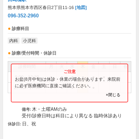
熊本県熊本市西区春日2丁目11-16
[地図]
096-352-2960
診療科目
内科
小児科
診療/受付時間・休診日
診療時間
月
火
水
木
金
土
日
祝
9:00～12:30
●
●
●
●
●
●
お盆(8月中旬)は休診・休業の場合があります。来院前
に必ず医療機関に直接ご確認ください。
15:00～17:30
●
●
●
●
×閉じる
木・土曜AMのみ
備考:
受付/診療日時は科目により異なる 臨時休診あり
日、祝
休診日: