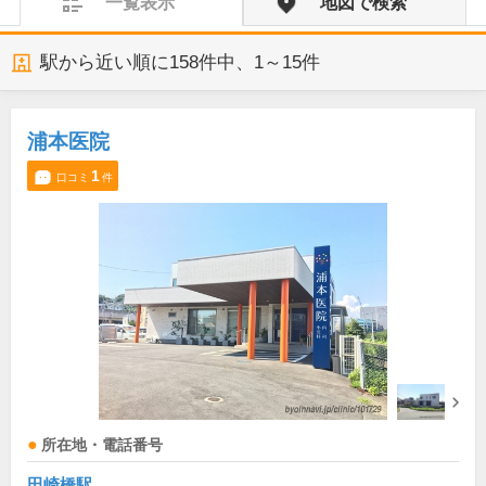
一覧表示
地図で検索
駅から近い順に
158
件中、
1～15件
浦本医院
1
口コミ
件
所在地・電話番号
田崎橋駅