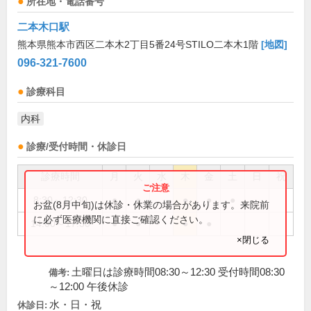
所在地・電話番号
二本木口駅
熊本県熊本市西区二本木2丁目5番24号STILO二本木1階
[地図]
096-321-7600
診療科目
内科
診療/受付時間・休診日
診療時間
月
火
水
木
金
土
日
祝
8:30～12:30
●
●
●
●
●
お盆(8月中旬)は休診・休業の場合があります。来院前
に必ず医療機関に直接ご確認ください。
14:00～17:30
●
●
●
●
×閉じる
土曜日は診療時間08:30～12:30 受付時間08:30
備考:
～12:00 午後休診
水・日・祝
休診日: