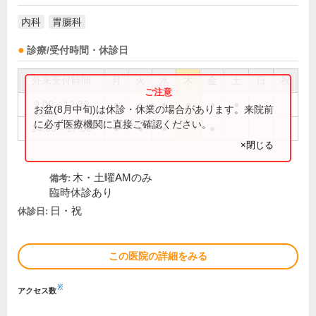
内科
胃腸科
診療/受付時間・休診日
外来受付時間
月
火
水
木
金
土
日
祝
9:00～12:30
●
●
●
●
●
●
お盆(8月中旬)は休診・休業の場合があります。来院前
に必ず医療機関に直接ご確認ください。
14:00～17:00
●
●
●
●
×閉じる
木・土曜AMのみ
備考:
臨時休診あり
日・祝
休診日:
この医院の詳細をみる
※
アクセス数