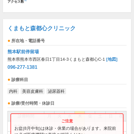
※
アクセス数
くまもと森都心クリニック
所在地・電話番号
熊本駅前停留場
熊本県熊本市西区春日1丁目14-3くまもと森都心C-1
[地図]
096-277-1381
診療科目
内科
美容皮膚科
泌尿器科
診療/受付時間・休診日
診療時間
月
火
水
木
金
土
日
祝
9:00～13:00
●
●
お盆(8月中旬)は休診・休業の場合があります。来院前