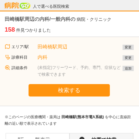
病院なび
人で選べる医院検索
田崎橋駅周辺の内科/一般内科の
病院・クリニック
158
件見つかりました
田崎橋駅周辺
エリア/駅
変更
内科
診療科目
変更
(未指定)フリーワード、予約、専門、症状など
詳細条件
追加
で検索できます
検索する
※このページの医療機関・薬局は
田崎橋駅(熊本市電A系統)
を中心に直線距
離の近い順で表示されています