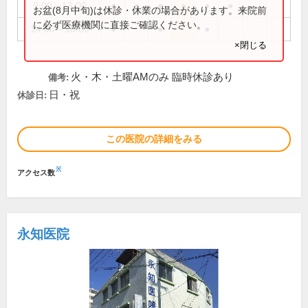
9:00～13:00
●
●
●
●
●
●
お盆(8月中旬)は休診・休業の場合があります。来院前
に必ず医療機関に直接ご確認ください。
14:00～18:00
●
●
●
×閉じる
火・木・土曜AMのみ 臨時休診あり
備考:
日・祝
休診日:
この医院の詳細をみる
※
アクセス数
永知医院