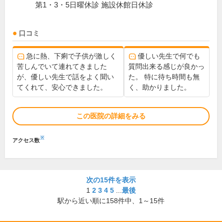
第1・3・5日曜休診 施設休館日休診
口コミ
急に熱、下痢で子供が激しく
優しい先生で何でも
苦しんでいて連れてきました
質問出来る感じが良かっ
が、優しい先生で話をよく聞い
た。 特に待ち時間も無
てくれて、安心できました。
く、助かりました。
この医院の詳細をみる
※
アクセス数
次の15件を表示
1
2
3
4
5
...
最後
駅から近い順に
158
件中、
1～15件