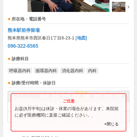
所在地・電話番号
熊本駅前停留場
熊本県熊本市西区春日1丁目8-23-1
[地図]
096-322-6565
診療科目
呼吸器内科
循環器内科
消化器内科
内科
診療/受付時間・休診日
外来受付時間
月
火
水
木
金
土
日
祝
9:00～13:00
●
●
●
●
●
●
お盆(8月中旬)は休診・休業の場合があります。来院前
に必ず医療機関に直接ご確認ください。
14:00～18:00
●
●
●
●
×閉じる