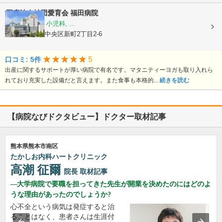
医療法人社団愛育会
福田病院
産科, 婦人科, 小児科, ...
熊本県熊本市中央区新町2丁目2-6
5
口コミ: 5件
出産に関するサポートが厚い病院で有名です。マタニティーヨガも取り入れら
れており充実した設備だと言えます。また食事も本格的...
続きを読む
【病院なびドクタビュー】ドクター取材記事
熊本県熊本市南区
たかしお内科ハートクリニック
高潮 征爾
院長
取材記事
大学病院で要職を担ってきた先生が開業を決めたのにはどのよ
うな理由があったのでしょうか?
心不全という病気は発症すると治
ることはなく、患者さんは生涯付