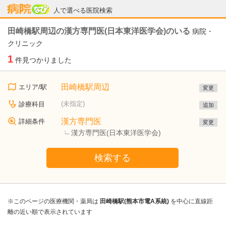
病院なび
人で選べる医院検索
田崎橋駅周辺の漢方専門医(日本東洋医学会)のいる
病院・
クリニック
1
件見つかりました
田崎橋駅周辺
エリア/駅
変更
(未指定)
診療科目
追加
漢方専門医
詳細条件
変更
漢方専門医(日本東洋医学会)
検索する
※このページの医療機関・薬局は
田崎橋駅(熊本市電A系統)
を中心に直線距
離の近い順で表示されています