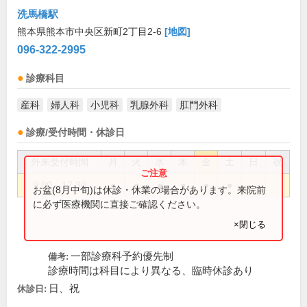
洗馬橋駅
熊本県熊本市中央区新町2丁目2-6
[地図]
096-322-2995
診療科目
産科
婦人科
小児科
乳腺外科
肛門外科
診療/受付時間・休診日
外来受付時間
月
火
水
木
金
土
日
祝
9:00～17:30
●
●
●
●
●
●
お盆(8月中旬)は休診・休業の場合があります。来院前
に必ず医療機関に直接ご確認ください。
×閉じる
一部診療科予約優先制
備考:
診療時間は科目により異なる、臨時休診あり
日、祝
休診日: