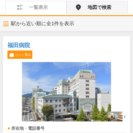
一覧表示
地図で検索
駅から近い順に全
1
件を表示
福田病院
5
口コミ
件
所在地・電話番号