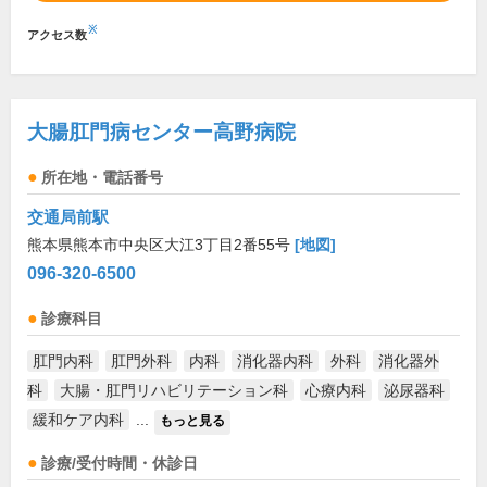
※
アクセス数
大腸肛門病センター高野病院
所在地・電話番号
交通局前駅
熊本県熊本市中央区大江3丁目2番55号
[地図]
096-320-6500
診療科目
肛門内科
肛門外科
内科
消化器内科
外科
消化器外
科
大腸・肛門リハビリテーション科
心療内科
泌尿器科
緩和ケア内科
...
もっと見る
診療/受付時間・休診日