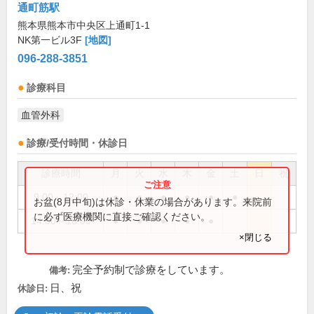
通町筋駅
熊本県熊本市中央区上通町1-1
NK第一ビル3F
[地図]
096-288-3851
診療科目
血管外科
診療/受付時間・休診日
診療時間
月
火
水
木
金
土
日
祝
9:00～12:00
●
●
●
●
●
●
お盆(8月中旬)は休診・休業の場合があります。来院前
に必ず医療機関に直接ご確認ください。
14:00～18:00
●
●
●
●
●
×閉じる
完全予約制で診療をしています。
備考:
日、祝
休診日: