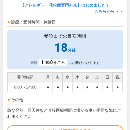
【アレルギー・花粉症専門外来】はじめました！
こちらから＞＞
診療／受付時間・休診日
受診までの目安時間
18
分後
11
8
時
分ごろ
最短
にお呼びいたします
受付時間
月
火
水
木
金
土
日
祝
0:00～24:00
●
●
●
●
●
●
●
●
その他
急な発熱、悪天候など直接医療機関に掛かる事が困難な際にご
利用ください