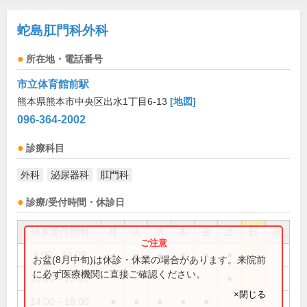
蛇島肛門科外科
所在地・電話番号
市立体育館前駅
熊本県熊本市中央区出水1丁目6-13
[地図]
096-364-2002
診療科目
外科
泌尿器科
肛門科
診療/受付時間・休診日
外来受付時間
月
火
水
木
金
土
日
祝
9:00～13:00
●
●
●
●
●
●
お盆(8月中旬)は休診・休業の場合があります。来院前
に必ず医療機関に直接ご確認ください。
13:00～15:00
●
×閉じる
14:00～18:00
●
●
●
●
●