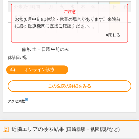
外来受付時間
月
火
水
木
金
土
日
祝
8:30～11:30
●
●
●
●
●
●
●
お盆(8月中旬)は休診・休業の場合があります。来院前
に必ず医療機関に直接ご確認ください。
13:30～16:30
●
●
●
●
●
×閉じる
土・日曜午前のみ
備考:
祝
休診日:
オンライン診療
この医院の詳細をみる
※
アクセス数
近隣エリアの検索結果
(田崎橋駅・祇園橋駅など)