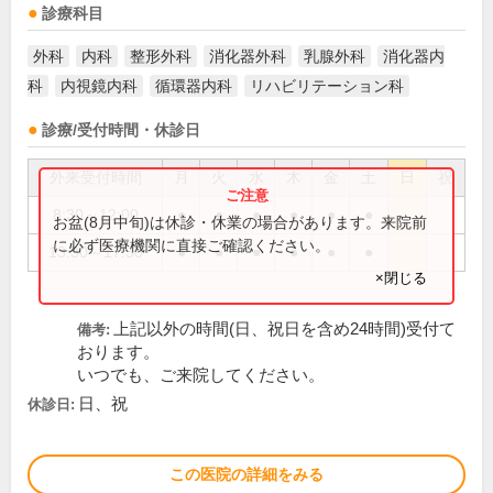
診療科目
外科
内科
整形外科
消化器外科
乳腺外科
消化器内
科
内視鏡内科
循環器内科
リハビリテーション科
診療/受付時間・休診日
外来受付時間
月
火
水
木
金
土
日
祝
8:30～12:00
●
●
●
●
●
●
お盆(8月中旬)は休診・休業の場合があります。来院前
に必ず医療機関に直接ご確認ください。
13:30～17:30
●
●
●
●
●
●
×閉じる
上記以外の時間(日、祝日を含め24時間)受付て
備考:
おります。
いつでも、ご来院してください。
日、祝
休診日:
この医院の詳細をみる