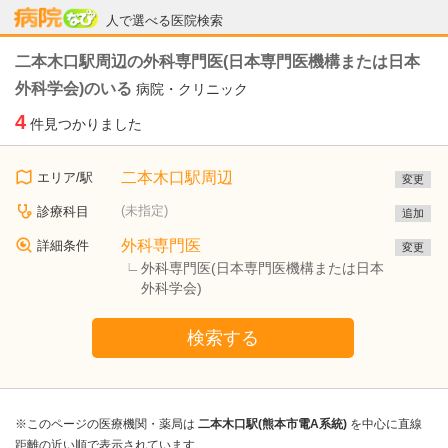
病院なび
人で選べる医院検索
二本木口駅周辺の外科専門医(日本専門医機構または日本
外科学会)のいる
病院・クリニック
4
件見つかりました
二本木口駅周辺
エリア/駅
変更
(未指定)
診療科目
追加
外科専門医
詳細条件
変更
外科専門医(日本専門医機構または日本
外科学会)
検索する
※このページの医療機関・薬局は
二本木口駅(熊本市電A系統)
を中心に直線
距離の近い順で表示されています