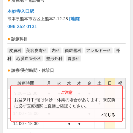
所在地・電話番号
本妙寺入口駅
熊本県熊本市西区上熊本2-12-28
[地図]
096-352-0131
診療科目
皮膚科
美容皮膚科
内科
循環器科
アレルギー科
外
科
心臓血管外科
整形外科
胃腸科
診療/受付時間・休診日
診療時間
月
火
水
木
金
土
日
祝
9:00～12:30
●
●
●
●
●
お盆(8月中旬)は休診・休業の場合があります。来院前
9:00～13:00
●
に必ず医療機関に直接ご確認ください。
14:00～18:00
●
●
×閉じる
14:00～18:30
●
●