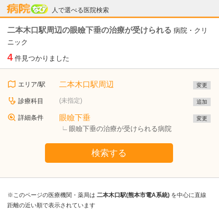
病院なび
人で選べる医院検索
二本木口駅周辺の眼瞼下垂の治療が受けられる
病院・クリ
ニック
4
件見つかりました
二本木口駅周辺
エリア/駅
変更
(未指定)
診療科目
追加
眼瞼下垂
詳細条件
変更
眼瞼下垂の治療が受けられる病院
検索する
※このページの医療機関・薬局は
二本木口駅(熊本市電A系統)
を中心に直線
距離の近い順で表示されています