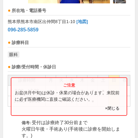
所在地・電話番号
熊本県熊本市南区出仲間8丁目1-10
[地図]
096-285-5859
診療科目
眼科
診療/受付時間・休診日
診療時間
月
火
水
木
金
土
日
祝
9:00～12:30
●
●
●
●
●
●
お盆(8月中旬)は休診・休業の場合があります。来院前
に必ず医療機関に直接ご確認ください。
14:30～18:00
●
●
●
●
×閉じる
受付は診療終了30分前まで
備考:
火曜日午後・手術あり(手術後に診療を開始しま
す。)