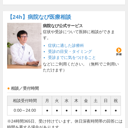
【24h】
病院なび医療相談
病院なび公式サービス
症状や受診について医師に相談ができま
す。
症状に適した診療科
受診の目安・タイミング
受診までに気をつけること
などにご利用ください。（無料でご利用い
ただけます）
相談／受付時間
相談受付時間
月
火
水
木
金
土
日
祝
0:00～24:00
●
●
●
●
●
●
●
●
※24時間365日、受け付けています。休日深夜時間帯の回答には
時間を要する場合があります。