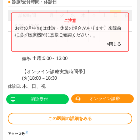
診療/受付時間・休診日
診療時間
月
火
水
木
金
土
日
祝
9:00～13:00
●
●
●
●
●
お盆(8月中旬)は休診・休業の場合があります。来院前
に必ず医療機関に直接ご確認ください。
14:00～18:00
●
●
●
●
×閉じる
土曜:9:00～13:00
備考:
【オンライン診療実施時間帯】
(火)18:00～18:30
木、日、祝
休診日:
オンライン診療
初診受付
この医院の詳細をみる
※
アクセス数