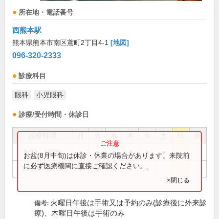
所在地・電話番号
西熊本駅
熊本県熊本市南区鳶町2丁目4-1
[地図]
096-320-2333
診療科目
眼科
小児眼科
診療/受付時間・休診日
診療時間
月
火
水
木
金
土
日
祝
9:00～12:30
●
●
●
●
●
●
お盆(8月中旬)は休診・休業の場合があります。来院前
に必ず医療機関に直接ご確認ください。
14:30～18:00
●
●
●
●
●
×閉じる
火曜日午後は手術又は予約のみ(診療後に外来診
備考:
療)、木曜日午後は手術のみ