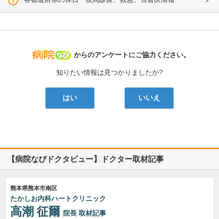
病院なび
からのアンケートにご協力ください。
知りたい情報は見つかりましたか?
はい
いいえ
【病院なびドクタビュー】ドクター取材記事
熊本県熊本市南区
たかしお内科ハートクリニック
高潮 征爾
院長
取材記事