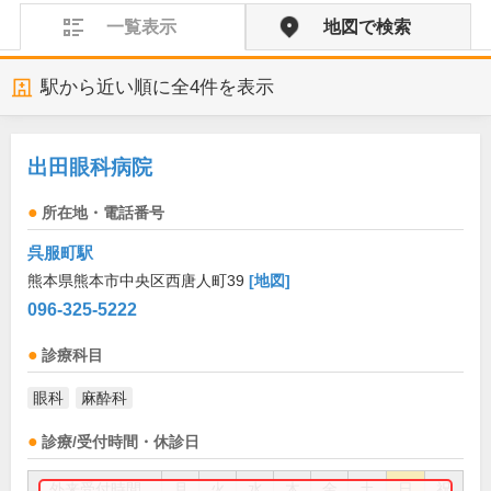
一覧表示
地図で検索
駅から近い順に全
4
件を表示
出田眼科病院
所在地・電話番号
呉服町駅
熊本県熊本市中央区西唐人町39
[地図]
096-325-5222
診療科目
眼科
麻酔科
診療/受付時間・休診日
外来受付時間
月
火
水
木
金
土
日
祝