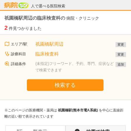
病院なび
人で選べる医院検索
祇園橋駅周辺の臨床検査科の
病院・クリニック
2
件見つかりました
祇園橋駅周辺
エリア/駅
変更
臨床検査科
診療科目
変更
(未指定)フリーワード、予約、専門、症状など
詳細条件
追加
で検索できます
検索する
※このページの医療機関・薬局は
祇園橋駅(熊本市電A系統)
を中心に直線距
離の近い順で表示されています