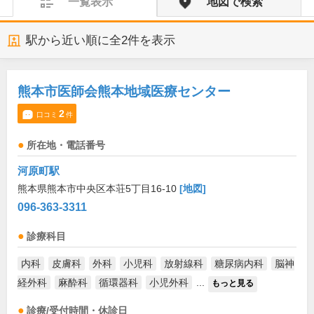
一覧表示
地図で検索
駅から近い順に全
2
件を表示
熊本市医師会熊本地域医療センター
2
口コミ
件
所在地・電話番号
河原町駅
熊本県熊本市中央区本荘5丁目16-10
[地図]
096-363-3311
診療科目
内科
皮膚科
外科
小児科
放射線科
糖尿病内科
脳神
経外科
麻酔科
循環器科
小児外科
...
もっと見る
診療/受付時間・休診日