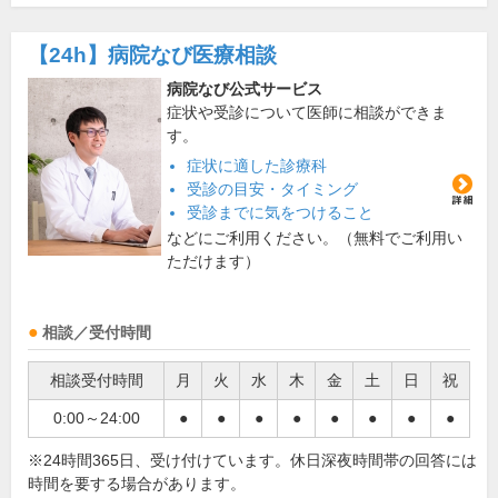
【24h】
病院なび医療相談
病院なび公式サービス
症状や受診について医師に相談ができま
す。
症状に適した診療科
受診の目安・タイミング
受診までに気をつけること
などにご利用ください。（無料でご利用い
ただけます）
相談／受付時間
相談受付時間
月
火
水
木
金
土
日
祝
0:00～24:00
●
●
●
●
●
●
●
●
※24時間365日、受け付けています。休日深夜時間帯の回答には
時間を要する場合があります。