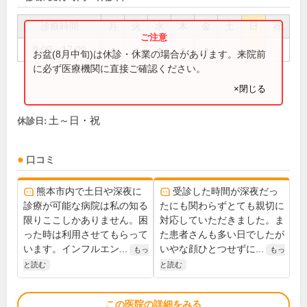
診療時間
月
火
水
木
金
土
日
祝
9:00～17:00
●
●
●
●
●
お盆(8月中旬)は休診・休業の場合があります。来院前
に必ず医療機関に直接ご確認ください。
×閉じる
土～日・祝
休診日:
口コミ
熊本市内で土日や深夜に
受診した時間が深夜だっ
診療が可能な病院は私の知る
たにも関わらずとても親切に
限りここしかありません。困
対応していただきました。ま
った時は利用させてもらって
た患者さんも多い日でしたが
います。インフルエン...
いやな顔ひとつせずに...
もっ
もっ
と読む
と読む
この医院の詳細をみる