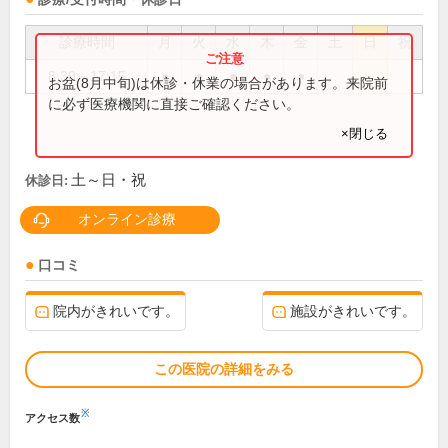
診療時間
月
火
水
木
金
土
日
祝
8:30～17:15
●
●
●
●
●
お盆(8月中旬)は休診・休業の場合があります。来院前
に必ず医療機関に直接ご確認ください。
×閉じる
土～日・祝
休診日:
オンライン診療
口コミ
院内がきれいです。
施設がきれいです。
この医院の詳細をみる
※
アクセス数