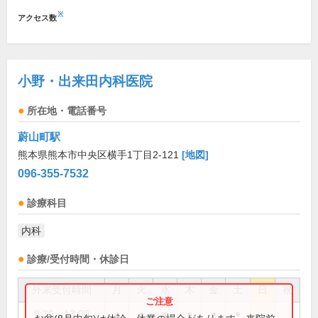
※
アクセス数
小野・出来田内科医院
所在地・電話番号
蔚山町駅
熊本県熊本市中央区横手1丁目2-121
[地図]
096-355-7532
診療科目
内科
診療/受付時間・休診日
外来受付時間
月
火
水
木
金
土
日
祝
8:30～13:00
●
●
●
●
●
●