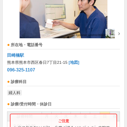
所在地・電話番号
田崎橋駅
熊本県熊本市西区春日7丁目21-15
[地図]
096-325-1107
診療科目
婦人科
診療/受付時間・休診日
診療時間
月
火
水
木
金
土
日
祝
9:00～12:30
●
●
●
●
●