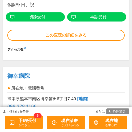
日、祝
休診日:
初診受付
再診受付
この医院の詳細をみる
※
アクセス数
御幸病院
所在地・電話番号
熊本県熊本市南区御幸笛田6丁目7-40
[地図]
096-378-1166
条件変更
8
診療科目
予約/受付
現在診療
現在地
内科
循環器内科
呼吸器内科
消化器内科
腎臓内科
整