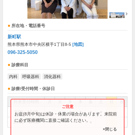
所在地・電話番号
新町駅
熊本県熊本市中央区横手1丁目8-5
[地図]
096-325-5050
診療科目
内科
呼吸器科
消化器科
診療/受付時間・休診日
外来受付時間
月
火
水
木
金
土
日
祝
9:00～12:00
●
●
●
●
●
●
お盆(8月中旬)は休診・休業の場合があります。来院前
に必ず医療機関に直接ご確認ください。
14:00～17:00
●
●
●
●
×閉じる