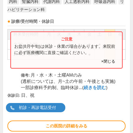
内科
腎臓内科
代謝内科
人工透析内科
呼吸器内科
リ
ハビリテーション科
診療/受付時間・休診日
外来受付時間
月
火
水
木
金
土
日
祝
9:30～12:30
●
●
●
●
●
●
お盆(8月中旬)は休診・休業の場合があります。来院前
に必ず医療機関に直接ご確認ください。
14:00～16:00
●
●
×閉じる
月・水・木・土曜AMのみ
備考:
(透析については、月~土の午前・午後とも実施)
一部診療科予約制、臨時休診...(
続きを読む
)
日、祝
休診日:
初診・再診電話受付
この医院の詳細をみる