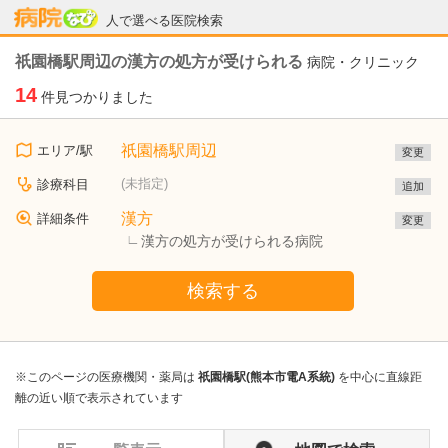
病院なび
人で選べる医院検索
祇園橋駅周辺の漢方の処方が受けられる
病院・クリニック
14
件見つかりました
祇園橋駅周辺
エリア/駅
変更
(未指定)
診療科目
追加
漢方
詳細条件
変更
漢方の処方が受けられる病院
検索する
※このページの医療機関・薬局は
祇園橋駅(熊本市電A系統)
を中心に直線距
離の近い順で表示されています