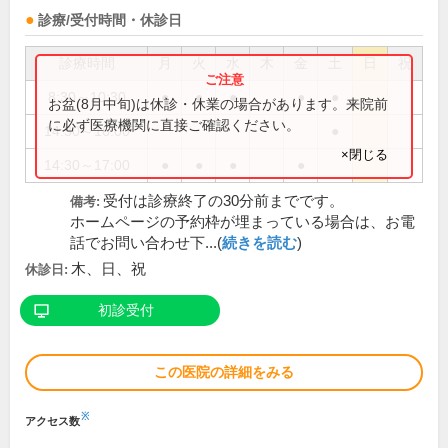
診療/受付時間・休診日
診療時間
月
火
水
木
金
土
日
祝
8:30～10:30
●
●
●
●
●
お盆(8月中旬)は休診・休業の場合があります。来院前
に必ず医療機関に直接ご確認ください。
14:30～16:00
●
×閉じる
14:30～17:00
●
●
●
●
受付は診療終了の30分前までです。
備考:
ホームページの予約枠が埋まっている場合は、お電
話でお問い合わせ下...(
続きを読む
)
木、日、祝
休診日:
初診受付
この医院の詳細をみる
※
アクセス数