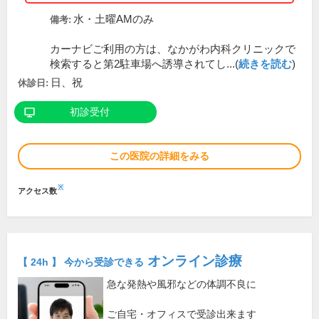
水・土曜AMのみ
備考:
カーナビご利用の方は、なかがわ内科クリニックで
検索すると第2駐車場へ誘導されてし...(
続きを読む
)
日、祝
休診日:
初診受付
この医院の詳細をみる
※
アクセス数
オンライン診療
【 24h 】 今から受診できる
急な発熱や風邪などの体調不良に
ご自宅・オフィスで受診出来ます