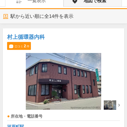
一覧表示
地図で検索
駅から近い順に全
14
件を表示
村上循環器内科
2
口コミ
件
所在地・電話番号
河原町駅