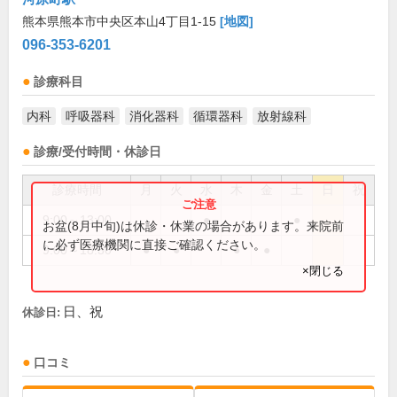
熊本県熊本市中央区本山4丁目1-15
[地図]
096-353-6201
診療科目
内科
呼吸器科
消化器科
循環器科
放射線科
診療/受付時間・休診日
診療時間
月
火
水
木
金
土
日
祝
9:00～13:00
●
●
お盆(8月中旬)は休診・休業の場合があります。来院前
に必ず医療機関に直接ご確認ください。
9:00～18:30
●
●
●
●
×閉じる
日、祝
休診日:
口コミ