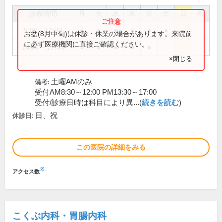
診療時間
月
火
水
木
金
土
日
祝
9:00～12:30
●
●
●
●
●
●
お盆(8月中旬)は休診・休業の場合があります。来院前
に必ず医療機関に直接ご確認ください。
14:00～17:30
●
●
●
●
●
×閉じる
土曜AMのみ
備考:
受付AM8:30～12:00 PM13:30～17:00
受付/診療日時は科目により異...(
続きを読む
)
日、祝
休診日:
この医院の詳細をみる
※
アクセス数
こくぶ内科・胃腸内科