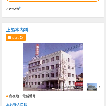
※
アクセス数
上熊本内科
2
口コミ
件
所在地・電話番号
本妙寺入口駅