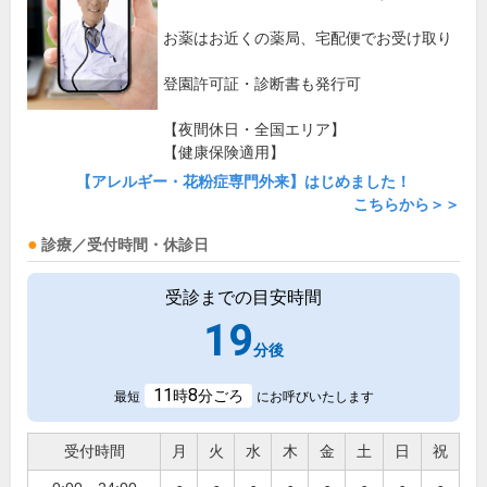
お薬はお近くの薬局、宅配便でお受け取り
登園許可証・診断書も発行可
【夜間休日・全国エリア】
【健康保険適用】
【アレルギー・花粉症専門外来】はじめました！
こちらから＞＞
診療／受付時間・休診日
受診までの目安時間
19
分後
11
8
時
分ごろ
最短
にお呼びいたします
受付時間
月
火
水
木
金
土
日
祝