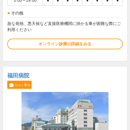
0:00～24:00
●
●
●
●
●
●
●
●
その他
急な発熱、悪天候など直接医療機関に掛かる事が困難な際にご
利用ください
オンライン診療の詳細をみる
福田病院
5
口コミ
件