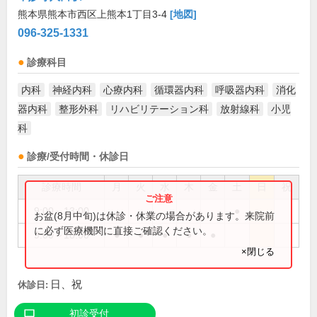
熊本県熊本市西区上熊本1丁目3-4
[地図]
096-325-1331
診療科目
内科
神経内科
心療内科
循環器内科
呼吸器内科
消化
器内科
整形外科
リハビリテーション科
放射線科
小児
科
診療/受付時間・休診日
診療時間
月
火
水
木
金
土
日
祝
9:00～13:00
●
お盆(8月中旬)は休診・休業の場合があります。来院前
に必ず医療機関に直接ご確認ください。
9:00～18:00
●
●
●
●
●
×閉じる
日、祝
休診日:
初診受付