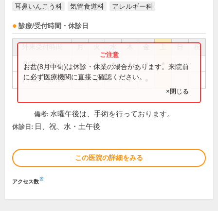
耳鼻いんこう科
気管食道科
アレルギー科
診療/受付時間・休診日
外来受付時間
月
火
水
木
金
土
日
祝
9:00～12:30
●
●
●
●
●
●
お盆(8月中旬)は休診・休業の場合があります。来院前
に必ず医療機関に直接ご確認ください。
14:30～18:00
●
●
●
●
×閉じる
水曜午後は、手術を行っております。
備考:
日、祝、水・土午後
休診日:
この医院の詳細をみる
※
アクセス数