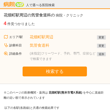
病院なび
人で選べる医院検索
花畑町駅周辺の気管食道科の
病院・クリニック
4
件見つかりました
花畑町駅周辺
エリア/駅
変更
気管食道科
診療科目
変更
(未指定)フリーワード、予約、専門、症状など
詳細条件
追加
で検索できます
検索する
※このページの医療機関・薬局は
花畑町駅(熊本市電A系統)
を中心に直線距
離の近い順で表示されています
以下の各駅(各路線)と共通の検索結果です