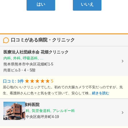
はい
いいえ
口コミがある病院・クリニック
医療法人社団緑水会
花畑クリニック
内科, 外科, 呼吸器科, ...
熊本県熊本市中央区花畑町1-5
尚亜ビル3・4・5階
5
口コミ: 3件
居心地のいいクリニックでした。初めての大腸カメラで不安だっのですが、先
生、看護師さんに色々と気を使って頂いて、安心して検...
続きを読む
熊谷耳鼻咽喉科医院
耳鼻いんこう科, 気管食道科, アレルギー科
熊本県熊本市中央区南坪井町4-19