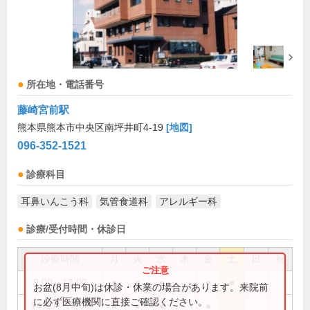
所在地・電話番号
藤崎宮前駅
熊本県熊本市中央区南坪井町4-19
[地図]
096-352-1521
診療科目
耳鼻いんこう科
気管食道科
アレルギー科
診療/受付時間・休診日
診療時間
月
火
水
木
金
土
日
祝
9:00～13:00
●
●
●
●
●
お盆(8月中旬)は休診・休業の場合があります。来院前
に必ず医療機関に直接ご確認ください。
14:30～18:00
●
●
●
●