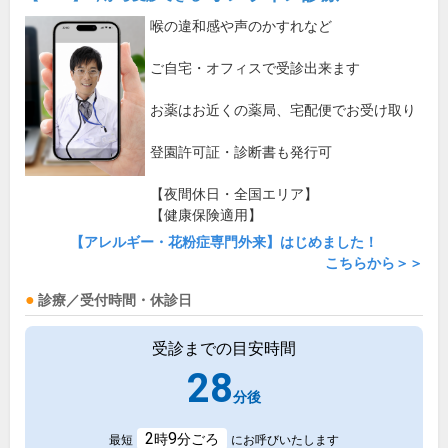
喉の違和感や声のかすれなど
ご自宅・オフィスで受診出来ます
お薬はお近くの薬局、宅配便でお受け取り
登園許可証・診断書も発行可
【夜間休日・全国エリア】
【健康保険適用】
【アレルギー・花粉症専門外来】はじめました！
こちらから＞＞
診療／受付時間・休診日
受診までの目安時間
28
分後
2
9
時
分ごろ
最短
にお呼びいたします