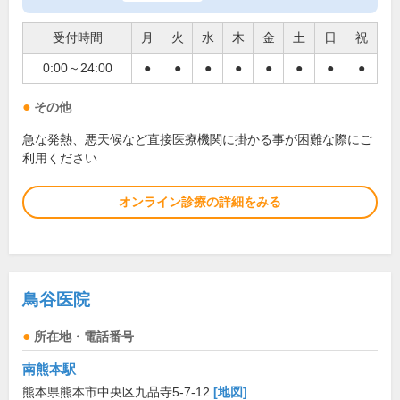
受付時間
月
火
水
木
金
土
日
祝
0:00～24:00
●
●
●
●
●
●
●
●
その他
急な発熱、悪天候など直接医療機関に掛かる事が困難な際にご
利用ください
オンライン診療の詳細をみる
鳥谷医院
所在地・電話番号
南熊本駅
熊本県熊本市中央区九品寺5-7-12
[地図]