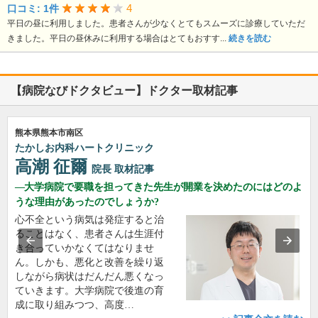
4
口コミ: 1件
平日の昼に利用しました。患者さんが少なくとてもスムーズに診療していただ
きました。平日の昼休みに利用する場合はとてもおすす...
続きを読む
【病院なびドクタビュー】ドクター取材記事
熊本県熊本市南区
たかしお内科ハートクリニック
高潮 征爾
院長
取材記事
大学病院で要職を担ってきた先生が開業を決めたのにはどのよ
うな理由があったのでしょうか?
心不全という病気は発症すると治
ることはなく、患者さんは生涯付
き合っていかなくてはなりませ
ん。しかも、悪化と改善を繰り返
しながら病状はだんだん悪くなっ
ていきます。大学病院で後進の育
成に取り組みつつ、高度…