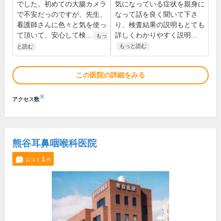
でした。初めての大腸カメラ
気になっている症状を親身に
で不安だっのですが、先生、
なって話を良く聞いて下さ
看護師さんに色々と気を使っ
り、検査結果の説明もとても
て頂いて、安心して検...
詳しくわかりやすく説明...
もっ
もっと読む
と読む
この医院の詳細をみる
※
アクセス数
熊谷耳鼻咽喉科医院
1
口コミ
件