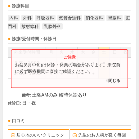
診療科目
内科
外科
呼吸器科
気管食道科
消化器科
胃腸科
肛
門科
放射線科
乳腺外科
診療/受付時間・休診日
外来受付時間
月
火
水
木
金
土
日
祝
8:30～13:00
●
●
●
●
●
●
お盆(8月中旬)は休診・休業の場合があります。来院前
に必ず医療機関に直接ご確認ください。
14:00～18:00
●
●
●
●
●
×閉じる
土曜AMのみ 臨時休診あり
備考:
日・祝
休診日:
口コミ
居心地のいいクリニック
先生のお人柄が良く毎回