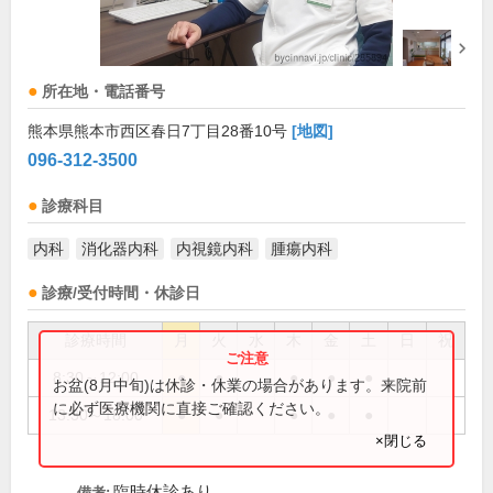
所在地・電話番号
熊本県熊本市西区春日7丁目28番10号
[地図]
096-312-3500
診療科目
内科
消化器内科
内視鏡内科
腫瘍内科
診療/受付時間・休診日
診療時間
月
火
水
木
金
土
日
祝
8:30～12:00
●
●
●
●
●
お盆(8月中旬)は休診・休業の場合があります。来院前
に必ず医療機関に直接ご確認ください。
13:30～18:00
●
●
●
●
●
×閉じる
臨時休診あり
備考: