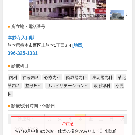
所在地・電話番号
本妙寺入口駅
熊本県熊本市西区上熊本1丁目3-4
[地図]
096-325-1331
診療科目
内科
神経内科
心療内科
循環器内科
呼吸器内科
消化
器内科
整形外科
リハビリテーション科
放射線科
小児
科
診療/受付時間・休診日
診療時間
月
火
水
木
金
土
日
祝
9:00～13:00
●
お盆(8月中旬)は休診・休業の場合があります。来院前