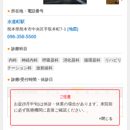
所在地・電話番号
水道町駅
熊本県熊本市中央区手取本町7-1
[地図]
096-356-5500
診療科目
内科
神経内科
呼吸器科
消化器科
循環器科
リハビリ
テーション科
放射線科
診療/受付時間・休診日
外来受付時間
月
火
水
木
金
土
日
祝
8:30～14:00
●
お盆(8月中旬)は休診・休業の場合があります。来院前
に必ず医療機関に直接ご確認ください。
8:30～18:00
●
●
●
●
●
×閉じる