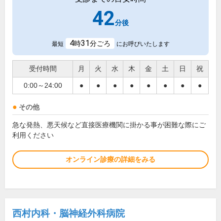
42
分後
4
31
時
分ごろ
最短
にお呼びいたします
受付時間
月
火
水
木
金
土
日
祝
0:00～24:00
●
●
●
●
●
●
●
●
その他
急な発熱、悪天候など直接医療機関に掛かる事が困難な際にご
利用ください
オンライン診療の詳細をみる
西村内科・脳神経外科病院