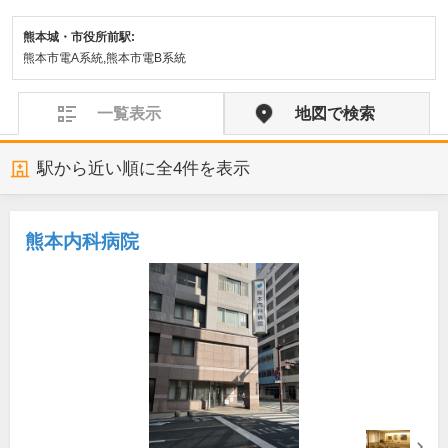
熊本城・市役所前駅:
熊本市電A系統,熊本市電B系統
一覧表示
地図で検索
駅から近い順に全
4
件を表示
熊本内科病院