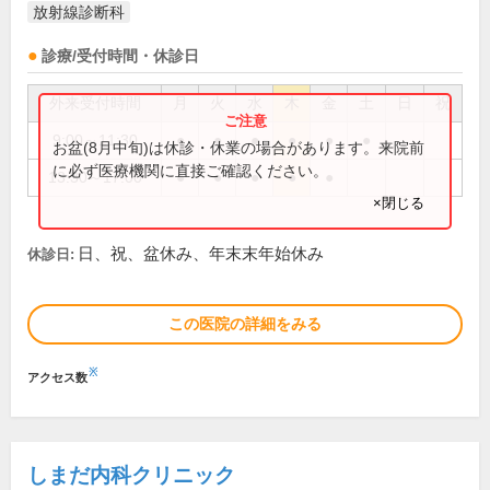
放射線診断科
診療/受付時間・休診日
外来受付時間
月
火
水
木
金
土
日
祝
9:00～11:30
●
●
●
●
●
●
お盆(8月中旬)は休診・休業の場合があります。来院前
に必ず医療機関に直接ご確認ください。
13:30～17:00
●
●
●
●
●
×閉じる
日、祝、盆休み、年末末年始休み
休診日:
この医院の詳細をみる
※
アクセス数
しまだ内科クリニック