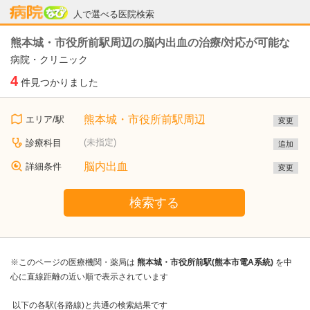
病院なび
人で選べる医院検索
熊本城・市役所前駅周辺の脳内出血の治療/対応が可能な
病院・クリニック
4
件見つかりました
熊本城・市役所前駅周辺
エリア/駅
変更
(未指定)
診療科目
追加
脳内出血
詳細条件
変更
検索する
※このページの医療機関・薬局は
熊本城・市役所前駅(熊本市電A系統)
を中
心に直線距離の近い順で表示されています
以下の各駅(各路線)と共通の検索結果です