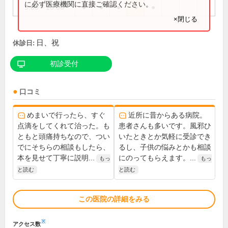
に必ず医療機関に直接ご確認ください。
9:00～18:00
●
●
●
●
●
×閉じる
日、祝
休診日:
初診受付
口コミ
めまいで行ったら、すぐ
近所に昔からある病院。
点滴をしてくれて治った。も
患者さんも多いです。風邪ひ
ともと頭痛持ちなので、つい
いたときとか気軽に受診でき
でにそちらの相談もしたら、
るし、子供の悩みとかも相談
本を見せて丁寧に説明...
にのってもらえます。...
もっ
もっ
と読む
と読む
この医院の詳細をみる
※
アクセス数