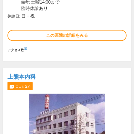
土曜14:00まで
備考:
臨時休診あり
日・祝
休診日:
この医院の詳細をみる
※
アクセス数
上熊本内科
2
口コミ
件