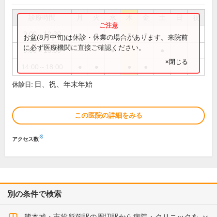
診療時間
月
火
水
木
金
土
日
祝
9:00～12:30
●
●
●
●
お盆(8月中旬)は休診・休業の場合があります。来院前
に必ず医療機関に直接ご確認ください。
9:00～13:00
●
●
×閉じる
14:00～18:00
●
●
●
●
日、祝、年末年始
休診日:
この医院の詳細をみる
※
アクセス数
別の条件で検索
熊本城・市役所前駅の周辺駅から病院・クリニックを