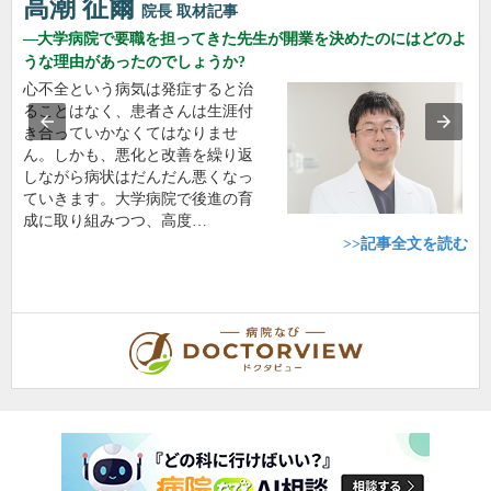
高潮 征爾
院長
取材記事
大学病院で要職を担ってきた先生が開業を決めたのにはどのよ
うな理由があったのでしょうか?
心不全という病気は発症すると治
ることはなく、患者さんは生涯付
き合っていかなくてはなりませ
ん。しかも、悪化と改善を繰り返
しながら病状はだんだん悪くなっ
ていきます。大学病院で後進の育
成に取り組みつつ、高度…
>>記事全文を読む