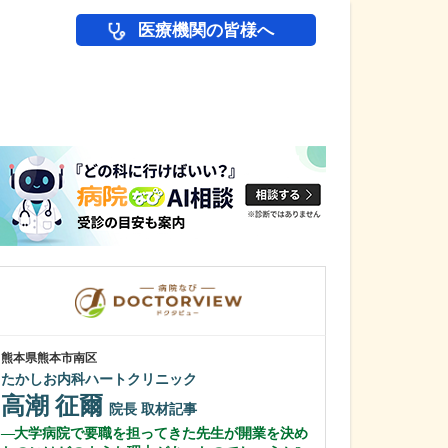
医療機関の皆様へ
医師(ドクター)の
熊本県熊本市南区
東京都渋谷区
たかしお内科ハートクリニック
恵比寿いたみと
高潮 征爾
加藤 類
院長
取材記事
院
大学病院で要職を担ってきた先生が開業を決め
ペインクリニッ