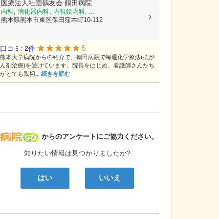
医療法人社団鶴友会
鶴田病院
内科, 消化器内科, 内視鏡内科, ...
熊本県熊本市東区保田窪本町10-112
5
口コミ: 2件
熊本大学病院からの紹介で、鶴田病院で毎週化学療法(抗が
ん剤治療)を受けています。院長をはじめ、看護師さんたち
がとても親切...
続きを読む
病院なび
からのアンケートにご協力ください。
知りたい情報は見つかりましたか?
はい
いいえ