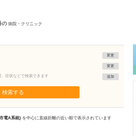
科の
病院・クリニック
変更
変更
門、症状などで検索できます
追加
検索する
東京都大田区
平和島駅前クリニック
市電A系統)
を中心に直線距離の近い順で表示されています
新谷 直樹
院長
取材記事
内科、血液内科では、どのような診療が受けら