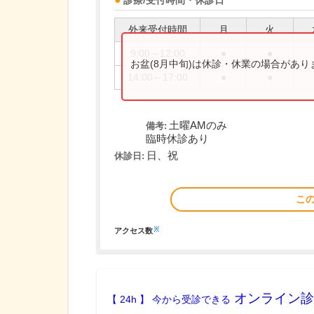
診療/受付時間・休診日
外来受付時間
月
火
9:00～12:00
●
●
お盆(8月中旬)は休診・休業の場合があ
14:00～17:00
●
●
土曜AMのみ
備考:
臨時休診あり
日、祝
休診日:
こ
※
アクセス数
オンライン診
【 24h 】 今から受診できる