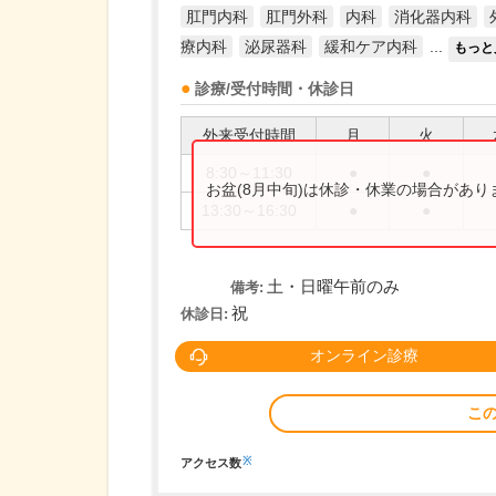
肛門内科
肛門外科
内科
消化器内科
療内科
泌尿器科
緩和ケア内科
...
もっと
診療/受付時間・休診日
外来受付時間
月
火
8:30～11:30
●
●
お盆(8月中旬)は休診・休業の場合があ
13:30～16:30
●
●
土・日曜午前のみ
備考:
祝
休診日:
オンライン診療
こ
※
アクセス数