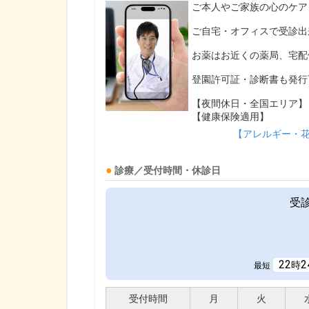
ご本人やご家族の心のケア
ご自宅・オフィスで受診出
お薬はお近くの薬局、宅配
登園許可証・診断書も発行
【夜間休日・全国エリア】
【健康保険適用】
【アレルギー・
診療／受付時間・休診日
受
22
2
時
最短
受付時間
月
火