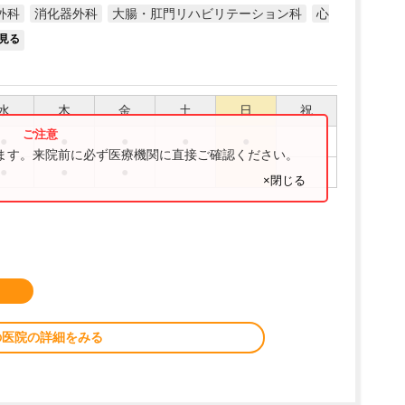
外科
消化器外科
大腸・肛門リハビリテーション科
心
見る
水
木
金
土
日
祝
●
●
●
●
●
ります。来院前に必ず医療機関に直接ご確認ください。
●
●
●
×閉じる
の医院の詳細をみる