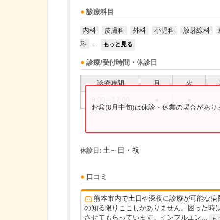
診療科目
内科
皮膚科
外科
小児科
放射線科
科
...
もっと見る
診療/受付時間・休診日
診療時間
月
火
9:00～17:00
●
●
お盆(8月中旬)は休診・休業の場合があ
土～日・祝
休診日:
口コミ
熊本市内で土日や深夜に診療が可能な病
の知る限りここしかありません。困った時
させてもらっています。インフルエン...
も