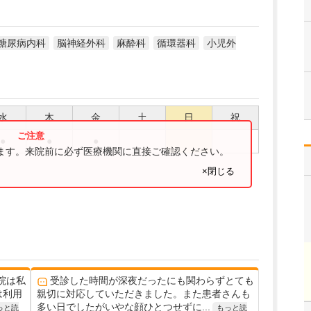
糖尿病内科
脳神経外科
麻酔科
循環器科
小児外
水
木
金
土
日
祝
●
●
●
ります。来院前に必ず医療機関に直接ご確認ください。
×閉じる
院は私
受診した時間が深夜だったにも関わらずとても
は利用
親切に対応していただきました。また患者さんも
多い日でしたがいやな顔ひとつせずに...
っと読
もっと読