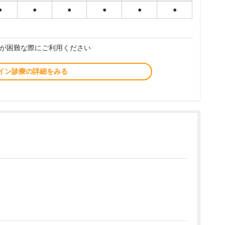
●
●
●
●
●
●
が困難な際にご利用ください
イン診療の詳細をみる