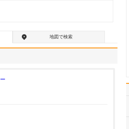
れるのか教えてください。
当院では貧血や肝機能、
腎機能、血糖値、HbA1c
などの血液検査は院内で
実施可能であり、30分以
内に結果をお伝えできる
地図で検索
体制を整えています。感
染症に関しては各種抗原
キットに加えて、状況に
応じてマイコプラズ…
>>記事全文を読む
ー