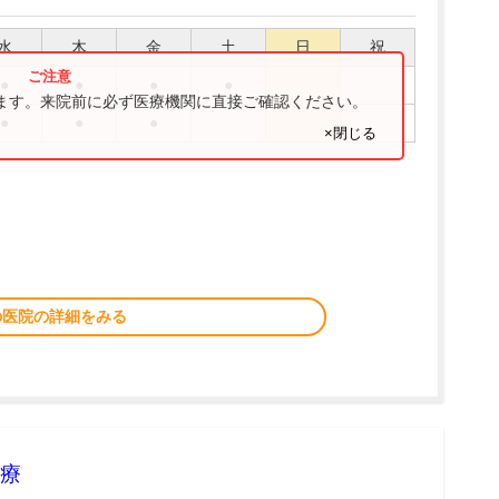
水
木
金
土
日
祝
●
●
●
●
ります。来院前に必ず医療機関に直接ご確認ください。
●
●
●
×閉じる
の医院の詳細をみる
療