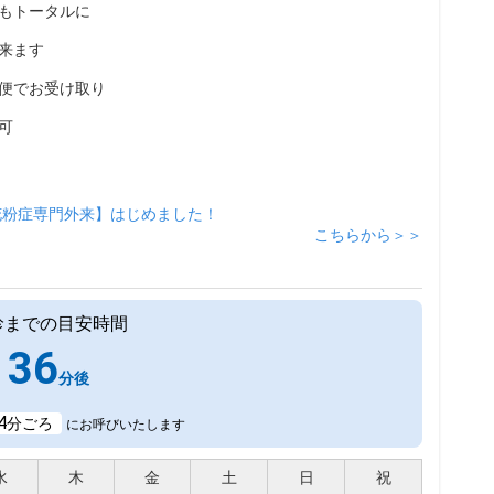
もトータルに
来ます
便でお受け取り
可
花粉症専門外来】はじめました！
こちらから＞＞
診までの目安時間
36
分後
4
分ごろ
にお呼びいたします
水
木
金
土
日
祝