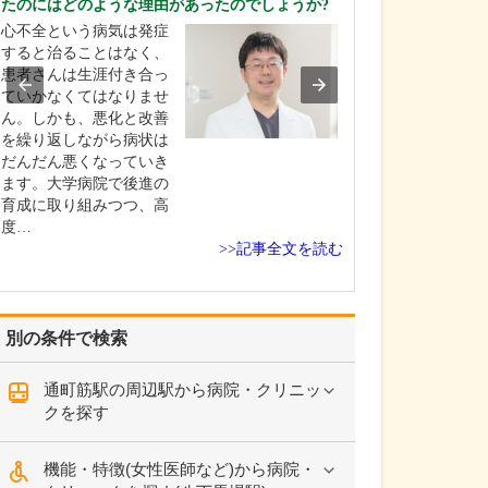
たのにはどのような理由があったのでしょうか?
「ペイン」とは
心不全という病気は発症
という意味です
すると治ることはなく、
や部位にかかわ
患者さんは生涯付き合っ
性的な痛みを抱
ていかなくてはなりませ
が診療の対象と
ん。しかも、悪化と改善
す。おもな対象
を繰り返しながら病状は
ては頭痛、肩こ
だんだん悪くなっていき
痛、帯状疱疹な
ます。大学病院で後進の
なものから、手
育成に取り組みつつ、高
引く痛…
度…
>>記事全文を読む
別の条件で検索
通町筋駅の周辺駅から病院・クリニッ
クを探す
機能・特徴(女性医師など)から病院・