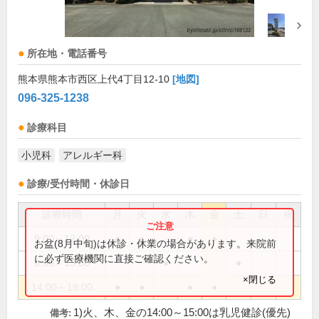
所在地・電話番号
熊本県熊本市西区上代4丁目12-10
[地図]
096-325-1238
診療科目
小児科
アレルギー科
診療/受付時間・休診日
診療時間
月
火
水
木
金
土
日
祝
9:00～12:00
●
●
●
●
お盆(8月中旬)は休診・休業の場合があります。来院前
に必ず医療機関に直接ご確認ください。
9:00～13:00
●
●
×閉じる
14:00～18:00
●
●
●
●
1)火、木、金の14:00～15:00は乳児健診(優先)
備考: