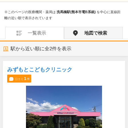
※このページの医療機関・薬局は
洗馬橋駅(熊本市電B系統)
を中心に直線距
離の近い順で表示されています
一覧表示
地図で検索
駅から近い順に全
2
件を表示
みずもとこどもクリニック
1
口コミ
件