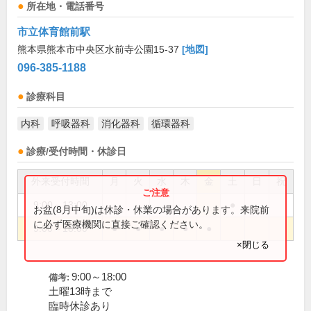
所在地・電話番号
市立体育館前駅
熊本県熊本市中央区水前寺公園15-37
[地図]
096-385-1188
診療科目
内科
呼吸器科
消化器科
循環器科
診療/受付時間・休診日
外来受付時間
月
火
水
木
金
土
日
祝
9:00～13:00
●
お盆(8月中旬)は休診・休業の場合があります。来院前
に必ず医療機関に直接ご確認ください。
9:00～18:00
●
●
●
●
●
×閉じる
9:00～18:00
備考:
土曜13時まで
臨時休診あり