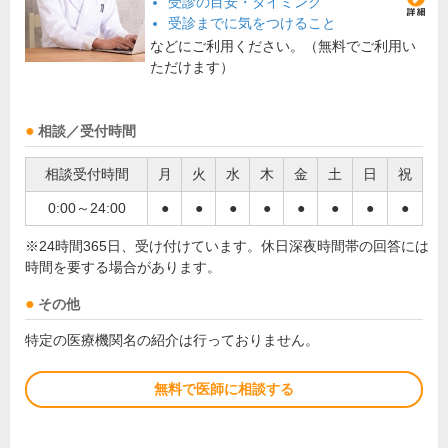
受診の目安・タイミング
受診までに気をつけること
などにご利用ください。（無料でご利用い
ただけます）
相談／受付時間
相談受付時間
月
火
水
木
金
土
日
祝
0:00～24:00
●
●
●
●
●
●
●
●
※24時間365日、受け付けています。休日深夜時間帯の回答には
時間を要する場合があります。
その他
特定の医療機関名の紹介は行っておりません。
無料で医師に相談する