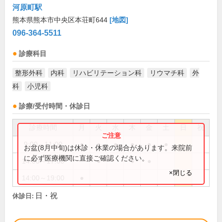
河原町駅
熊本県熊本市中央区本荘町644
[地図]
096-364-5511
診療科目
整形外科
内科
リハビリテーション科
リウマチ科
外
科
小児科
診療/受付時間・休診日
診療時間
月
火
水
木
金
土
日
祝
9:00～11:00
●
●
●
●
●
●
お盆(8月中旬)は休診・休業の場合があります。来院前
に必ず医療機関に直接ご確認ください。
14:00～17:00
●
●
●
×閉じる
14:00～19:00
●
日・祝
休診日: