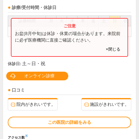
診療/受付時間・休診日
診療時間
月
火
水
木
金
土
日
祝
8:30～17:15
●
●
●
●
●
お盆(8月中旬)は休診・休業の場合があります。来院前
に必ず医療機関に直接ご確認ください。
×閉じる
土～日・祝
休診日:
オンライン診療
口コミ
院内がきれいです。
施設がきれいです。
この医院の詳細をみる
※
アクセス数