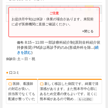
外来受付時間
月
火
水
木
金
土
日
祝
8:15～11:00
●
●
●
●
●
お盆(8月中旬)は休診・休業の場合があります。来院前
に必ず医療機関に直接ご確認ください。
×閉じる
8:15～11:00 一部診療科紹介制(原則全科紹介状
備考:
持参推奨) PM診は再診予約のみ(形成外科を除...(
続
きを読む
)
土～日・祝
休診日:
口コミ
医師、看護師
新しく移設した病院です。綺麗で清
の対応が良い。
潔感があります。また熊本市中心部に
担当医でなくても
あるため交通の便もよいです。近くに
配慮が整っていた
熊本城があるので眺め...
もっと読む