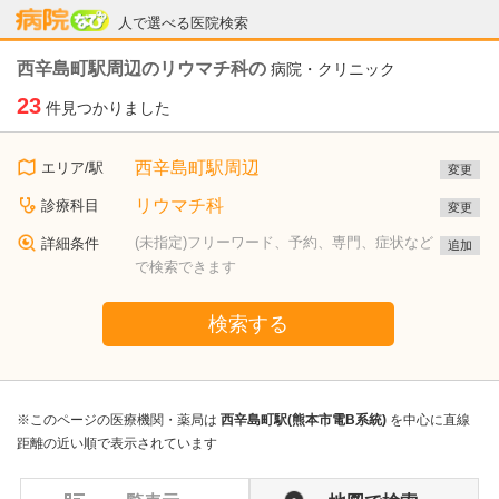
病院なび
人で選べる医院検索
西辛島町駅周辺のリウマチ科の
病院・クリニック
23
件見つかりました
西辛島町駅周辺
エリア/駅
変更
リウマチ科
診療科目
変更
(未指定)フリーワード、予約、専門、症状など
詳細条件
追加
で検索できます
検索する
※このページの医療機関・薬局は
西辛島町駅(熊本市電B系統)
を中心に直線
距離の近い順で表示されています