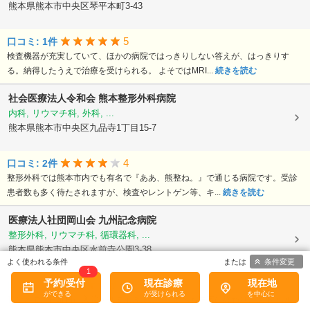
熊本県熊本市中央区琴平本町3-43
5
口コミ: 1件
検査機器が充実していて、ほかの病院ではっきりしない答えが、はっきりす
る。納得したうえで治療を受けられる。 よそではMRI...
続きを読む
社会医療法人令和会
熊本整形外科病院
内科, リウマチ科, 外科, ...
熊本県熊本市中央区九品寺1丁目15-7
4
口コミ: 2件
整形外科では熊本市内でも有名で『ああ、熊整ね。』で通じる病院です。受診
患者数も多く待たされますが、検査やレントゲン等、キ...
続きを読む
医療法人社団岡山会
九州記念病院
整形外科, リウマチ科, 循環器科, ...
熊本県熊本市中央区水前寺公園3-38
条件変更
1
予約/受付
現在診療
現在地
4.33
口コミ: 3件
私ごとで、日曜日に入院させて頂きました。オペも無事に終わり、(頚椎ヘルニ