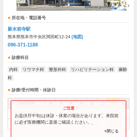
所在地・電話番号
新水前寺駅
熊本県熊本市中央区岡田町12-24
[地図]
096-371-1188
診療科目
内科
リウマチ科
整形外科
リハビリテーション科
麻酔
科
診療/受付時間・休診日
診療時間
月
火
水
木
金
土
日
祝
9:00～12:30
●
●
●
●
●
●
お盆(8月中旬)は休診・休業の場合があります。来院前
に必ず医療機関に直接ご確認ください。
14:00～17:30
●
●
●
●
●
×閉じる