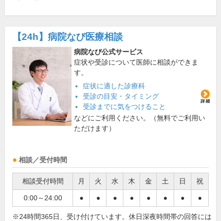
【24h】
病院なび医療相談
病院なび公式サービス
症状や受診について医師に相談ができま
す。
症状に適した診療科
受診の目安・タイミング
受診までに気をつけること
などにご利用ください。（無料でご利用い
ただけます）
相談／受付時間
相談受付時間
月
火
水
木
金
土
日
祝
0:00～24:00
●
●
●
●
●
●
●
●
※24時間365日、受け付けています。休日深夜時間帯の回答には