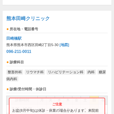
熊本田崎クリニック
所在地・電話番号
田崎橋駅
熊本県熊本市西区田崎2丁目5-30
[地図]
096-211-0011
診療科目
整形外科
リウマチ科
リハビリテーション科
内科
糖尿
病内科
診療/受付時間・休診日
診療時間
月
火
水
木
金
土
日
祝
9:00～13:00
●
●
●
●
●
●
お盆(8月中旬)は休診・休業の場合があります。来院前