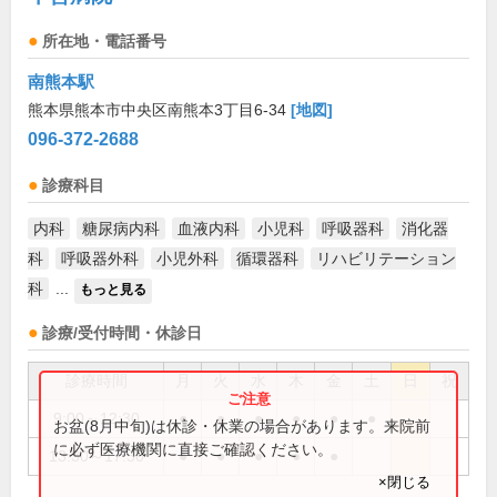
所在地・電話番号
南熊本駅
熊本県熊本市中央区南熊本3丁目6-34
[地図]
096-372-2688
診療科目
内科
糖尿病内科
血液内科
小児科
呼吸器科
消化器
科
呼吸器外科
小児外科
循環器科
リハビリテーション
科
...
もっと見る
診療/受付時間・休診日
診療時間
月
火
水
木
金
土
日
祝
9:00～12:30
●
●
●
●
●
●
お盆(8月中旬)は休診・休業の場合があります。来院前
に必ず医療機関に直接ご確認ください。
13:30～17:30
●
●
●
●
●
×閉じる