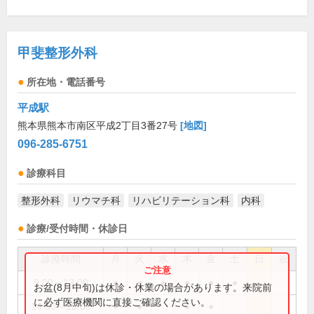
甲斐整形外科
所在地・電話番号
平成駅
熊本県熊本市南区平成2丁目3番27号
[地図]
096-285-6751
診療科目
整形外科
リウマチ科
リハビリテーション科
内科
診療/受付時間・休診日
診療時間
月
火
水
木
金
土
日
祝
9:00～13:00
●
●
●
●
●
●
お盆(8月中旬)は休診・休業の場合があります。来院前
に必ず医療機関に直接ご確認ください。
14:00～18:00
●
●
●
●