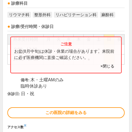
診療科目
リウマチ科
整形外科
リハビリテーション科
麻酔科
診療/受付時間・休診日
外来受付時間
月
火
水
木
金
土
日
祝
9:00～12:30
●
●
●
●
●
●
お盆(8月中旬)は休診・休業の場合があります。来院前
に必ず医療機関に直接ご確認ください。
14:00～17:30
●
●
●
●
×閉じる
木・土曜AMのみ
備考:
臨時休診あり
日・祝
休診日:
この医院の詳細をみる
※
アクセス数