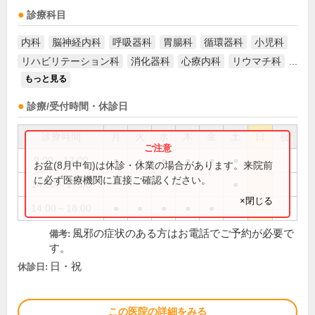
診療科目
内科
脳神経内科
呼吸器科
胃腸科
循環器科
小児科
リハビリテーション科
消化器科
心療内科
リウマチ科
...
もっと見る
診療/受付時間・休診日
診療時間
月
火
水
木
金
土
日
祝
9:00～13:00
●
●
●
●
●
●
お盆(8月中旬)は休診・休業の場合があります。来院前
に必ず医療機関に直接ご確認ください。
14:00～17:00
●
×閉じる
14:00～18:00
●
●
●
●
●
風邪の症状のある方はお電話でご予約が必要で
備考:
す。
日・祝
休診日:
この医院の詳細をみる