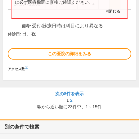
に必ず医療機関に直接ご確認ください。
14:30～18:00
●
●
●
●
●
×閉じる
受付/診療日時は科目により異なる
備考:
日、祝
休診日:
この医院の詳細をみる
※
アクセス数
次の8件を表示
1
2
駅から近い順に
23
件中、
1～15件
別の条件で検索