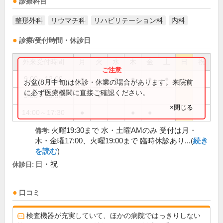
診療科目
整形外科
リウマチ科
リハビリテーション科
内科
診療/受付時間・休診日
外来受付時間
月
火
水
木
金
土
日
祝
9:00～12:00
●
●
●
●
●
お盆(8月中旬)は休診・休業の場合があります。来院前
に必ず医療機関に直接ご確認ください。
9:00～19:30
●
×閉じる
14:00～17:30
●
●
●
火曜19:30まで 水・土曜AMのみ 受付は月・
備考:
木・金曜17:00、火曜19:00まで 臨時休診あり...(
続き
を読む
)
日・祝
休診日:
口コミ
検査機器が充実していて、ほかの病院ではっきりしない