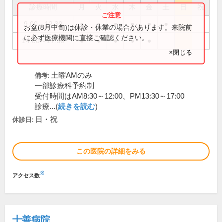
診療時間
月
火
水
木
金
土
日
祝
9:00～12:30
●
●
●
●
●
●
お盆(8月中旬)は休診・休業の場合があります。来院前
に必ず医療機関に直接ご確認ください。
14:00～17:30
●
●
●
●
●
×閉じる
土曜AMのみ
備考:
一部診療科予約制
受付時間はAM8:30～12:00、PM13:30～17:00
診療...(
続きを読む
)
日・祝
休診日:
この医院の詳細をみる
※
アクセス数
十善病院