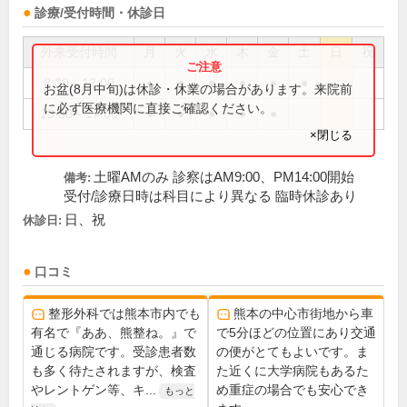
診療/受付時間・休診日
外来受付時間
月
火
水
木
金
土
日
祝
8:30～12:00
●
●
●
●
●
●
お盆(8月中旬)は休診・休業の場合があります。来院前
に必ず医療機関に直接ご確認ください。
13:30～17:00
●
●
●
●
●
×閉じる
土曜AMのみ 診察はAM9:00、PM14:00開始
備考:
受付/診療日時は科目により異なる 臨時休診あり
日、祝
休診日:
口コミ
整形外科では熊本市内でも
熊本の中心市街地から車
有名で『ああ、熊整ね。』で
で5分ほどの位置にあり交通
通じる病院です。受診患者数
の便がとてもよいです。ま
も多く待たされますが、検査
た近くに大学病院もあるた
やレントゲン等、キ...
め重症の場合でも安心でき
もっと