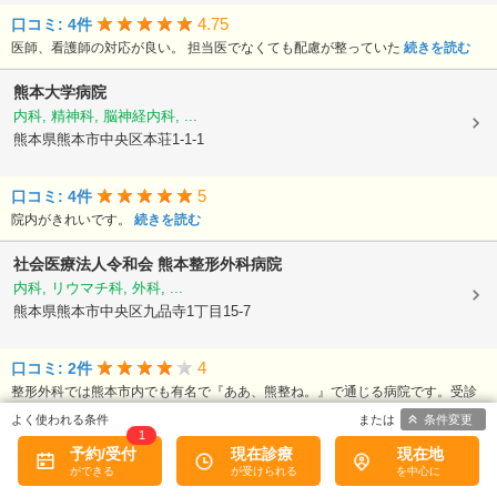
4.75
口コミ: 4件
医師、看護師の対応が良い。 担当医でなくても配慮が整っていた
続きを読む
熊本大学病院
内科, 精神科, 脳神経内科, ...
熊本県熊本市中央区本荘1-1-1
5
口コミ: 4件
院内がきれいです。
続きを読む
社会医療法人令和会
熊本整形外科病院
内科, リウマチ科, 外科, ...
熊本県熊本市中央区九品寺1丁目15-7
4
口コミ: 2件
整形外科では熊本市内でも有名で『ああ、熊整ね。』で通じる病院です。受診
患者数も多く待たされますが、検査やレントゲン等、キ...
続きを読む
条件変更
1
予約/受付
現在診療
現在地
医療法人社団藤浪会
井上整形外科クリニック
整形外科, リウマチ科, リハビリテーション科, ...