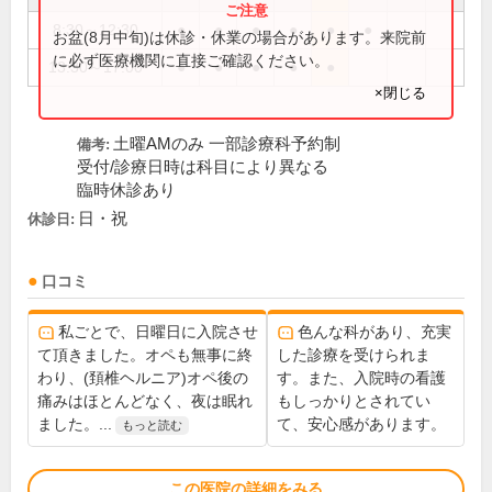
8:30～12:30
●
●
●
●
●
●
お盆(8月中旬)は休診・休業の場合があります。来院前
に必ず医療機関に直接ご確認ください。
13:30～17:00
●
●
●
●
●
×閉じる
土曜AMのみ 一部診療科予約制
備考:
受付/診療日時は科目により異なる
臨時休診あり
日・祝
休診日:
口コミ
私ごとで、日曜日に入院させ
色んな科があり、充実
て頂きました。オペも無事に終
した診療を受けられま
わり、(頚椎ヘルニア)オペ後の
す。また、入院時の看護
痛みはほとんどなく、夜は眠れ
もしっかりとされてい
ました。...
て、安心感があります。
もっと読む
この医院の詳細をみる