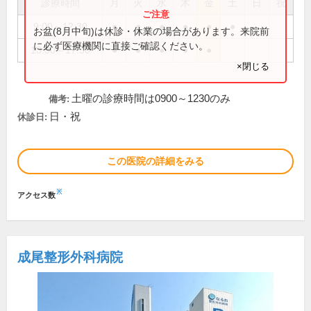
診療時間
月
火
水
木
金
土
日
祝
9:00～12:30
●
●
●
●
●
●
お盆(8月中旬)は休診・休業の場合があります。来院前
に必ず医療機関に直接ご確認ください。
13:30～17:30
●
●
●
●
●
×閉じる
土曜の診療時間は0900～1230のみ
備考:
日・祝
休診日:
この医院の詳細をみる
※
アクセス数
成尾整形外科病院