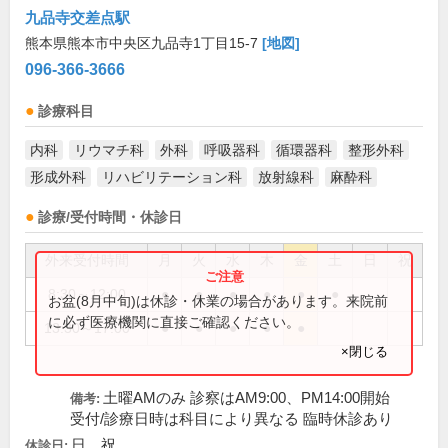
九品寺交差点駅
熊本県熊本市中央区九品寺1丁目15-7
[地図]
096-366-3666
診療科目
内科
リウマチ科
外科
呼吸器科
循環器科
整形外科
形成外科
リハビリテーション科
放射線科
麻酔科
診療/受付時間・休診日
外来受付時間
月
火
水
木
金
土
日
祝
8:30～12:00
●
●
●
●
●
●
お盆(8月中旬)は休診・休業の場合があります。来院前
に必ず医療機関に直接ご確認ください。
13:30～17:00
●
●
●
●
●
×閉じる
土曜AMのみ 診察はAM9:00、PM14:00開始
備考:
受付/診療日時は科目により異なる 臨時休診あり
日、祝
休診日: