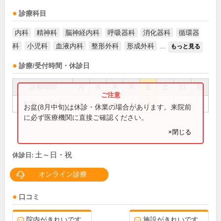
診療科目
内科
精神科
脳神経内科
呼吸器科
消化器科
循環器
科
小児科
血液内科
整形外科
形成外科
...
もっと見る
診療/受付時間・休診日
診療時間
月
火
水
木
金
土
日
祝
8:30～17:15
●
●
●
●
●
お盆(8月中旬)は休診・休業の場合があります。来院前
に必ず医療機関に直接ご確認ください。
×閉じる
土～日・祝
休診日:
オンライン診療
口コミ
院内がきれいです。
施設がきれいです。