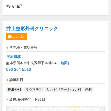
※
アクセス数
井上整形外科クリニック
1
口コミ
件
所在地・電話番号
河原町駅
熊本県熊本市中央区琴平本町3-43
[地図]
096-364-5510
診療科目
整形外科
リウマチ科
リハビリテーション科
内科
診療/受付時間・休診日
外来受付時間
月
火
水
木
金
土
日
祝