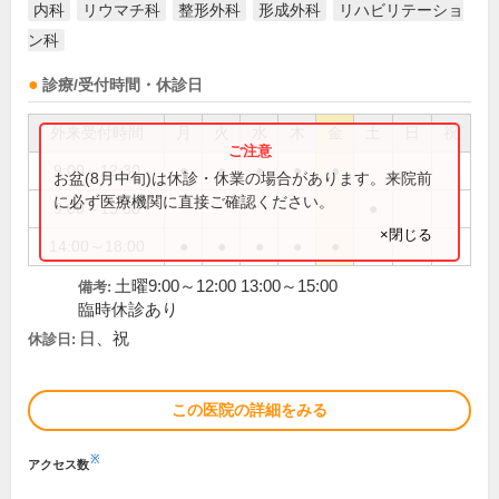
内科
リウマチ科
整形外科
形成外科
リハビリテーショ
ン科
診療/受付時間・休診日
外来受付時間
月
火
水
木
金
土
日
祝
9:00～12:30
●
●
●
●
●
お盆(8月中旬)は休診・休業の場合があります。来院前
に必ず医療機関に直接ご確認ください。
9:00～15:00
●
×閉じる
14:00～18:00
●
●
●
●
●
土曜9:00～12:00 13:00～15:00
備考:
臨時休診あり
日、祝
休診日:
この医院の詳細をみる
※
アクセス数