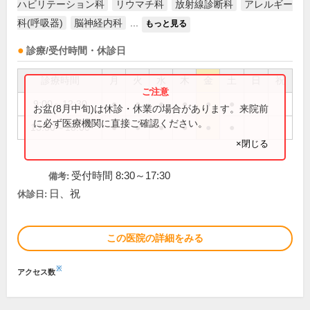
ハビリテーション科
リウマチ科
放射線診断科
アレルギー
科(呼吸器)
脳神経内科
...
もっと見る
診療/受付時間・休診日
診療時間
月
火
水
木
金
土
日
祝
9:00～12:30
●
●
●
●
●
●
お盆(8月中旬)は休診・休業の場合があります。来院前
に必ず医療機関に直接ご確認ください。
13:30～18:00
●
●
●
●
●
●
×閉じる
受付時間 8:30～17:30
備考:
日、祝
休診日:
この医院の詳細をみる
※
アクセス数