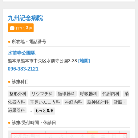
九州記念病院
3
口コミ
件
所在地・電話番号
水前寺公園駅
熊本県熊本市中央区水前寺公園3-38
[地図]
096-383-2121
診療科目
整形外科
リウマチ科
循環器科
呼吸器科
代謝内科
消
化器内科
耳鼻いんこう科
神経内科
脳神経外科
腎臓・
泌尿器科
...
もっと見る
診療/受付時間・休診日
外来受付時間
月
火
水
木
金
土
日
祝