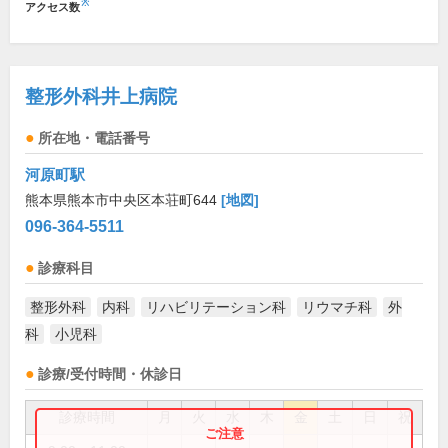
※
アクセス数
整形外科井上病院
所在地・電話番号
河原町駅
熊本県熊本市中央区本荘町644
[地図]
096-364-5511
診療科目
整形外科
内科
リハビリテーション科
リウマチ科
外
科
小児科
診療/受付時間・休診日
診療時間
月
火
水
木
金
土
日
祝