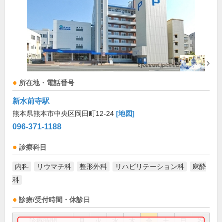
所在地・電話番号
新水前寺駅
熊本県熊本市中央区岡田町12-24
[地図]
096-371-1188
診療科目
内科
リウマチ科
整形外科
リハビリテーション科
麻酔
科
診療/受付時間・休診日
診療時間
月
火
水
木
金
土
日
祝