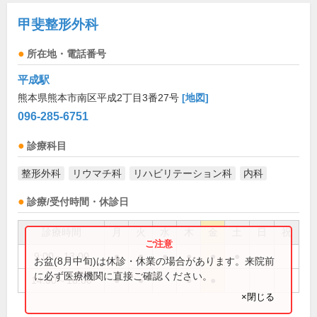
甲斐整形外科
所在地・電話番号
平成駅
熊本県熊本市南区平成2丁目3番27号
[地図]
096-285-6751
診療科目
整形外科
リウマチ科
リハビリテーション科
内科
診療/受付時間・休診日
診療時間
月
火
水
木
金
土
日
祝
9:00～13:00
●
●
●
●
●
●
お盆(8月中旬)は休診・休業の場合があります。来院前
に必ず医療機関に直接ご確認ください。
14:00～18:00
●
●
●
●
×閉じる