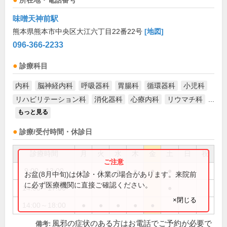
所在地・電話番号
味噌天神前駅
熊本県熊本市中央区大江六丁目22番22号
[地図]
096-366-2233
診療科目
内科
脳神経内科
呼吸器科
胃腸科
循環器科
小児科
リハビリテーション科
消化器科
心療内科
リウマチ科
...
もっと見る
診療/受付時間・休診日
診療時間
月
火
水
木
金
土
日
祝
9:00～13:00
●
●
●
●
●
●
お盆(8月中旬)は休診・休業の場合があります。来院前
に必ず医療機関に直接ご確認ください。
14:00～17:00
●
×閉じる
14:00～18:00
●
●
●
●
●
風邪の症状のある方はお電話でご予約が必要で
備考: