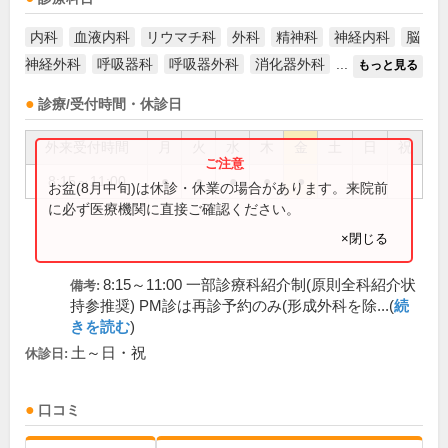
内科
血液内科
リウマチ科
外科
精神科
神経内科
脳
神経外科
呼吸器科
呼吸器外科
消化器外科
...
もっと見る
診療/受付時間・休診日
外来受付時間
月
火
水
木
金
土
日
祝
8:15～11:00
●
●
●
●
●
お盆(8月中旬)は休診・休業の場合があります。来院前
に必ず医療機関に直接ご確認ください。
×閉じる
8:15～11:00 一部診療科紹介制(原則全科紹介状
備考:
持参推奨) PM診は再診予約のみ(形成外科を除...(
続
きを読む
)
土～日・祝
休診日:
口コミ