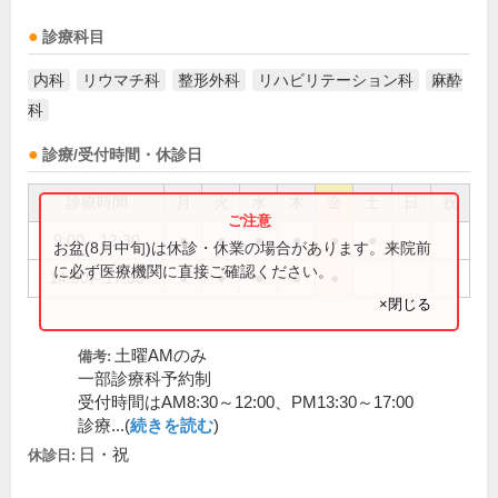
診療科目
内科
リウマチ科
整形外科
リハビリテーション科
麻酔
科
診療/受付時間・休診日
診療時間
月
火
水
木
金
土
日
祝
9:00～12:30
●
●
●
●
●
●
お盆(8月中旬)は休診・休業の場合があります。来院前
に必ず医療機関に直接ご確認ください。
14:00～17:30
●
●
●
●
●
×閉じる
土曜AMのみ
備考:
一部診療科予約制
受付時間はAM8:30～12:00、PM13:30～17:00
診療...(
続きを読む
)
日・祝
休診日: