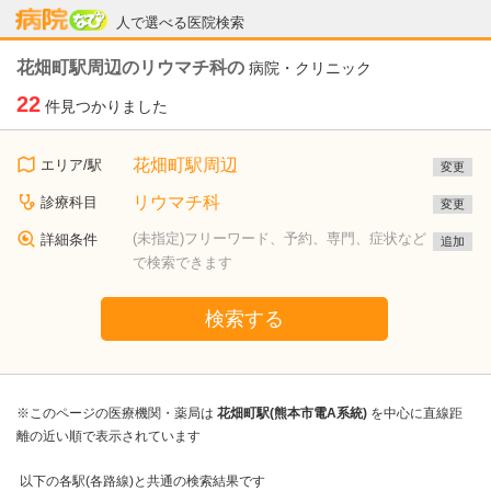
病院なび
人で選べる医院検索
花畑町駅周辺のリウマチ科の
病院・クリニック
22
件見つかりました
花畑町駅周辺
エリア/駅
変更
リウマチ科
診療科目
変更
(未指定)フリーワード、予約、専門、症状など
詳細条件
追加
で検索できます
検索する
※このページの医療機関・薬局は
花畑町駅(熊本市電A系統)
を中心に直線距
離の近い順で表示されています
以下の各駅(各路線)と共通の検索結果です