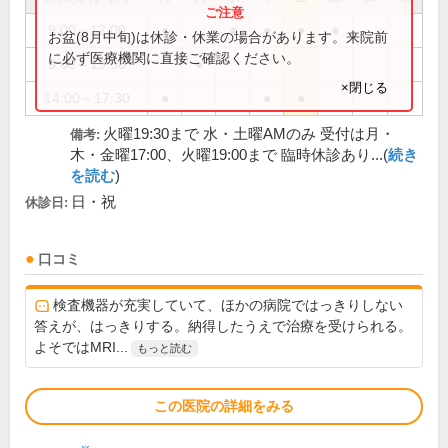
9:00～12:00
●
●
●
●
●
お盆(8月中旬)は休診・休業の場合があります。来院前
に必ず医療機関に直接ご確認ください。
9:00～19:30
●
×閉じる
14:00～17:30
●
●
●
火曜19:30まで 水・土曜AMのみ 受付は月・
備考:
木・金曜17:00、火曜19:00まで 臨時休診あり...(
続き
を読む
)
日・祝
休診日:
口コミ
検査機器が充実していて、ほかの病院ではっきりしない
答えが、はっきりする。納得したうえで治療を受けられる。
よそではMRI...
もっと読む
この医院の詳細をみる