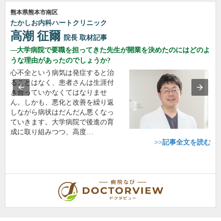
熊本県熊本市南区
たかしお内科ハートクリニック
高潮 征爾
院長
取材記事
大学病院で要職を担ってきた先生が開業を決めたのにはどのよ
うな理由があったのでしょうか?
心不全という病気は発症すると治
ることはなく、患者さんは生涯付
き合っていかなくてはなりませ
ん。しかも、悪化と改善を繰り返
しながら病状はだんだん悪くなっ
ていきます。大学病院で後進の育
成に取り組みつつ、高度…
>>記事全文を読む