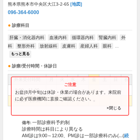
熊本県熊本市中央区大江3-2-65
[地図]
096-364-6000
診療科目
肝臓・消化器内科
血液内科
循環器内科
腎臓内科
外
科
整形外科
放射線科
皮膚科
産婦人科
眼科
...
もっと見る
診療/受付時間・休診日
外来受付時間
月
火
水
木
金
土
日
祝
8:00～11:00
●
●
●
●
●
お盆(8月中旬)は休診・休業の場合があります。来院前
に必ず医療機関に直接ご確認ください。
12:30～15:30
●
●
●
●
●
×閉じる
一部診療科予約制
備考:
診療時間は科目により異なる
AM診は9:00～12:00、PM診は一部診療科のみ(...(
続