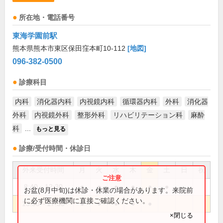
所在地・電話番号
東海学園前駅
熊本県熊本市東区保田窪本町10-112
[地図]
096-382-0500
診療科目
内科
消化器内科
内視鏡内科
循環器内科
外科
消化器
外科
内視鏡外科
整形外科
リハビリテーション科
麻酔
科
...
もっと見る
診療/受付時間・休診日
外来受付時間
月
火
水
木
金
土
日
祝
8:40～12:30
●
●
●
●
●
●
お盆(8月中旬)は休診・休業の場合があります。来院前
に必ず医療機関に直接ご確認ください。
13:50～17:30
●
●
●
●
●
×閉じる