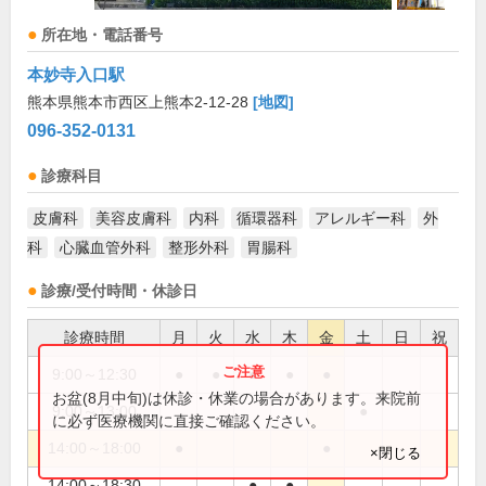
所在地・電話番号
本妙寺入口駅
熊本県熊本市西区上熊本2-12-28
[地図]
096-352-0131
診療科目
皮膚科
美容皮膚科
内科
循環器科
アレルギー科
外
科
心臓血管外科
整形外科
胃腸科
診療/受付時間・休診日
診療時間
月
火
水
木
金
土
日
祝
9:00～12:30
●
●
●
●
●
お盆(8月中旬)は休診・休業の場合があります。来院前
9:00～13:00
●
に必ず医療機関に直接ご確認ください。
14:00～18:00
●
●
×閉じる
14:00～18:30
●
●