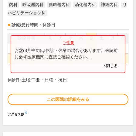
内科
呼吸器内科
循環器内科
消化器内科
神経内科
リ
ハビリテーション科
診療/受付時間・休診日
診療時間
月
火
水
木
金
土
日
祝
9:00～12:00
●
●
●
●
●
●
お盆(8月中旬)は休診・休業の場合があります。来院前
に必ず医療機関に直接ご確認ください。
13:30～18:00
●
●
●
●
●
×閉じる
土曜午後・日曜・祝日
休診日:
この医院の詳細をみる
※
アクセス数