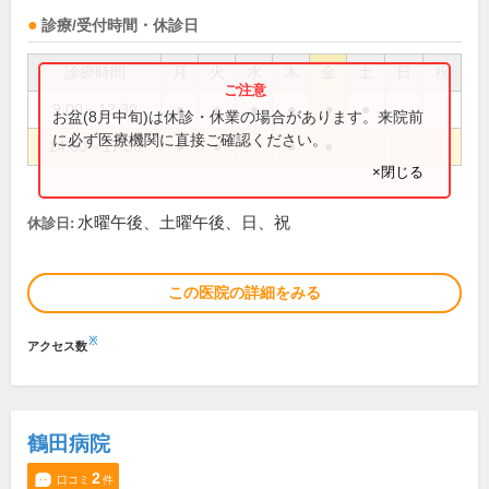
診療/受付時間・休診日
診療時間
月
火
水
木
金
土
日
祝
9:00～12:30
●
●
●
●
●
●
お盆(8月中旬)は休診・休業の場合があります。来院前
に必ず医療機関に直接ご確認ください。
14:00～17:30
●
●
●
●
×閉じる
水曜午後、土曜午後、日、祝
休診日:
この医院の詳細をみる
※
アクセス数
鶴田病院
2
口コミ
件