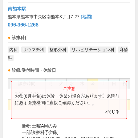
南熊本駅
熊本県熊本市中央区南熊本3丁目7-27
[地図]
096-366-1268
診療科目
内科
リウマチ科
整形外科
リハビリテーション科
麻酔
科
診療/受付時間・休診日
診療時間
月
火
水
木
金
土
日
祝
9:00～12:30
●
●
●
●
●
●
お盆(8月中旬)は休診・休業の場合があります。来院前
に必ず医療機関に直接ご確認ください。
14:00～17:30
●
●
●
●
●
×閉じる
土曜AMのみ
備考:
一部診療科予約制