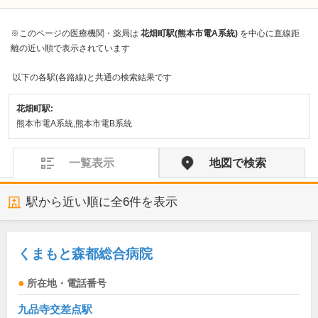
※このページの医療機関・薬局は
花畑町駅(熊本市電A系統)
を中心に直線距
離の近い順で表示されています
以下の各駅(各路線)と共通の検索結果です
花畑町駅:
熊本市電A系統,熊本市電B系統
一覧表示
地図で検索
駅から近い順に全
6
件を表示
くまもと森都総合病院
所在地・電話番号
九品寺交差点駅