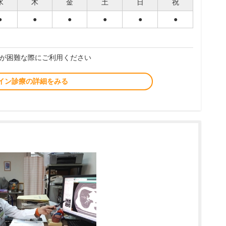
水
木
金
土
日
祝
●
●
●
●
●
●
が困難な際にご利用ください
イン診療の詳細をみる