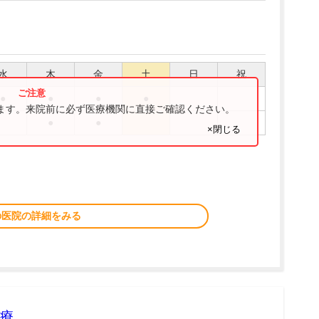
水
木
金
土
日
祝
●
●
●
●
ります。来院前に必ず医療機関に直接ご確認ください。
●
●
×閉じる
の医院の詳細をみる
療