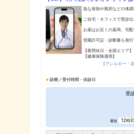
急な発熱や風邪などの体調
ご自宅・オフィスで受診出
お薬はお近くの薬局、宅配
登園許可証・診断書も発行
【夜間休日・全国エリア】
【健康保険適用】
【アレルギー・
診療／受付時間・休診日
受
12
3
時
最短