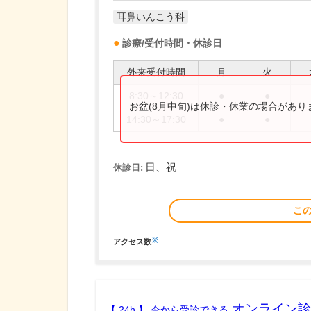
耳鼻いんこう科
診療/受付時間・休診日
外来受付時間
月
火
8:30～12:30
●
●
お盆(8月中旬)は休診・休業の場合があ
14:30～17:30
●
●
日、祝
休診日:
こ
※
アクセス数
オンライン診
【 24h 】 今から受診できる