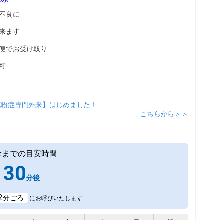
不良に
来ます
便でお受け取り
可
花粉症専門外来】はじめました！
こちらから＞＞
診までの目安時間
30
分後
2
分ごろ
にお呼びいたします