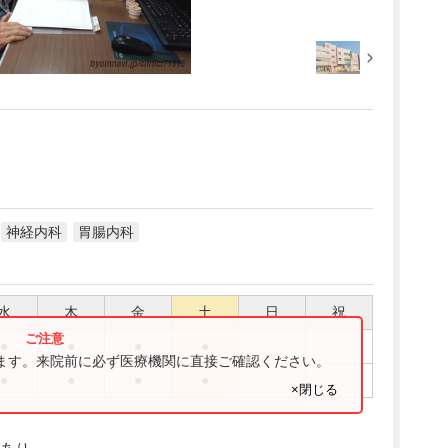
神経内科
胃腸内科
水
木
金
土
日
祝
●
●
●
●
ります。来院前に必ず医療機関に直接ご確認ください。
●
●
●
●
×閉じる