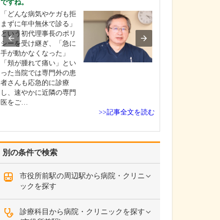
ですね。
貴院の診療内容
「どんな病気やケガも拒
内科・小児科・
まずに年中無休で診る」
を掲げ、地域に
という初代理事長のポリ
総合的な診療を
シーを受け継ぎ、「急に
ます。風邪や生
手が動かなくなった」
といった一般内
「頬が腫れて痛い」とい
から、外傷や関
った当院では専門外の患
の痛みなどの整
者さんも応急的に診療
な症状まで幅広
し、速やかに近隣の専門
ており、お子さ
医をご…
高…
>>記事全文を読む
別の条件で検索
市役所前駅の周辺駅から病院・クリニ
ックを探す
診療科目から病院・クリニックを探す