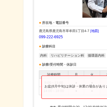
所在地・電話番号
鹿児島県鹿児島市草牟田1丁目4-7
[地図]
099-222-6925
診療科目
内科
リハビリテーション科
循環器内科
診療/受付時間・休診日
診療時間
月
火
9:00～13:00
●
●
お盆(8月中旬)は休診・休業の場合があ
14:00～18:00
●
●