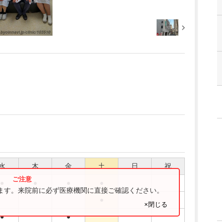
水
木
金
土
日
祝
●
●
●
●
ります。来院前に必ず医療機関に直接ご確認ください。
●
×閉じる
●
●