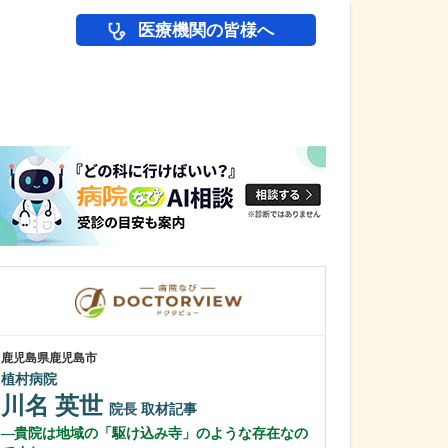
医療機関の皆様へ
医師(ドクター)の
鹿児島県鹿児島市
鹿児島県鹿児島市
植村病院
緑ヶ丘クリニッ
新田 翔
川名 英世
院長
院長
取材記事
桂 久和
貴院は地域の「駆け込み寺」のような存在なの
医師