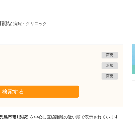
可能な
病院・クリニック
変更
追加
変更
検索する
鹿児島県鹿児島市
あいろ歯科医院
児島市電1系統)
を中心に直線距離の近い順で表示されています
小濱 文色
院長
取材記事
歯科医師を志したきっかけを教えてください。