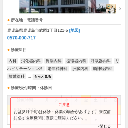
所在地・電話番号
鹿児島県鹿児島市武岡1丁目121-5
[地図]
0570-000-717
診療科目
内科
消化器内科
胃腸内科
循環器内科
呼吸器内科
リ
ハビリテーション科
老年精神科
肝臓内科
脳神経内科
放射線科
...
もっと見る
診療/受付時間・休診日
診療時間
月
火
水
木
金
土
日
祝
8:30～12:30
●
●
●
●
●
●
お盆(8月中旬)は休診・休業の場合があります。来院前
に必ず医療機関に直接ご確認ください。
14:30～17:30
●
●
●
●
●
●
×閉じる