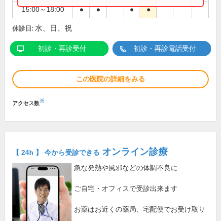
15:00～18:00
●
●
●
●
水、日、祝
休診日:
初診・再診受付
初診・再診電話受付
この医院の詳細をみる
※
アクセス数
オンライン診療
【 24h 】 今から受診できる
急な発熱や風邪などの体調不良に
ご自宅・オフィスで受診出来ます
お薬はお近くの薬局、宅配便でお受け取り