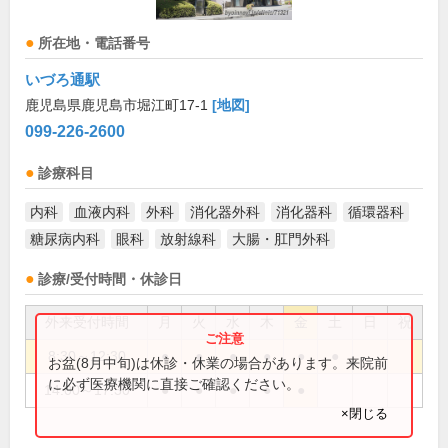
所在地・電話番号
いづろ通駅
鹿児島県鹿児島市堀江町17-1
[地図]
099-226-2600
診療科目
内科
血液内科
外科
消化器外科
消化器科
循環器科
糖尿病内科
眼科
放射線科
大腸・肛門外科
診療/受付時間・休診日
外来受付時間
月
火
水
木
金
土
日
祝
8:30～12:30
●
●
●
●
●
●
お盆(8月中旬)は休診・休業の場合があります。来院前
に必ず医療機関に直接ご確認ください。
14:00～17:30
●
●
●
●
●
×閉じる