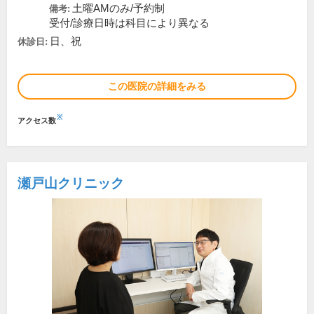
土曜AMのみ/予約制
備考:
受付/診療日時は科目により異なる
日、祝
休診日:
この医院の詳細をみる
※
アクセス数
瀬戸山クリニック