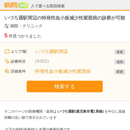
病院なび
人で選べる医院検索
いづろ通駅周辺の特発性血小板減少性紫斑病の診察が可能
な
病院・クリニック
5
件見つかりました
いづろ通駅周辺
エリア/駅
変更
(未指定)
診療科目
追加
特発性血小板減少性紫斑病
詳細条件
変更
検索する
※このページの医療機関・薬局は
いづろ通駅(鹿児島市電1系統)
を中心に直線
距離の近い順で表示されています
以下の各駅(各路線)と共通の検索結果です