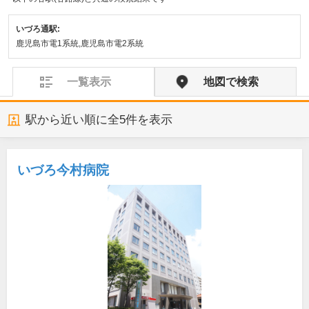
いづろ通駅:
鹿児島市電1系統,鹿児島市電2系統
一覧表示
地図で検索
駅から近い順に全
5
件を表示
いづろ今村病院