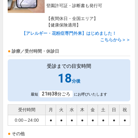
登園許可証・診断書も発行可
【夜間休日・全国エリア】
【健康保険適用】
【アレルギー・花粉症専門外来】はじめました！
こちらから＞＞
診療／受付時間・休診日
受診までの目安時間
18
分後
21
38
時
分ごろ
最短
にお呼びいたします
受付時間
月
火
水
木
金
土
日
祝
0:00～24:00
●
●
●
●
●
●
●
●
その他