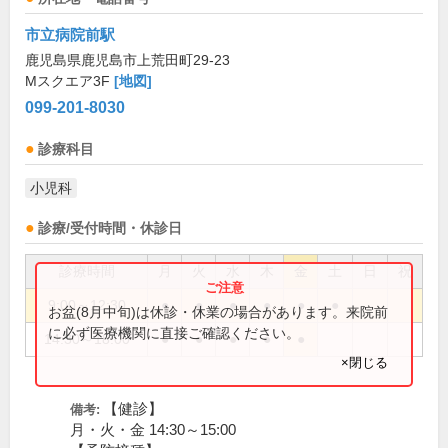
市立病院前駅
鹿児島県鹿児島市上荒田町29-23
Mスクエア3F
[地図]
099-201-8030
診療科目
小児科
診療/受付時間・休診日
診療時間
月
火
水
木
金
土
日
祝
9:00～12:30
●
●
●
●
●
●
お盆(8月中旬)は休診・休業の場合があります。来院前
に必ず医療機関に直接ご確認ください。
14:30～18:00
●
●
●
●
●
×閉じる
【健診】
備考:
月・火・金 14:30～15:00