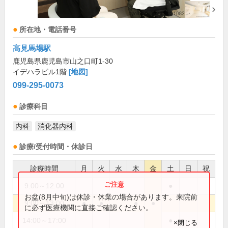
所在地・電話番号
高見馬場駅
鹿児島県鹿児島市山之口町1-30
イデハラビル1階
[地図]
099-295-0073
診療科目
内科
消化器内科
診療/受付時間・休診日
診療時間
月
火
水
木
金
土
日
祝
9:00～12:00
●
お盆(8月中旬)は休診・休業の場合があります。来院前
9:00～13:00
●
●
●
●
に必ず医療機関に直接ご確認ください。
14:00～17:00
●
×閉じる