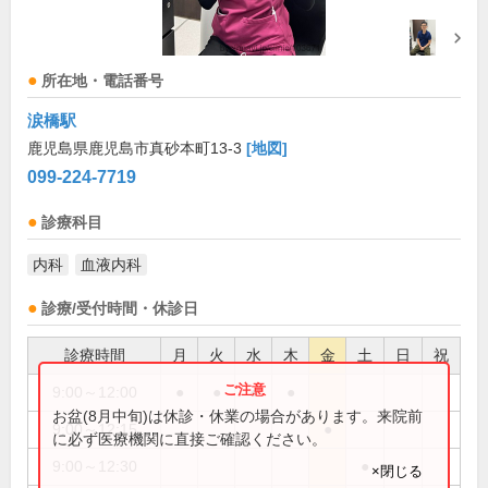
所在地・電話番号
涙橋駅
鹿児島県鹿児島市真砂本町13-3
[地図]
099-224-7719
診療科目
内科
血液内科
診療/受付時間・休診日
診療時間
月
火
水
木
金
土
日
祝
9:00～12:00
●
●
●
●
お盆(8月中旬)は休診・休業の場合があります。来院前
9:00～12:15
●
に必ず医療機関に直接ご確認ください。
9:00～12:30
●
×閉じる