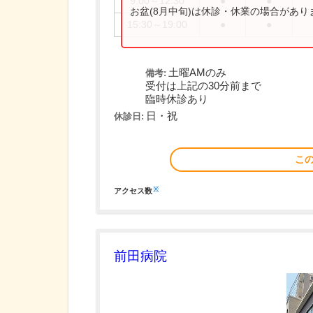
9:00～12:30
●
●
お盆(8月中旬)は休診・休業の場合があ
15:30～19:00
●
●
土曜AMのみ
備考:
受付は上記の30分前まで
臨時休診あり
日・祝
休診日:
こ
※
アクセス数
前田病院