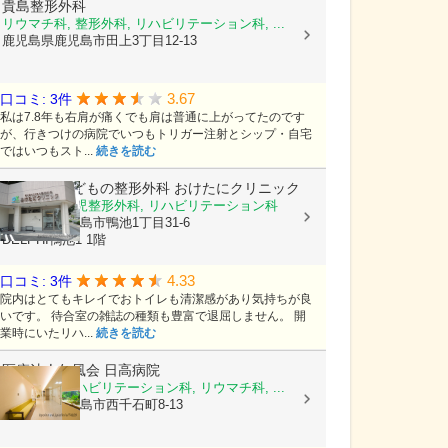
貴島整形外科
リウマチ科, 整形外科, リハビリテーション科, ...
鹿児島県鹿児島市田上3丁目12-13
3.67
口コミ: 3件
私は7.8年も右肩が痛くでも肩は普通に上がってたのです
が、行きつけの病院でいつもトリガー注射とシップ・自宅
ではいつもスト...
続きを読む
おとなとこどもの整形外科 おけたにクリニック
整形外科, 小児整形外科, リハビリテーション科
鹿児島県鹿児島市鴨池1丁目31-6
DELPHI鴨池1 1階
4.33
口コミ: 3件
院内はとてもキレイでおトイレも清潔感があり気持ちが良
いです。 待合室の雑誌の種類も豊富で退屈しません。 開
業時にいたリハ...
続きを読む
医療法人仁風会
日高病院
整形外科, リハビリテーション科, リウマチ科, ...
鹿児島県鹿児島市西千石町8-13