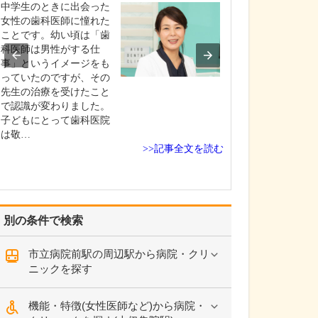
診療されていま
中学生のときに出会った
ありますか?
女性の歯科医師に憧れた
父の代から「地
ことです。幼い頃は「歯
りつけ医として
科医師は男性がする仕
うなご相談にも
事」というイメージをも
という姿勢で診
っていたのですが、その
ており、その思
先生の治療を受けたこと
も変わっていま
で認識が変わりました。
の専門にかかわ
子どもにとって歯科医院
なかの不調や貧
は敬…
期障害による不
>>記事全文を読む
ど…
別の条件で検索
市立病院前駅の周辺駅から病院・クリ
ニックを探す
機能・特徴(女性医師など)から病院・