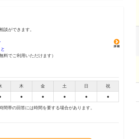
相談ができます。
グ
こと
無料でご利用いただけます）
水
木
金
土
日
祝
●
●
●
●
●
●
夜時間帯の回答には時間を要する場合があります。