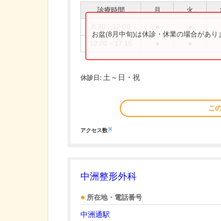
診療時間
月
火
8:30～12:00
●
●
お盆(8月中旬)は休診・休業の場合があ
12:00～17:15
●
●
土～日・祝
休診日:
こ
※
アクセス数
中洲整形外科
所在地・電話番号
中洲通駅