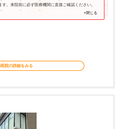
●
●
●
●
ります。来院前に必ず医療機関に直接ご確認ください。
●
●
●
×閉じる
の医院の詳細をみる