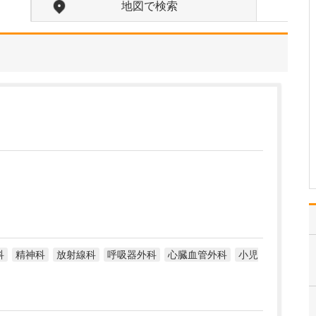
地図で検索
貴院の診療内容を教えてください。
内科・小児科・整形外科
を掲げ、地域に根ざした
総合的な診療を行ってい
ます。風邪や生活習慣病
といった一般内科の疾患
から、外傷や関節・筋肉
の痛みなどの整形外科的
な症状まで幅広く対応し
ており、お子さんからご
高…
>>記事全文を読む
科
精神科
放射線科
呼吸器外科
心臓血管外科
小児