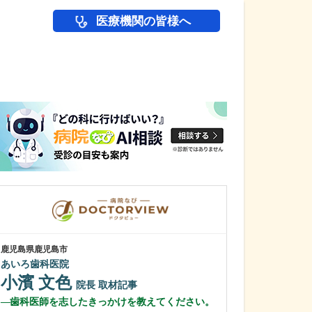
医療機関の皆様へ
医師(ドクター)の
鹿児島県鹿児島市
鹿児島県鹿児島市
あいろ歯科医院
冨永内科
小濱 文色
冨永 裕一
院長
取材記事
歯科医師を志したきっかけを教えてください。
外来診療につい