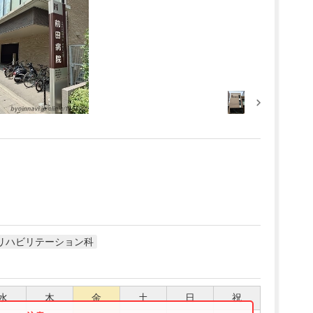
リハビリテーション科
水
木
金
土
日
祝