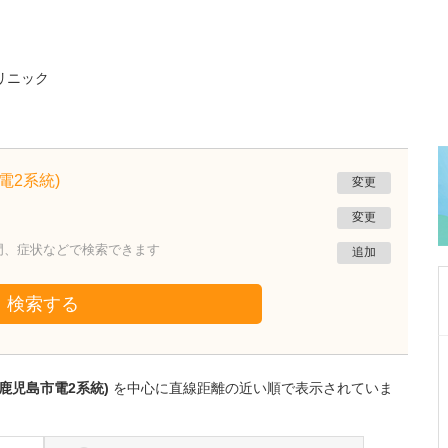
リニック
電2系統)
変更
変更
門、症状などで検索できます
追加
検索する
鹿児島県鹿児島市
緑ヶ丘クリニック
鹿児島市電2系統)
を中心に直線距離の近い順で表示されていま
新田 翔
院長
桂 久和
医師
取材記事