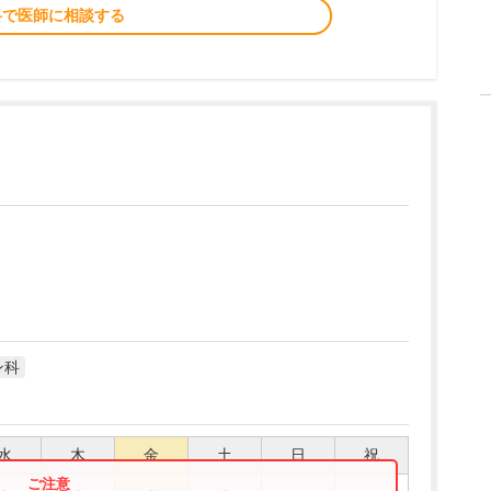
料で医師に相談する
ン科
水
木
金
土
日
祝