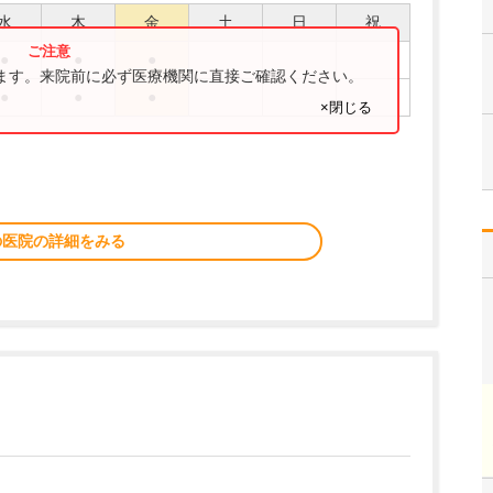
水
木
金
土
日
祝
●
●
●
ります。来院前に必ず医療機関に直接ご確認ください。
●
●
●
×閉じる
の医院の詳細をみる