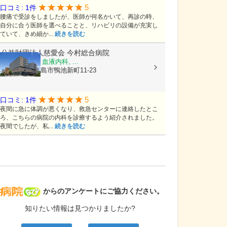
5
口コミ: 1件
腰痛で受診をしましたが、医師が何名かいて、再診の時、
自分に合う医師を選べることと、リハビリの設備が充実し
ていて、きめ細か...
続きを読む
公益財団法人慈愛会
今村総合病院
内科, 救急科, 血液内科, ...
鹿児島県鹿児島市鴨池新町11-23
5
口コミ: 1件
夜間に急に体調が悪くなり、救急センターに連絡したとこ
ろ、こちらの病院の内科を診療するよう紹介されました。
夜間でしたが、私...
続きを読む
病院なび
からのアンケートにご協力ください。
知りたい情報は見つかりましたか?