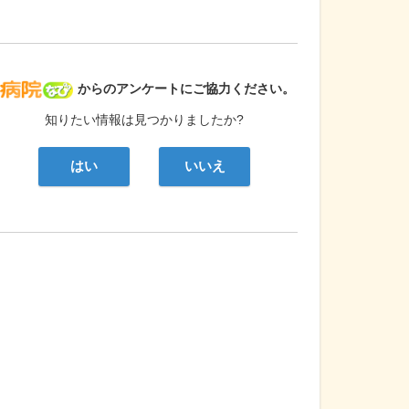
病院なび
からのアンケートにご協力ください。
知りたい情報は見つかりましたか?
はい
いいえ