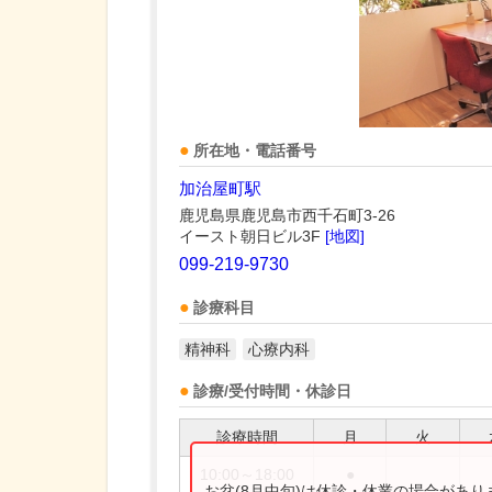
所在地・電話番号
加治屋町駅
鹿児島県鹿児島市西千石町3-26
イースト朝日ビル3F
[地図]
099-219-9730
診療科目
精神科
心療内科
診療/受付時間・休診日
診療時間
月
火
10:00～18:00
●
お盆(8月中旬)は休診・休業の場合があ