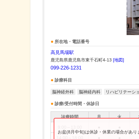
所在地・電話番号
高見馬場駅
鹿児島県鹿児島市東千石町4-13
[地図]
099-226-1231
診療科目
脳神経外科
脳神経内科
リハビリテーシ
診療/受付時間・休診日
診療時間
月
火
9:00～13:00
●
●
お盆(8月中旬)は休診・休業の場合があ
14:00～18:00
●
●