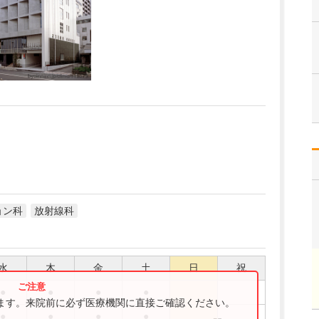
ョン科
放射線科
水
木
金
土
日
祝
●
●
●
●
ります。来院前に必ず医療機関に直接ご確認ください。
●
●
●
●