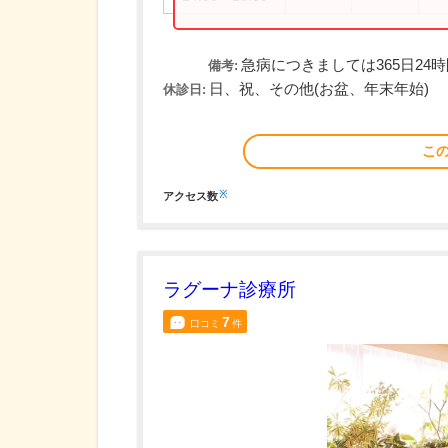
急病につきましては365日24
備考:
日、祝、その他(お盆、年末年始)
休診日:
こ
※
アクセス数
ラグーナ診療所
7
口コミ
件