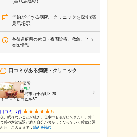
(高見馬場駅)
予約ができる病院・クリニックを探す(高
見馬場駅)
各都道府県の休日・夜間診療、救急、当
番医情報
口コミがある病院・クリニック
ラグーナ診療所
精神科, 心療内科
鹿児島県鹿児島市西千石町3-26
イースト朝日ビル3F
5
口コミ: 7件
夜、眠れないことが続き、仕事中も涙が出てきたり、抑う
つ感や意欲減退が続き自分がおかしくなっていく感覚に襲
われ、このままで...
続きを読む