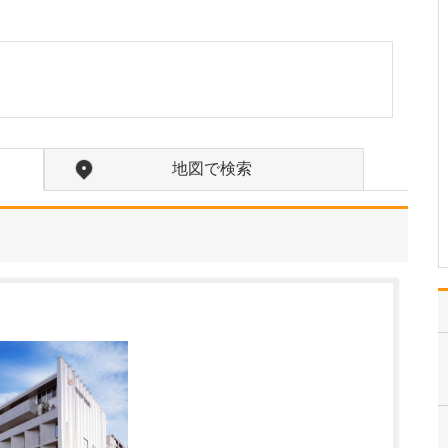
けられるのでしょうか?
たとえば「咳がなかなか
止まらない」といった場
合、まずはいつ頃から、
どのような咳が続いてい
るのかといった経過を、
問診で丁寧にお伺いしま
す。そのうえで、血液検
地図で検索
査でアレルギーの有無を
確認し、レントゲン検査
で…
>>記事全文を読む