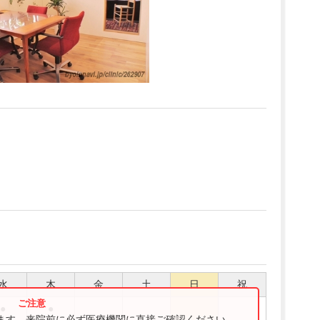
水
木
金
土
日
祝
●
●
ります。来院前に必ず医療機関に直接ご確認ください。