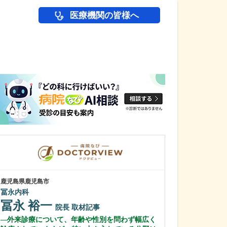
医療機関の皆様へ
医師(ドクター)の
鹿児島県鹿児島市
鹿児島県鹿児島市
冨永内科
あいろ歯科医院
冨永 裕一
小濱 文色
院長
取材記事
外来診療について、年齢や性別を問わず幅広く
歯科医師を志し