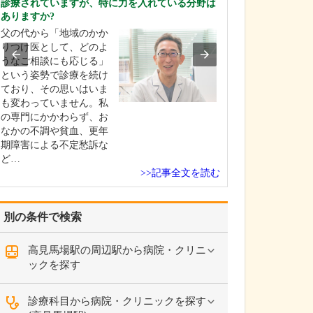
診療されていますが、特に力を入れている分野は
中学生のときに
ありますか?
女性の歯科医師
父の代から「地域のかか
ことです。幼い
りつけ医として、どのよ
科医師は男性が
うなご相談にも応じる」
事」というイメ
という姿勢で診療を続け
っていたのです
ており、その思いはいま
先生の治療を受
も変わっていません。私
で認識が変わり
の専門にかかわらず、お
子どもにとって
なかの不調や貧血、更年
は敬…
期障害による不定愁訴な
ど…
>>記事全文を読む
別の条件で検索
高見馬場駅の周辺駅から病院・クリニ
ックを探す
診療科目から病院・クリニックを探す