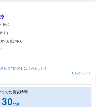
療
不良に
来ます
便でお受け取り
可
花粉症専門外来】はじめました！
こちらから＞＞
診までの目安時間
30
分後