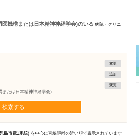
門医機構または日本精神神経学会)のいる
病院・クリニ
変更
追加
変更
構または日本精神神経学会)
検索する
東京都世田谷区
かなざわ内科クリニック
金澤 修
院長
取材記事
児島市電1系統)
を中心に直線距離の近い順で表示されています
呼吸器内科では、どのような専門的な診療が受