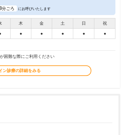
8
分ごろ
にお呼びいたします
水
木
金
土
日
祝
●
●
●
●
●
●
が困難な際にご利用ください
イン診療の詳細をみる