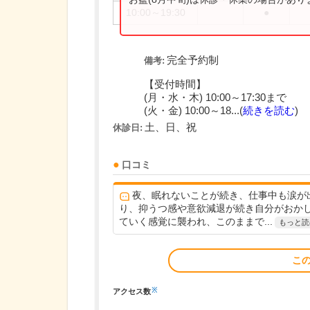
10:00～19:30
●
完全予約制
備考:
【受付時間】
(月・水・木) 10:00～17:30まで
(火・金) 10:00～18...(
続きを読む
)
土、日、祝
休診日:
口コミ
夜、眠れないことが続き、仕事中も涙が
り、抑うつ感や意欲減退が続き自分がおか
ていく感覚に襲われ、このままで...
もっと読
こ
※
アクセス数