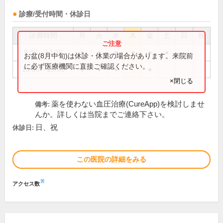
診療/受付時間・休診日
診療時間
月
火
水
木
金
土
日
祝
9:00～12:30
●
●
●
●
●
●
お盆(8月中旬)は休診・休業の場合があります。来院前
に必ず医療機関に直接ご確認ください。
15:30～18:00
●
●
●
●
×閉じる
薬を使わない血圧治療(CureApp)を検討しませ
備考:
んか。詳しくは当院までご連絡下さい。
日、祝
休診日:
この医院の詳細をみる
※
アクセス数