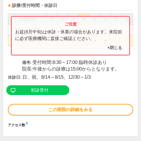
診療/受付時間・休診日
診療時間
月
火
水
木
金
土
日
祝
9:00～13:00
●
●
●
●
●
●
お盆(8月中旬)は休診・休業の場合があります。来院前
に必ず医療機関に直接ご確認ください。
14:00～18:00
●
●
●
●
●
●
×閉じる
受付時間:8:30～17:00 臨時休診あり
備考:
院長:午後からの診療は15:00からとなります。
日、祝、8/14～8/15、12/30～1/3
休診日:
初診受付
この医院の詳細をみる
※
アクセス数