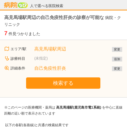
病院なび
人で選べる医院検索
高見馬場駅周辺の自己免疫性肝炎の診察が可能な
病院・ク
リニック
7
件見つかりました
高見馬場駅周辺
エリア/駅
変更
(未指定)
診療科目
追加
自己免疫性肝炎
詳細条件
変更
検索する
※このページの医療機関・薬局は
高見馬場駅(鹿児島市電1系統)
を中心に直線
距離の近い順で表示されています
以下の各駅(各路線)と共通の検索結果です