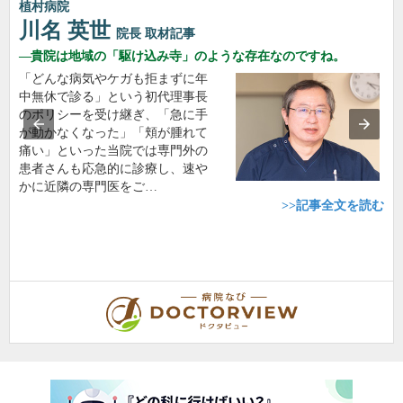
植村病院
川名 英世
院長
取材記事
貴院は地域の「駆け込み寺」のような存在なのですね。
「どんな病気やケガも拒まずに年
中無休で診る」という初代理事長
のポリシーを受け継ぎ、「急に手
が動かなくなった」「頬が腫れて
痛い」といった当院では専門外の
患者さんも応急的に診療し、速や
かに近隣の専門医をご…
>>記事全文を読む