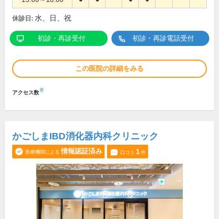
水、日、祝
休診日:
初診・再診受付
初診・再診電話受付
この医院の詳細をみる
※
アクセス数
かごしまIBD消化器内科クリニック
情報認証済み
1
医療機関による
口コミ
件