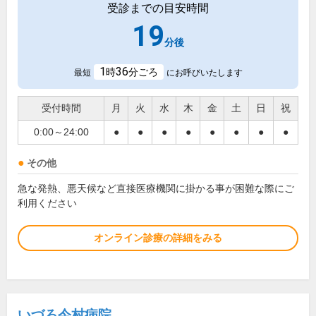
受診までの目安時間
19
分後
1
36
時
分ごろ
最短
にお呼びいたします
受付時間
月
火
水
木
金
土
日
祝
0:00～24:00
●
●
●
●
●
●
●
●
その他
急な発熱、悪天候など直接医療機関に掛かる事が困難な際にご
利用ください
オンライン診療の詳細をみる
いづろ今村病院