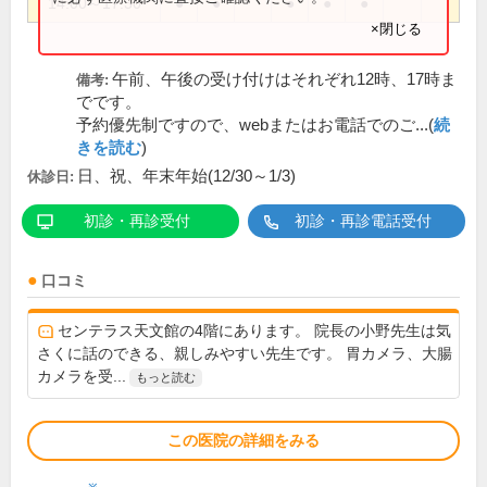
14:00～17:30
●
●
●
●
●
×閉じる
午前、午後の受け付けはそれぞれ12時、17時ま
備考:
でです。
予約優先制ですので、webまたはお電話でのご...(
続
きを読む
)
日、祝、年末年始(12/30～1/3)
休診日:
初診・再診受付
初診・再診電話受付
口コミ
センテラス天文館の4階にあります。 院長の小野先生は気
さくに話のできる、親しみやすい先生です。 胃カメラ、大腸
カメラを受...
もっと読む
この医院の詳細をみる