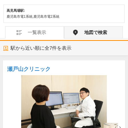
高見馬場駅:
鹿児島市電1系統,鹿児島市電2系統
一覧表示
地図で検索
駅から近い順に全
7
件を表示
瀬戸山クリニック