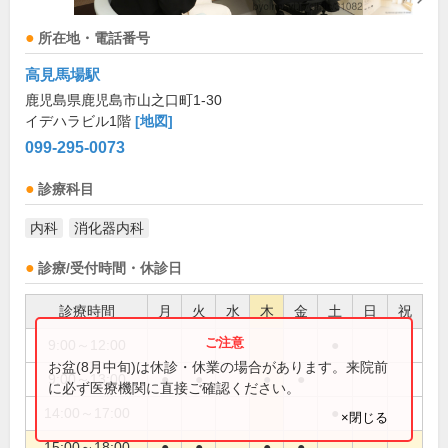
所在地・電話番号
高見馬場駅
鹿児島県鹿児島市山之口町1-30
イデハラビル1階
[地図]
099-295-0073
診療科目
内科
消化器内科
診療/受付時間・休診日
診療時間
月
火
水
木
金
土
日
祝
9:00～12:00
●
お盆(8月中旬)は休診・休業の場合があります。来院前
9:00～13:00
●
●
●
●
に必ず医療機関に直接ご確認ください。
14:00～17:00
●
×閉じる
15:00～18:00
●
●
●
●