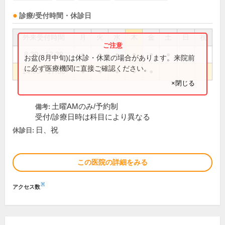
診療/受付時間・休診日
外来受付時間
月
火
水
木
金
土
日
祝
8:30～12:30
●
●
●
●
●
●
お盆(8月中旬)は休診・休業の場合があります。来院前
に必ず医療機関に直接ご確認ください。
14:00～17:30
●
●
●
●
●
×閉じる
土曜AMのみ/予約制
備考:
受付/診療日時は科目により異なる
日、祝
休診日:
この医院の詳細をみる
※
アクセス数