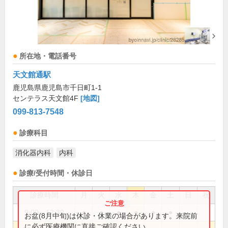
所在地・電話番号
天文館通駅
鹿児島県鹿児島市千日町1-1
センテラス天文館4F
[地図]
099-813-7548
診療科目
消化器内科
内科
診療/受付時間・休診日
診療時間
月
火
水
木
金
土
日
祝
9:00～12:30
●
●
●
●
●
●
お盆(8月中旬)は休診・休業の場合があります。来院前
に必ず医療機関に直接ご確認ください。