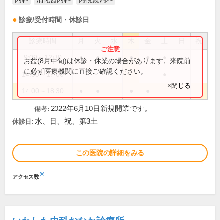
内科
消化器内科
内視鏡内科
診療/受付時間・休診日
診療時間
月
火
水
木
金
土
日
祝
9:00～12:30
●
●
●
●
●
お盆(8月中旬)は休診・休業の場合があります。来院前
に必ず医療機関に直接ご確認ください。
14:00～17:00
●
×閉じる
14:00～18:30
●
●
●
●
2022年6月10日新規開業です。
備考:
水、日、祝、第3土
休診日:
この医院の詳細をみる
※
アクセス数