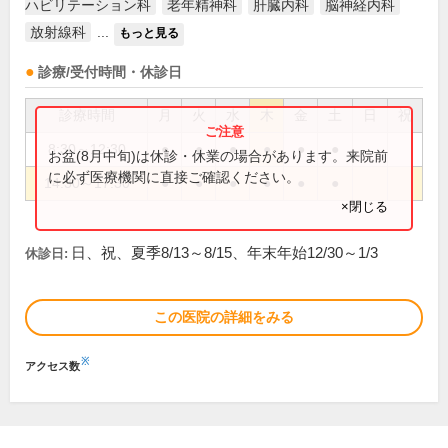
ハビリテーション科
老年精神科
肝臓内科
脳神経内科
放射線科
...
もっと見る
診療/受付時間・休診日
診療時間
月
火
水
木
金
土
日
祝
8:30～12:30
●
●
●
●
●
●
お盆(8月中旬)は休診・休業の場合があります。来院前
に必ず医療機関に直接ご確認ください。
14:30～17:30
●
●
●
●
●
●
×閉じる
日、祝、夏季8/13～8/15、年末年始12/30～1/3
休診日:
この医院の詳細をみる
※
アクセス数