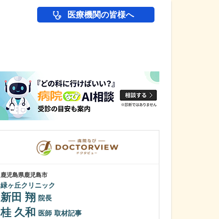
医療機関の皆様へ
医師(ドクター)の
鹿児島県鹿児島市
鹿児島県鹿児島市
緑ヶ丘クリニック
植村病院
新田 翔
川名 英世
院長
桂 久和
貴院は地域の「
医師
取材記事