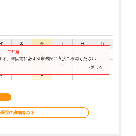
水
木
金
土
日
祝
●
●
●
●
ります。来院前に必ず医療機関に直接ご確認ください。
●
×閉じる
●
●
の医院の詳細をみる