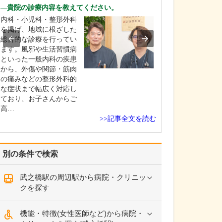
ですね。
貴院の診療内容を教えてください。
「どんな病気や
内科・小児科・整形外科
まずに年中無休
を掲げ、地域に根ざした
という初代理事
総合的な診療を行ってい
シーを受け継ぎ
ます。風邪や生活習慣病
手が動かなくな
といった一般内科の疾患
「頬が腫れて痛
から、外傷や関節・筋肉
った当院では専
の痛みなどの整形外科的
者さんも応急的
な症状まで幅広く対応し
し、速やかに近
ており、お子さんからご
医をご…
高…
>>記事全文を読む
別の条件で検索
武之橋駅の周辺駅から病院・クリニッ
クを探す
機能・特徴(女性医師など)から病院・