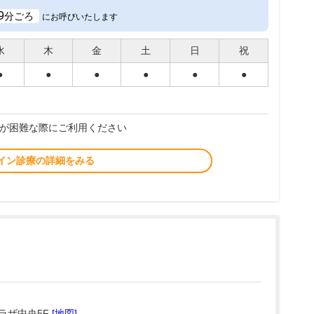
9
分ごろ
にお呼びいたします
水
木
金
土
日
祝
●
●
●
●
●
●
が困難な際にご利用ください
イン診療の詳細をみる
ラザ中央5F
[地図]