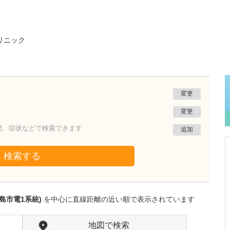
リニック
変更
変更
門、症状などで検索できます
追加
検索する
岡山県倉敷市
多田クリニック
島市電1系統)
を中心に直線距離の近い順で表示されています
多田 蘇音
院長
多田 明子
副院長
取材記事
地図で検索