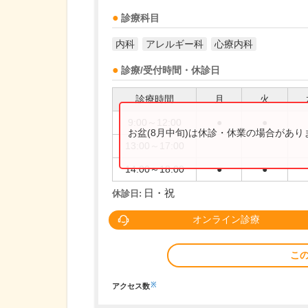
診療科目
内科
アレルギー科
心療内科
診療/受付時間・休診日
診療時間
月
火
9:00～12:00
●
●
お盆(8月中旬)は休診・休業の場合があ
13:00～17:00
14:00～18:00
●
●
日・祝
休診日:
オンライン診療
こ
※
アクセス数