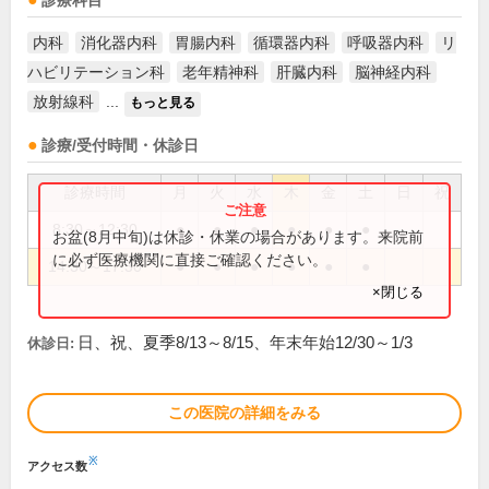
診療科目
内科
消化器内科
胃腸内科
循環器内科
呼吸器内科
リ
ハビリテーション科
老年精神科
肝臓内科
脳神経内科
放射線科
...
もっと見る
診療/受付時間・休診日
診療時間
月
火
水
木
金
土
日
祝
8:30～12:30
●
●
●
●
●
●
お盆(8月中旬)は休診・休業の場合があります。来院前
に必ず医療機関に直接ご確認ください。
14:30～17:30
●
●
●
●
●
●
×閉じる
日、祝、夏季8/13～8/15、年末年始12/30～1/3
休診日:
この医院の詳細をみる
※
アクセス数