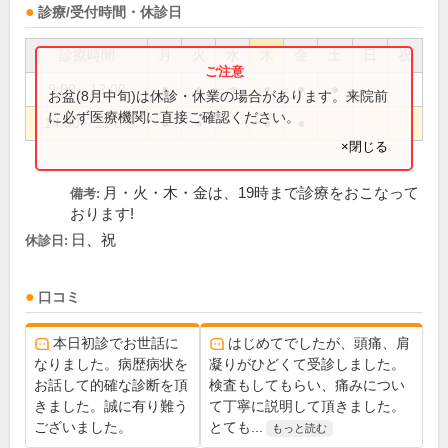
診療/受付時間・休診日
診療時間
月
火
水
木
金
土
日
祝
9:00～12:00
●
●
●
●
●
●
お盆(8月中旬)は休診・休業の場合があります。来院前
に必ず医療機関に直接ご確認ください。
14:00～19:00
●
●
●
●
×閉じる
月・火・木・金は、19時まで診療をおこなって
備考:
おります!
日、祝
休診日:
口コミ
本日初診でお世話に
はじめてでしたが、頭痛、肩
なりました。病歴病状を
凝りがひどくて受診しました。
お話して的確な診断を頂
検査もしてもらい、痛みについ
きました。誠に有り難う
て丁寧に説明して頂きました。
ございました。
とても...
もっと読む