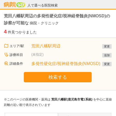
病院なび
人で選べる医院検索
荒田八幡駅周辺の多発性硬化症/視神経脊髄炎(NMOSD)の
診察が可能な
病院・クリニック
4
件見つかりました
荒田八幡駅周辺
エリア/駅
変更
(未指定)
診療科目
追加
多発性硬化症/視神経脊髄炎(NMOSD)
詳細条件
変更
検索する
※このページの医療機関・薬局は
荒田八幡駅(鹿児島市電1系統)
を中心に直線
距離の近い順で表示されています