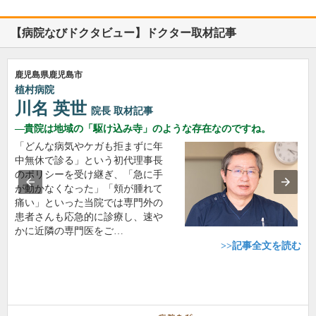
【病院なびドクタビュー】ドクター取材記事
鹿児島県鹿児島市
植村病院
川名 英世
院長
取材記事
貴院は地域の「駆け込み寺」のような存在なのですね。
「どんな病気やケガも拒まずに年
中無休で診る」という初代理事長
のポリシーを受け継ぎ、「急に手
が動かなくなった」「頬が腫れて
痛い」といった当院では専門外の
患者さんも応急的に診療し、速や
かに近隣の専門医をご…
>>記事全文を読む