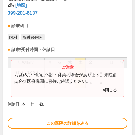
2階
[地図]
099-201-6137
診療科目
内科
脳神経内科
診療/受付時間・休診日
診療時間
月
火
水
木
金
土
日
祝
9:00～13:30
●
●
●
●
●
お盆(8月中旬)は休診・休業の場合があります。来院前
に必ず医療機関に直接ご確認ください。
15:00～19:00
●
●
●
●
●
×閉じる
木、日、祝
休診日:
この医院の詳細をみる