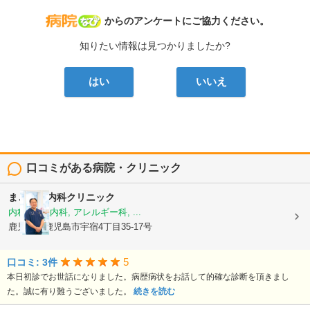
病院なび
からのアンケートにご協力ください。
知りたい情報は見つかりましたか?
はい
いいえ
口コミがある病院・クリニック
まごころ内科クリニック
内科, 神経内科, アレルギー科, ...
鹿児島県鹿児島市宇宿4丁目35-17号
5
口コミ: 3件
本日初診でお世話になりました。病歴病状をお話して的確な診断を頂きまし
た。誠に有り難うございました。
続きを読む