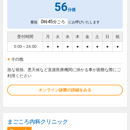
56
分後
0
45
時
分ごろ
最短
にお呼びいたします
受付時間
月
火
水
木
金
土
日
祝
0:00～24:00
●
●
●
●
●
●
●
●
その他
急な発熱、悪天候など直接医療機関に掛かる事が困難な際にご
利用ください
オンライン診療の詳細をみる
まごころ内科クリニック