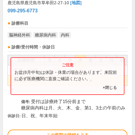
鹿児島県鹿児島市草牟田2-27-10
[地図]
099-295-6773
診療科目
脳神経外科
糖尿病内科
内科
診療/受付時間・休診日
診療時間
月
火
水
木
金
土
日
祝
8:15～11:45
●
●
●
●
●
●
お盆(8月中旬)は休診・休業の場合があります。来院前
に必ず医療機関に直接ご確認ください。
13:15～17:15
●
●
●
●
×閉じる
受付は診療終了15分前まで
備考:
糖尿病内科は月、火、木、金、第1、3土の午前のみ
日、祝、年末年始
休診日: