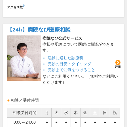
※
アクセス数
【24h】
病院なび医療相談
病院なび公式サービス
症状や受診について医師に相談ができま
す。
症状に適した診療科
受診の目安・タイミング
受診までに気をつけること
などにご利用ください。（無料でご利用い
ただけます）
相談／受付時間
相談受付時間
月
火
水
木
金
土
日
祝
0:00～24:00
●
●
●
●
●
●
●
●