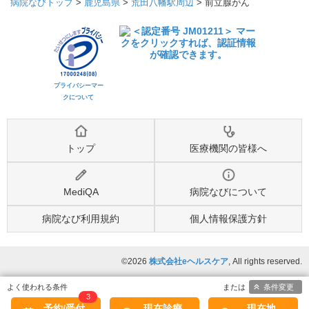
病院なびトップ
>
鹿児島県
>
荒田八幡駅周辺
>
前立腺がん
プライバシーマー
クについて
トップ
医療機関の皆様へ
MediQA
病院なびについて
病院なび利用規約
個人情報保護方針
©2026
株式会社eヘルスケア
, All rights reserved.
条件変更
3
予約/受付
現在診療
現在地