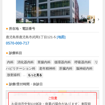
所在地・電話番号
鹿児島県鹿児島市武岡1丁目121-5
[地図]
0570-000-717
診療科目
内科
消化器内科
胃腸内科
循環器内科
呼吸器内科
リ
ハビリテーション科
老年精神科
肝臓内科
脳神経内科
放射線科
...
もっと見る
診療/受付時間・休診日
診療時間
月
火
水
木
金
土
日
祝
8:30～12:30
●
●
●
●
●
●
お盆(8月中旬)は休診・休業の場合があります。来院前