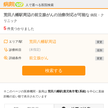
病院なび
人で選べる医院検索
荒田八幡駅周辺の前立腺がんの治療/対応が可能な
病院・ク
リニック
5
件見つかりました
荒田八幡駅周辺
エリア/駅
変更
(未指定)
診療科目
追加
前立腺がん
詳細条件
変更
検索する
※このページの医療機関・薬局は
荒田八幡駅(鹿児島市電1系統)
を中心に直線
距離の近い順で表示されています