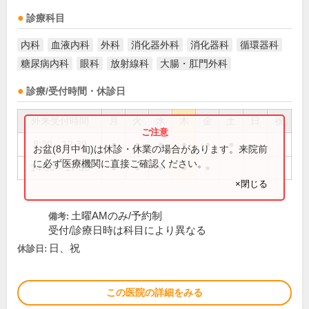
診療科目
内科
血液内科
外科
消化器外科
消化器科
循環器科
糖尿病内科
眼科
放射線科
大腸・肛門外科
診療/受付時間・休診日
外来受付時間
月
火
水
木
金
土
日
祝
8:30～12:30
●
●
●
●
●
●
お盆(8月中旬)は休診・休業の場合があります。来院前
に必ず医療機関に直接ご確認ください。
14:00～17:30
●
●
●
●
●
×閉じる
土曜AMのみ/予約制
備考:
受付/診療日時は科目により異なる
日、祝
休診日:
この医院の詳細をみる