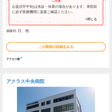
9:00～12:00
●
お盆(8月中旬)は休診・休業の場合があります。来院前
に必ず医療機関に直接ご確認ください。
9:00～13:00
●
●
●
●
●
×閉じる
15:00～19:00
●
●
●
●
日、祝
休診日:
この医院の詳細をみる
※
アクセス数
アクラス中央病院