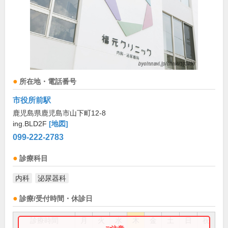
所在地・電話番号
市役所前駅
鹿児島県鹿児島市山下町12-8
ing.BLD2F
[地図]
099-222-2783
診療科目
内科
泌尿器科
診療/受付時間・休診日
診療時間
月
火
水
木
金
土
日
祝