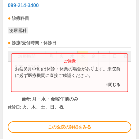
099-214-3400
診療科目
泌尿器科
診療/受付時間・休診日
診療時間
月
火
水
木
金
土
日
祝
9:00～12:00
●
●
●
お盆(8月中旬)は休診・休業の場合があります。来院前
に必ず医療機関に直接ご確認ください。
×閉じる
月・水・金曜午前のみ
備考:
火、木、土、日、祝
休診日:
この医院の詳細をみる