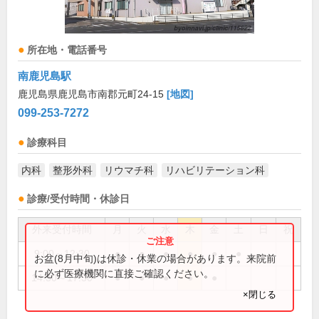
所在地・電話番号
南鹿児島駅
鹿児島県鹿児島市南郡元町24-15
[地図]
099-253-7272
診療科目
内科
整形外科
リウマチ科
リハビリテーション科
診療/受付時間・休診日
外来受付時間
月
火
水
木
金
土
日
祝
9:00～12:30
●
●
●
●
●
●
お盆(8月中旬)は休診・休業の場合があります。来院前
に必ず医療機関に直接ご確認ください。
14:30～17:30
●
●
●
●
●
×閉じる