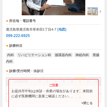
所在地・電話番号
鹿児島県鹿児島市草牟田1丁目4-7
[地図]
099-222-6925
診療科目
内科
リハビリテーション科
循環器内科
神経内科
胃腸
内科
診療/受付時間・休診日
診療時間
月
火
水
木
金
土
日
祝
9:00～13:00
●
●
●
●
●
●
お盆(8月中旬)は休診・休業の場合があります。来院前
に必ず医療機関に直接ご確認ください。
14:00～18:00
●
●
●
●
●
●
×閉じる