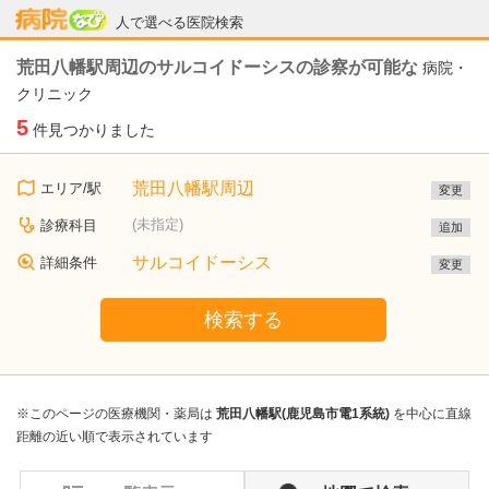
病院なび
人で選べる医院検索
荒田八幡駅周辺のサルコイドーシスの診察が可能な
病院・
クリニック
5
件見つかりました
荒田八幡駅周辺
エリア/駅
変更
(未指定)
診療科目
追加
サルコイドーシス
詳細条件
変更
検索する
※このページの医療機関・薬局は
荒田八幡駅(鹿児島市電1系統)
を中心に直線
距離の近い順で表示されています