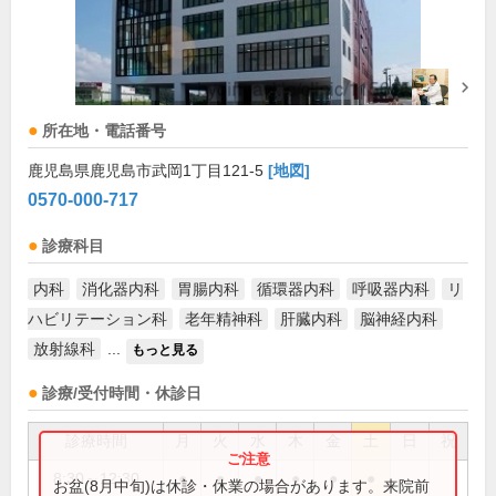
所在地・電話番号
鹿児島県鹿児島市武岡1丁目121-5
[地図]
0570-000-717
診療科目
内科
消化器内科
胃腸内科
循環器内科
呼吸器内科
リ
ハビリテーション科
老年精神科
肝臓内科
脳神経内科
放射線科
...
もっと見る
診療/受付時間・休診日
診療時間
月
火
水
木
金
土
日
祝
8:30～12:30
●
●
●
●
●
●
お盆(8月中旬)は休診・休業の場合があります。来院前