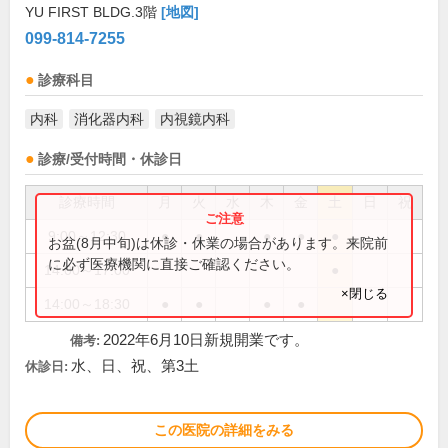
YU FIRST BLDG.3階
[地図]
099-814-7255
診療科目
内科
消化器内科
内視鏡内科
診療/受付時間・休診日
診療時間
月
火
水
木
金
土
日
祝
9:00～12:30
●
●
●
●
●
お盆(8月中旬)は休診・休業の場合があります。来院前
に必ず医療機関に直接ご確認ください。
14:00～17:00
●
×閉じる
14:00～18:30
●
●
●
●
2022年6月10日新規開業です。
備考:
水、日、祝、第3土
休診日:
この医院の詳細をみる