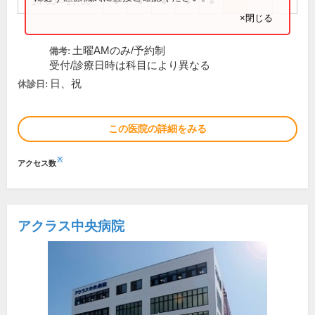
14:00～17:30
●
●
●
●
●
×閉じる
土曜AMのみ/予約制
備考:
受付/診療日時は科目により異なる
日、祝
休診日:
この医院の詳細をみる
※
アクセス数
アクラス中央病院