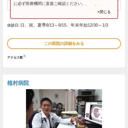
に必ず医療機関に直接ご確認ください。
14:30～17:30
●
●
●
●
●
●
×閉じる
日、祝、夏季8/13～8/15、年末年始12/30～1/3
休診日:
この医院の詳細をみる
※
アクセス数
植村病院