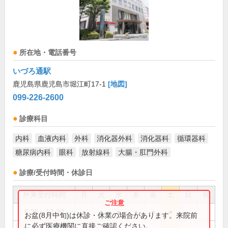
所在地・電話番号
いづろ通駅
鹿児島県鹿児島市堀江町17-1
[地図]
099-226-2600
診療科目
内科
血液内科
外科
消化器外科
消化器科
循環器科
糖尿病内科
眼科
放射線科
大腸・肛門外科
診療/受付時間・休診日
外来受付時間
月
火
水
木
金
土
日
祝
8:30～12:30
●
●
●
●
●
●
お盆(8月中旬)は休診・休業の場合があります。来院前
に必ず医療機関に直接ご確認ください。