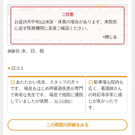
診療時間
月
火
水
木
金
土
日
祝
8:30～12:30
●
●
●
●
●
お盆(8月中旬)は休診・休業の場合があります。来院前
に必ず医療機関に直接ご確認ください。
14:30～17:00
●
×閉じる
14:30～18:00
●
●
●
●
水、日、祝
休診日:
口コミ
あたたかい先生、スタッフの方々
駐車場も院内も
です。 喘息をはじめ呼吸器疾患が専門
広く、看護師さん
で有名な先生です。 喘息で他院に通院
の対応等非常に感
していましたが状態...
じが良かったで
もっと読む
す。
この医院の詳細をみる