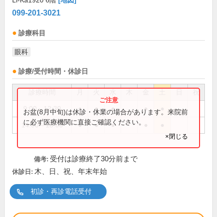
Li-Ka1920 6階
[地図]
099-201-3021
診療科目
眼科
診療/受付時間・休診日
診療時間
月
火
水
木
金
土
日
祝
9:00～12:30
●
●
●
●
●
お盆(8月中旬)は休診・休業の場合があります。来院前
に必ず医療機関に直接ご確認ください。
14:00～18:00
●
●
●
●
●
×閉じる
受付は診療終了30分前まで
備考:
木、日、祝、年末年始
休診日:
初診・再診電話受付