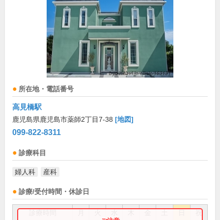
所在地・電話番号
高見橋駅
鹿児島県鹿児島市薬師2丁目7-38
[地図]
099-822-8311
診療科目
婦人科
産科
診療/受付時間・休診日
診療時間
月
火
水
木
金
土
日
祝