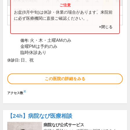
外来受付時間
月
火
水
木
金
土
日
祝
9:00～11:30
●
●
●
●
●
●
お盆(8月中旬)は休診・休業の場合があります。来院前
に必ず医療機関に直接ご確認ください。
14:00～17:30
●
●
●
×閉じる
火・木・土曜AMのみ
備考:
金曜PMは予約のみ
臨時休診あり
日、祝
休診日:
この医院の詳細をみる
※
アクセス数
【24h】
病院なび医療相談
病院なび公式サービス