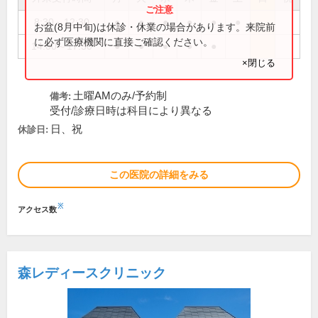
8:30～12:30
●
●
●
●
●
●
お盆(8月中旬)は休診・休業の場合があります。来院前
に必ず医療機関に直接ご確認ください。
14:00～17:30
●
●
●
●
●
×閉じる
土曜AMのみ/予約制
備考:
受付/診療日時は科目により異なる
日、祝
休診日:
この医院の詳細をみる
※
アクセス数
森レディースクリニック