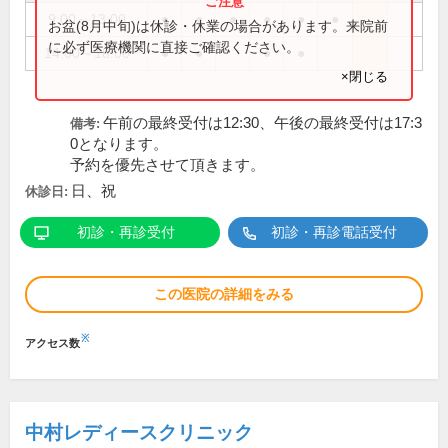
9:00～13:00
●
●
●
●
●
●
お盆(8月中旬)は休診・休業の場合があります。来院前
に必ず医療機関に直接ご確認ください。
14:00～18:00
●
●
●
●
×閉じる
午前の最終受付は12:30、午後の最終受付は17:3
備考:
0となります。
予約を優先させて頂きます。
日、祝
休診日:
初診・再診受付
初診・再診電話受付
この医院の詳細をみる
※
アクセス数
中村レディースクリニック