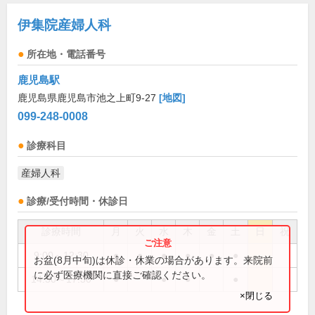
伊集院産婦人科
所在地・電話番号
鹿児島駅
鹿児島県鹿児島市池之上町9-27
[地図]
099-248-0008
診療科目
産婦人科
診療/受付時間・休診日
診療時間
月
火
水
木
金
土
日
祝
9:00～12:30
●
●
●
●
●
●
お盆(8月中旬)は休診・休業の場合があります。来院前
に必ず医療機関に直接ご確認ください。
14:30～17:30
●
●
●
●
×閉じる