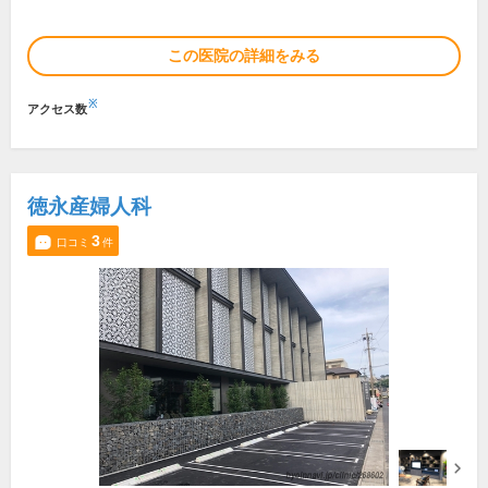
この医院の詳細をみる
※
アクセス数
徳永産婦人科
3
口コミ
件