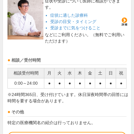
症状や受診について医師に相談ができま
す。
症状に適した診療科
受診の目安・タイミング
受診までに気をつけること
などにご利用ください。（無料でご利用い
ただけます）
相談／受付時間
相談受付時間
月
火
水
木
金
土
日
祝
0:00～24:00
●
●
●
●
●
●
●
●
※24時間365日、受け付けています。休日深夜時間帯の回答には
時間を要する場合があります。
その他
特定の医療機関名の紹介は行っておりません。