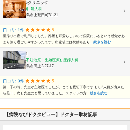
平野エンゼルクリニック
産婦人科, 産科, 婦人科
鹿児島県鹿児島市上荒田町31-21
5
口コミ: 1件
里帰り出産で利用しました。部屋も可愛らしいので病院にいるという感覚があ
まり無く過ごしやすかったです。出産後には祝膳もあり...
続きを読む
徳永産婦人科
産科, 婦人科(不妊治療・生殖医療), 産婦人科
鹿児島県鹿児島市田上2-27-17
5
口コミ: 3件
第一子の時、先生が主治医でしたが、とても親切丁寧です!もし2人目が出来た
ら是非、次も先生にと思っていました。スタッフの方...
続きを読む
【病院なびドクタビュー】ドクター取材記事