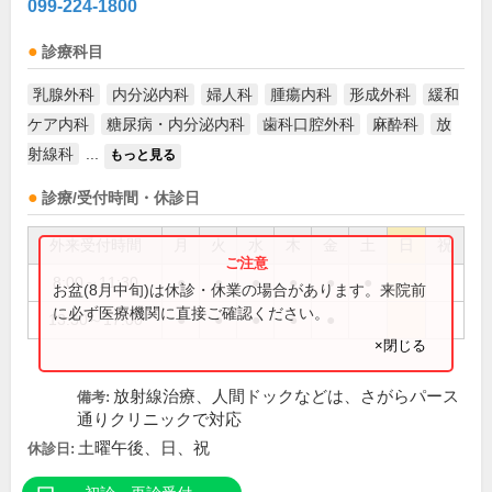
099-224-1800
診療科目
乳腺外科
内分泌内科
婦人科
腫瘍内科
形成外科
緩和
ケア内科
糖尿病・内分泌内科
歯科口腔外科
麻酔科
放
射線科
...
もっと見る
診療/受付時間・休診日
外来受付時間
月
火
水
木
金
土
日
祝
8:00～11:30
●
●
●
●
●
●
お盆(8月中旬)は休診・休業の場合があります。来院前
に必ず医療機関に直接ご確認ください。
13:30～17:00
●
●
●
●
●
×閉じる
放射線治療、人間ドックなどは、さがらパース
備考:
通りクリニックで対応
土曜午後、日、祝
休診日: