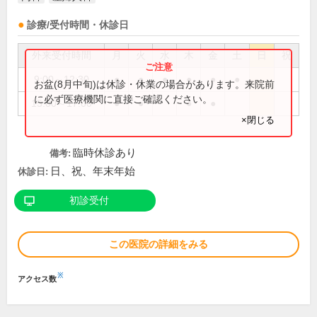
診療/受付時間・休診日
外来受付時間
月
火
水
木
金
土
日
祝
9:00～12:30
●
●
●
●
●
●
お盆(8月中旬)は休診・休業の場合があります。来院前
に必ず医療機関に直接ご確認ください。
15:00～17:00
●
●
●
●
×閉じる
臨時休診あり
備考:
日、祝、年末年始
休診日:
初診受付
この医院の詳細をみる
※
アクセス数