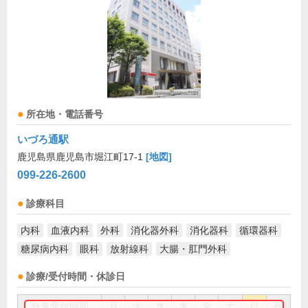
所在地・電話番号
いづろ通駅
鹿児島県鹿児島市堀江町17-1
[地図]
099-226-2600
診療科目
内科
血液内科
外科
消化器外科
消化器科
循環器科
糖尿病内科
眼科
放射線科
大腸・肛門外科
診療/受付時間・休診日
外来受付時間
月
火
水
木
金
土
日
祝