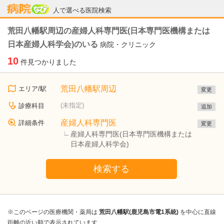
病院なび
人で選べる医院検索
荒田八幡駅周辺の産婦人科専門医(日本専門医機構または
日本産婦人科学会)のいる
病院・クリニック
10
件見つかりました
荒田八幡駅周辺
エリア/駅
変更
(未指定)
診療科目
追加
産婦人科専門医
詳細条件
変更
産婦人科専門医(日本専門医機構または
日本産婦人科学会)
検索する
※このページの医療機関・薬局は
荒田八幡駅(鹿児島市電1系統)
を中心に直線
距離の近い順で表示されています