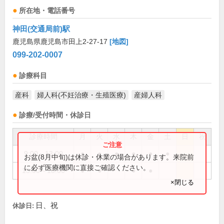
所在地・電話番号
神田(交通局前)駅
鹿児島県鹿児島市田上2-27-17
[地図]
099-202-0007
診療科目
産科
婦人科(不妊治療・生殖医療)
産婦人科
診療/受付時間・休診日
診療時間
月
火
水
木
金
土
日
祝
9:00～13:00
●
●
●
●
●
●
お盆(8月中旬)は休診・休業の場合があります。来院前
に必ず医療機関に直接ご確認ください。
15:00～18:00
●
●
●
●
×閉じる
日、祝
休診日: