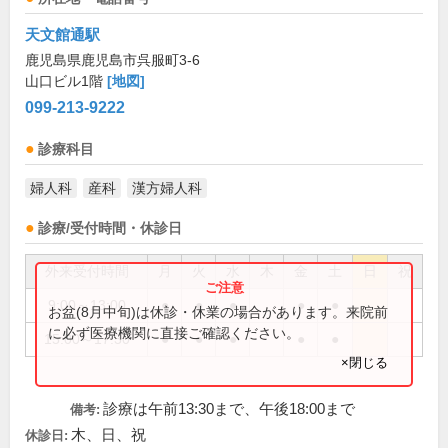
天文館通駅
鹿児島県鹿児島市呉服町3-6
山口ビル1階
[地図]
099-213-9222
診療科目
婦人科
産科
漢方婦人科
診療/受付時間・休診日
外来受付時間
月
火
水
木
金
土
日
祝
9:00～13:00
●
●
●
●
●
お盆(8月中旬)は休診・休業の場合があります。来院前
に必ず医療機関に直接ご確認ください。
15:00～17:30
●
●
●
●
●
×閉じる
診療は午前13:30まで、午後18:00まで
備考:
木、日、祝
休診日: