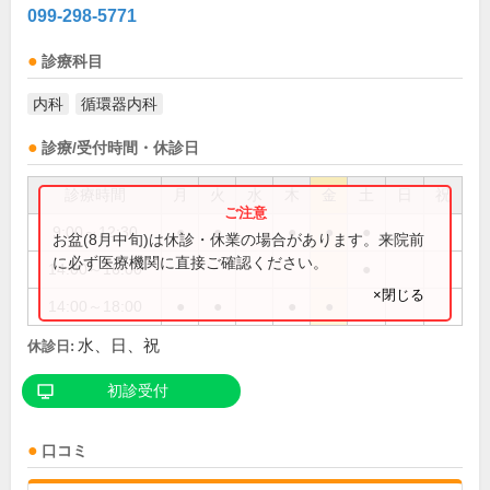
099-298-5771
診療科目
内科
循環器内科
診療/受付時間・休診日
診療時間
月
火
水
木
金
土
日
祝
9:00～12:30
●
●
●
●
●
お盆(8月中旬)は休診・休業の場合があります。来院前
に必ず医療機関に直接ご確認ください。
14:00～16:00
●
×閉じる
14:00～18:00
●
●
●
●
水、日、祝
休診日:
初診受付
口コミ