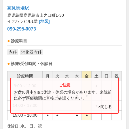
高見馬場駅
鹿児島県鹿児島市山之口町1-30
イデハラビル1階
[地図]
099-295-0073
診療科目
内科
消化器内科
診療/受付時間・休診日
診療時間
月
火
水
木
金
土
日
祝
9:00～12:00
●
お盆(8月中旬)は休診・休業の場合があります。来院前
9:00～13:00
●
●
●
●
に必ず医療機関に直接ご確認ください。
14:00～17:00
●
×閉じる
15:00～18:00
●
●
●
●
水、日、祝
休診日: