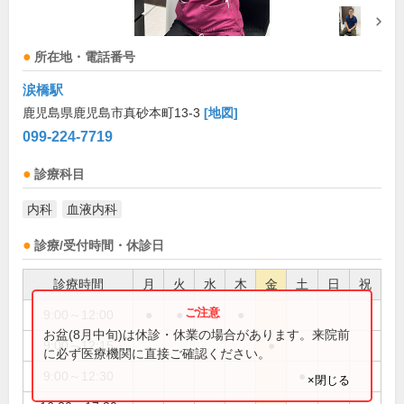
所在地・電話番号
涙橋駅
鹿児島県鹿児島市真砂本町13-3
[地図]
099-224-7719
診療科目
内科
血液内科
診療/受付時間・休診日
診療時間
月
火
水
木
金
土
日
祝
9:00～12:00
●
●
●
●
お盆(8月中旬)は休診・休業の場合があります。来院前
9:00～12:15
●
に必ず医療機関に直接ご確認ください。
9:00～12:30
●
×閉じる