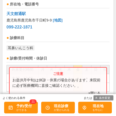
所在地・電話番号
天文館通駅
鹿児島県鹿児島市千日町9-9
[地図]
099-222-1871
診療科目
耳鼻いんこう科
診療/受付時間・休診日
外来受付時間
月
火
水
木
金
土
日
祝
8:30～12:30
●
●
●
●
●
●
お盆(8月中旬)は休診・休業の場合があります。来院前
に必ず医療機関に直接ご確認ください。
14:30～17:30
●
●
●
●
×閉じる
条件変更
21
日、祝
休診日:
予約/受付
現在診療
現在地