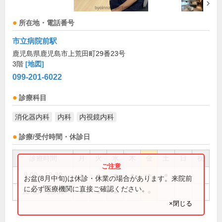
所在地・電話番号
市立病院前駅
鹿児島県鹿児島市上荒田町29番23号
3階
[地図]
099-201-6022
診療科目
消化器内科
内科
内視鏡内科
診療/受付時間・休診日
診療時間
月
火
水
木
金
土
日
祝
9:00～12:30
●
●
●
●
●
●
お盆(8月中旬)は休診・休業の場合があります。来院前
に必ず医療機関に直接ご確認ください。
15:30～18:00
●
●
●
●
×閉じる