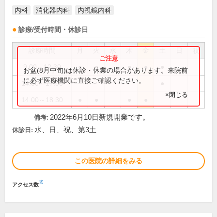
内科
消化器内科
内視鏡内科
診療/受付時間・休診日
診療時間
月
火
水
木
金
土
日
祝
9:00～12:30
●
●
●
●
●
お盆(8月中旬)は休診・休業の場合があります。来院前
に必ず医療機関に直接ご確認ください。
14:00～17:00
●
×閉じる
14:00～18:30
●
●
●
●
2022年6月10日新規開業です。
備考:
水、日、祝、第3土
休診日:
この医院の詳細をみる
※
アクセス数