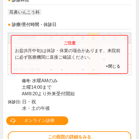
診療科目
耳鼻いんこう科
診療/受付時間・休診日
診療時間
月
火
水
木
金
土
日
祝
9:00～12:30
●
●
●
●
●
お盆(8月中旬)は休診・休業の場合があります。来院前
に必ず医療機関に直接ご確認ください。
9:00～14:00
●
×閉じる
15:00～18:30
●
●
●
●
水曜AMのみ
備考:
土曜14:00まで
AM8:20より外来受付開始
日・祝
休診日:
水・土の午後
オンライン診療
この医院の詳細をみる