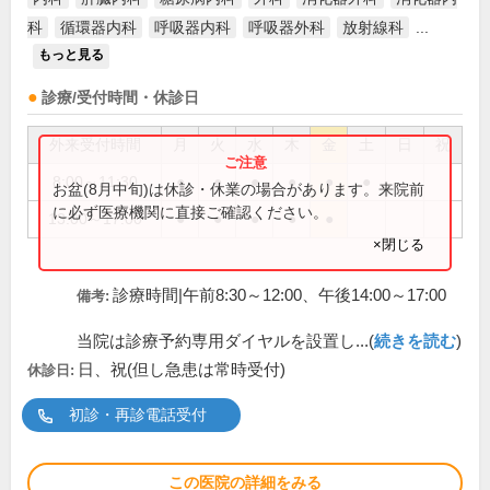
科
循環器内科
呼吸器内科
呼吸器外科
放射線科
...
もっと見る
診療/受付時間・休診日
外来受付時間
月
火
水
木
金
土
日
祝
8:00～11:30
●
●
●
●
●
●
お盆(8月中旬)は休診・休業の場合があります。来院前
に必ず医療機関に直接ご確認ください。
13:00～17:00
●
●
●
●
●
×閉じる
診療時間|午前8:30～12:00、午後14:00～17:00
備考:
当院は診療予約専用ダイヤルを設置し...(
続きを読む
)
日、祝(但し急患は常時受付)
休診日:
初診・再診電話受付
この医院の詳細をみる