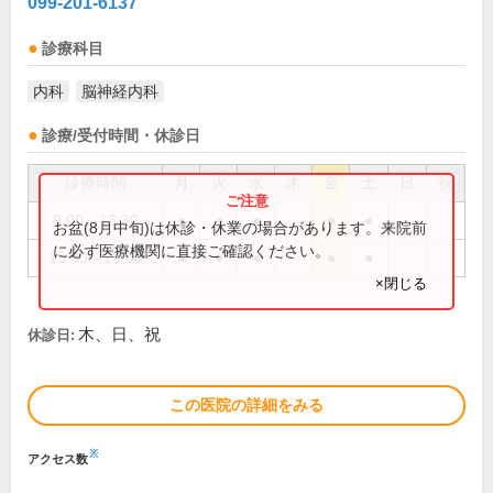
099-201-6137
診療科目
内科
脳神経内科
診療/受付時間・休診日
診療時間
月
火
水
木
金
土
日
祝
9:00～13:30
●
●
●
●
●
お盆(8月中旬)は休診・休業の場合があります。来院前
に必ず医療機関に直接ご確認ください。
15:00～19:00
●
●
●
●
●
×閉じる
木、日、祝
休診日:
この医院の詳細をみる
※
アクセス数