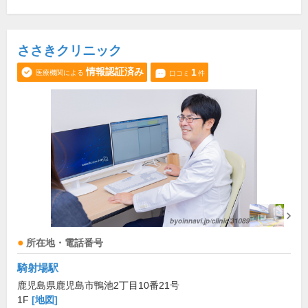
ささきクリニック
情報認証済み
1
医療機関による
口コミ
件
所在地・電話番号
騎射場駅
鹿児島県鹿児島市鴨池2丁目10番21号
1F
[地図]