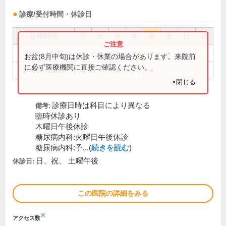
診療/受付時間・休診日
診療時間
月
火
水
木
金
土
日
祝
9:00～13:00
●
●
●
●
●
●
お盆(8月中旬)は休診・休業の場合があります。来院前
に必ず医療機関に直接ご確認ください。
14:00～18:30
●
●
●
●
×閉じる
診療日時は科目により異なる
備考:
臨時休診あり
木曜日午後休診
糖尿病内科:火曜日午後休診
糖尿病内科:予...(
続きを読む
)
日、祝、 土曜午後
休診日:
この医院の詳細をみる
※
アクセス数