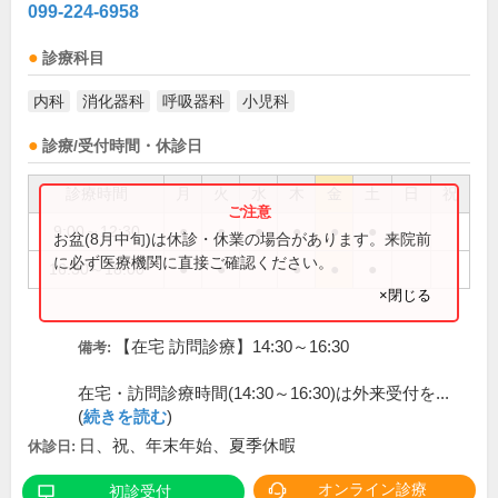
099-224-6958
診療科目
内科
消化器科
呼吸器科
小児科
診療/受付時間・休診日
診療時間
月
火
水
木
金
土
日
祝
9:00～12:30
●
●
●
●
●
●
お盆(8月中旬)は休診・休業の場合があります。来院前
に必ず医療機関に直接ご確認ください。
16:30～18:00
●
●
●
●
●
×閉じる
【在宅 訪問診療】14:30～16:30
備考:
在宅・訪問診療時間(14:30～16:30)は外来受付を...
(
続きを読む
)
日、祝、年末年始、夏季休暇
休診日:
オンライン診療
初診受付