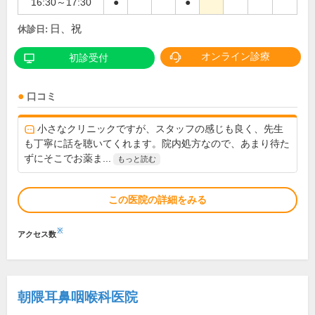
16:30～17:30
●
●
日、祝
休診日:
オンライン診療
初診受付
口コミ
小さなクリニックですが、スタッフの感じも良く、先生
も丁寧に話を聴いてくれます。院内処方なので、あまり待た
ずにそこでお薬ま...
もっと読む
この医院の詳細をみる
※
アクセス数
朝隈耳鼻咽喉科医院