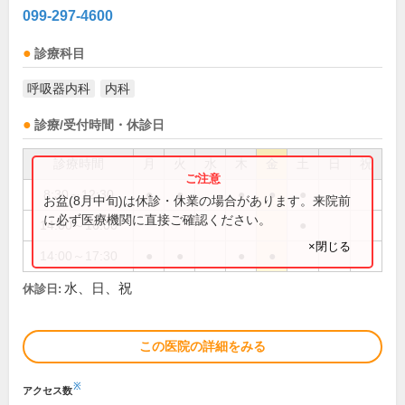
099-297-4600
診療科目
呼吸器内科
内科
診療/受付時間・休診日
診療時間
月
火
水
木
金
土
日
祝
8:30～12:30
●
●
●
●
●
お盆(8月中旬)は休診・休業の場合があります。来院前
に必ず医療機関に直接ご確認ください。
14:00～16:00
●
×閉じる
14:00～17:30
●
●
●
●
水、日、祝
休診日:
この医院の詳細をみる
※
アクセス数