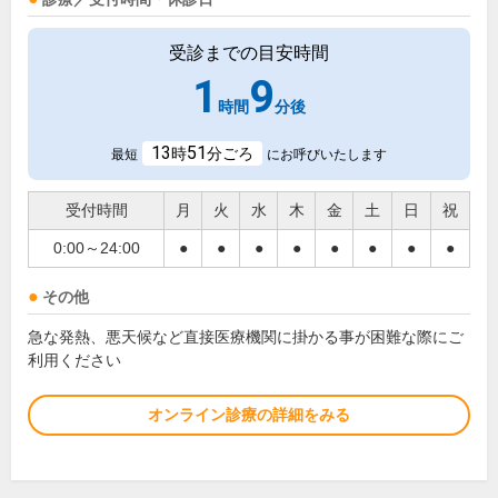
受診までの目安時間
1
9
時間
分後
13
51
時
分ごろ
最短
にお呼びいたします
受付時間
月
火
水
木
金
土
日
祝
0:00～24:00
●
●
●
●
●
●
●
●
その他
急な発熱、悪天候など直接医療機関に掛かる事が困難な際にご
利用ください
オンライン診療の詳細をみる