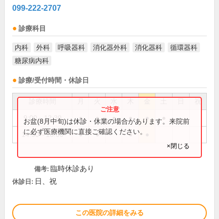
099-222-2707
診療科目
内科
外科
呼吸器科
消化器外科
消化器科
循環器科
糖尿病内科
診療/受付時間・休診日
診療時間
月
火
水
木
金
土
日
祝
9:00～12:30
●
●
●
●
●
●
お盆(8月中旬)は休診・休業の場合があります。来院前
に必ず医療機関に直接ご確認ください。
14:30～18:00
●
●
●
●
×閉じる
臨時休診あり
備考:
日、祝
休診日:
この医院の詳細をみる