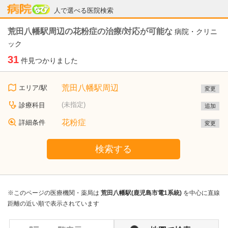
病院なび
人で選べる医院検索
荒田八幡駅周辺の花粉症の治療/対応が可能な
病院・クリニ
ック
31
件見つかりました
荒田八幡駅周辺
エリア/駅
変更
(未指定)
診療科目
追加
花粉症
詳細条件
変更
検索する
※このページの医療機関・薬局は
荒田八幡駅(鹿児島市電1系統)
を中心に直線
距離の近い順で表示されています