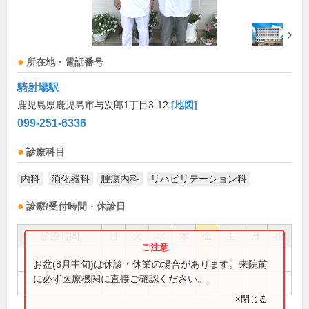
所在地・電話番号
騎射場駅
鹿児島県鹿児島市与次郎1丁目3-12
[地図]
099-251-6336
診療科目
内科
消化器科
腫瘍内科
リハビリテーション科
診療/受付時間・休診日
診療時間
月
火
水
木
金
土
日
祝
9:00～13:00
●
●
●
●
●
●
お盆(8月中旬)は休診・休業の場合があります。来院前
に必ず医療機関に直接ご確認ください。
14:00～18:00
●
●
●
●
×閉じる