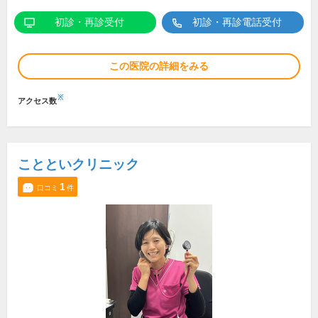
初診・再診受付
初診・再診電話受付
この医院の詳細をみる
※
アクセス数
ことといクリニック
1
口コミ
件