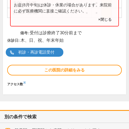
9:00～12:30
●
●
●
●
●
お盆(8月中旬)は休診・休業の場合があります。来院前
に必ず医療機関に直接ご確認ください。
14:00～18:00
●
●
●
●
●
×閉じる
受付は診療終了30分前まで
備考:
木、日、祝、年末年始
休診日:
初診・再診電話受付
この医院の詳細をみる
※
アクセス数
別の条件で検索