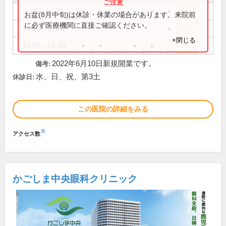
9:00～12:30
●
●
●
●
●
お盆(8月中旬)は休診・休業の場合があります。来院前
に必ず医療機関に直接ご確認ください。
14:00～17:00
●
×閉じる
14:00～18:30
●
●
●
●
2022年6月10日新規開業です。
備考:
水、日、祝、第3土
休診日:
この医院の詳細をみる
※
アクセス数
かごしま中央眼科クリニック