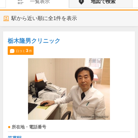
一覧表示
地図で検索
駅から近い順に全
1
件を表示
栃木隆男クリニック
3
口コミ
件
所在地・電話番号