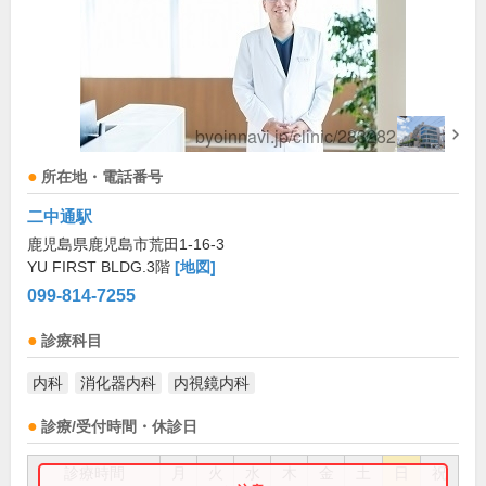
所在地・電話番号
二中通駅
鹿児島県鹿児島市荒田1-16-3
YU FIRST BLDG.3階
[地図]
099-814-7255
診療科目
内科
消化器内科
内視鏡内科
診療/受付時間・休診日
診療時間
月
火
水
木
金
土
日
祝