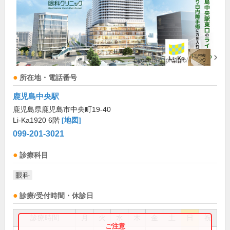
所在地・電話番号
鹿児島中央駅
鹿児島県鹿児島市中央町19-40
Li-Ka1920 6階
[地図]
099-201-3021
診療科目
眼科
診療/受付時間・休診日
診療時間
月
火
水
木
金
土
日
祝