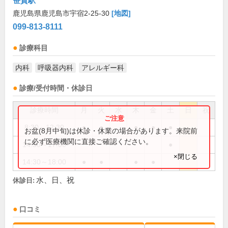
笹貫駅
鹿児島県鹿児島市宇宿2-25-30
[地図]
099-813-8111
診療科目
内科
呼吸器内科
アレルギー科
診療/受付時間・休診日
診療時間
月
火
水
木
金
土
日
祝
8:30～12:30
●
●
●
●
●
お盆(8月中旬)は休診・休業の場合があります。来院前
に必ず医療機関に直接ご確認ください。
14:30～17:00
●
×閉じる
14:30～18:00
●
●
●
●
水、日、祝
休診日:
口コミ